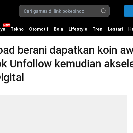
ya
Tekno
Otomotif
Bola
Lifestyle
Tren
Lestari
He
road berani dapatkan koin a
ok Unfollow kemudian aksel
gital