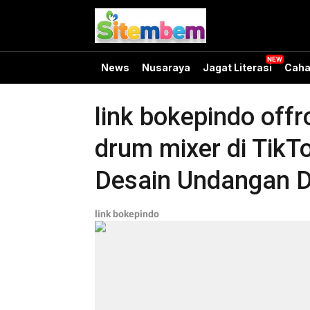
News
Nusaraya
Jagat Literasi
Caha
link bokepindo off
drum mixer di TikT
Desain Undangan Di
link bokepindo