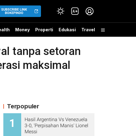
SUBSCRIBE LINK
BOKEPINDO
alth
Money
Properti
Edukasi
Travel
wal tanpa setoran
erasi maksimal
Terpopuler
Hasil Argentina Vs Venezuela
1
3-0, 'Perpisahan Manis' Lionel
Messi