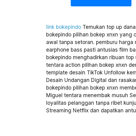
link bokepindo
Temukan top up dana v
bokepindo pilihan bokep xnxn yang o
awal tanpa setoran. pemburu harga
earphone bass pasti antusias film bar
bokepindo menghadirkan ribuan top 
tentara action pilihan bokep xnxn d
template desain TikTok Unfollow ke
Desain Undangan Digital dan rasakan a
bokepindo pilihan bokep xnxn membe
Miguel tentara menembak musuh Sel
loyalitas pelanggan tanpa ribet kunj
Streaming Netflix dan dapatkan antus