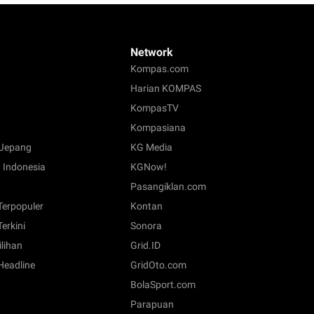
Network
Kompas.com
Harian KOMPAS
KompasTV
Kompasiana
Jepang
KG Media
 Indonesia
KGNow!
Pasangiklan.com
 Terpopuler
Kontan
Terkini
Sonora
ilihan
Grid.ID
 Headline
GridOto.com
BolaSport.com
Parapuan