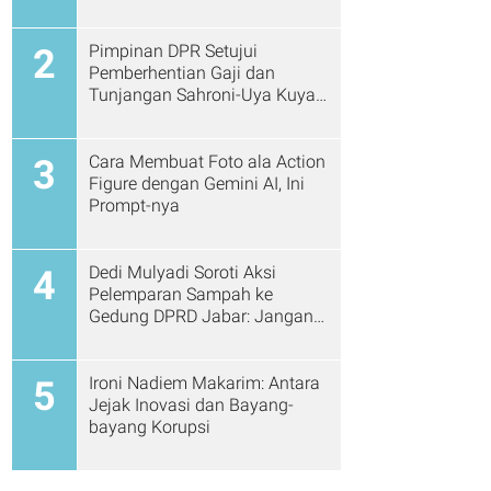
Pimpinan DPR Setujui
2
Pemberhentian Gaji dan
Tunjangan Sahroni-Uya Kuya
Cs
Cara Membuat Foto ala Action
3
Figure dengan Gemini AI, Ini
Prompt-nya
Dedi Mulyadi Soroti Aksi
4
Pelemparan Sampah ke
Gedung DPRD Jabar: Jangan
Gitu Lagi Ya...
Ironi Nadiem Makarim: Antara
5
Jejak Inovasi dan Bayang-
bayang Korupsi