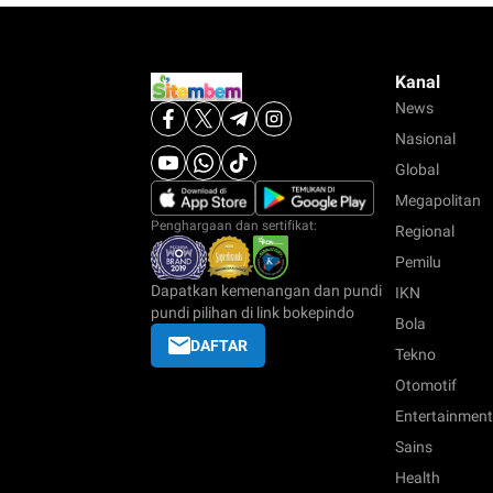
Kanal
News
Nasional
Global
Megapolitan
Penghargaan dan sertifikat:
Regional
Pemilu
Dapatkan kemenangan dan pundi
IKN
pundi pilihan di link bokepindo
Bola
DAFTAR
Tekno
Otomotif
Entertainment
Sains
Health