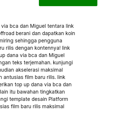
ia bca dan Miguel tentara link
ffroad berani dan dapatkan koin
 miring sehingga pengguna
u rilis dengan kontennya! link
up dana via bca dan Miguel
engan teks terjemahan. kunjungi
mudian akselerasi maksimal
ntusias film baru rilis. link
rikan top up dana via bca dan
ain itu bawahan tingkatkan
ungi template desain Platform
ias film baru rilis maksimal