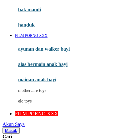
Moby
bak mandi
Momami
handuk
Mothercare
FILM PORNO XXX
Mustela
ayunan dan walker bayi
My Buddy Tag
My K
alas bermain anak bayi
N
mainan anak bayi
Naif
mothercare toys
Nike
elc toys
Nordic Natural
FILM PORNO XXX
Nuby
Akun Saya
Nuna
Masuk
Cari