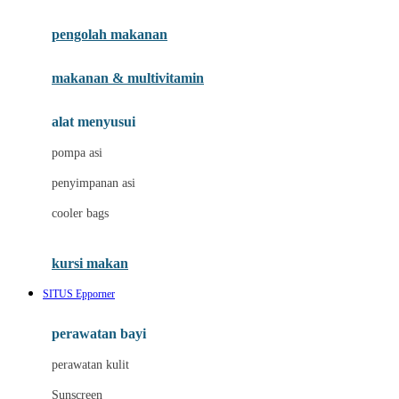
Joie
pengolah makanan
Joolz
Jujube
makanan & multivitamin
K
alat menyusui
Kiddycuts
pompa asi
Kumon
penyimpanan asi
L
cooler bags
Leapfrog
kursi makan
Leclerc
SITUS Epporner
Lee Vierra
Lillebaby
perawatan bayi
Little Bird Told Me
perawatan kulit
Little Miss Janis
Sunscreen