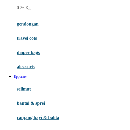
Felt So Sweet
0-36 Kg
Fisher Price
Flipper
gendongan
Friends Of Sally
travel cots
G
diaper bags
Gb
Geko
aksesoris
Graco
Epporner
Gund
selimut
H
bantal & sprei
Habbie
Haenim
ranjang bayi & balita
Happy Horse