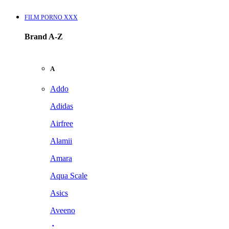
FILM PORNO XXX
Brand A-Z
A
Addo
Adidas
Airfree
Alamii
Amara
Aqua Scale
Asics
Aveeno
Awan