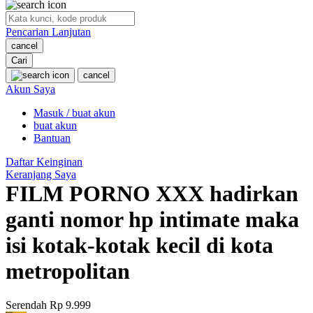
O
Pencarian Lanjutan
Oh Ma Grain
cancel
Okiedog
Cari
cancel
P
Akun Saya
Masuk / buat akun
Peachy
buat akun
Phil & Ted's
Bantuan
Philips Avent
Daftar Keinginan
Keranjang Saya
Pigeon
FILM PORNO XXX hadirkan
Playgro
ganti nomor hp intimate maka
Poled Global
isi kotak-kotak kecil di kota
Ponycycle
metropolitan
Puma
Pureats
Serendah
Rp 9.999