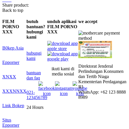
Share product:
Back to top
FILM
butuh
unduh aplikasi
we accept
PORNO
bantuan?
FILM PORNO
XXX
hubungi
XXX
kami
B0kep Asia
hubungi
kami
Epporner
Direktorat Jenderal
ikuti kami di
Perlindungan Konsumen
bantuan
media sosial
dan Tertib Niaga
XNXX
dan faq
Kementerian Perdagangan
RI
XXXNNXX
WhatsApp: +62 123 8888
021-
8989
123456789
Link Bokep
24 Hours
Situs
Epporner