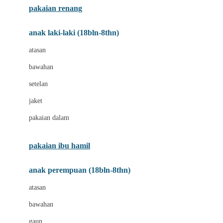
pakaian renang
Bumkins
anak laki-laki (18bln-8thn)
C
atasan
Cetaphil
bawahan
Chicco
setelan
Childlife
jaket
Clevamama
pakaian dalam
Cocolatte
Cottonseeds
pakaian ibu hamil
Cozy N Safe
anak perempuan (18bln-8thn)
Crane
atasan
Cybex
bawahan
D
gaun