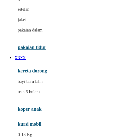
Dae Organics
setelan
Docare
jaket
Doona
pakaian dalam
Down To Earth
Drew
pakaian tidur
Dr. Brown's
XNXX
E
kereta dorong
ELC
bayi baru lahir
Ergobaby
usia 6 bulan+
Expert Care
koper anak
Ezyroller
kursi mobil
F
0-13 Kg