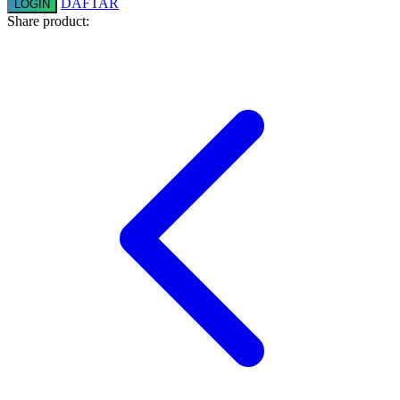
DAFTAR
LOGIN
Squishmallows
Share product:
Starbooks
Stick-O
Stokke
Sudocrem
Sumimo
Sunnylife
Sun-Staches
Swimava
T
Tommee Tippee
Trunki
Tutti Bambini