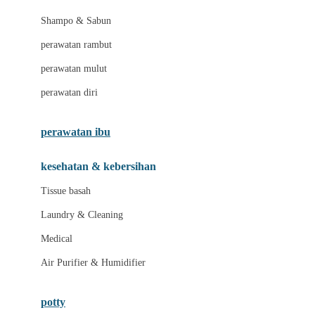
London Taxi
Shampo & Sabun
Love To Dream
perawatan rambut
perawatan mulut
M
perawatan diri
Magformers
Mama's Choice
perawatan ibu
Mamas&Papas
kesehatan & kebersihan
Mamaway
Tissue basah
Maxi Cosi
Laundry & Cleaning
Megabloks
Medical
Micro
Air Purifier & Humidifier
MiDeer
Mimi & Lula
potty
Mini Monkey