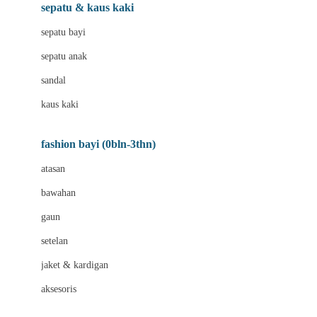
Beauty Barn
sepatu & kaus kaki
Bio Oil
sepatu bayi
Biolane
sepatu anak
Bite Fighters
sandal
Bizzi Growin
kaus kaki
Blackmores
fashion bayi (0bln-3thn)
Blooming Marvellous
atasan
Bonnels
bawahan
Bravado
gaun
Bruder
setelan
Brush Baby
jaket & kardigan
Buds Organics
aksesoris
Bugaboo
Buggygear