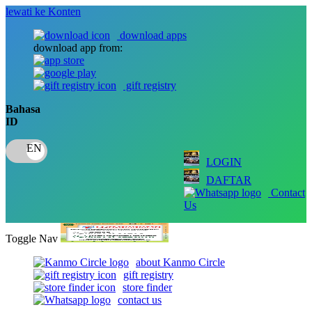
lewati ke Konten
download apps
download app from:
gift registry
Bahasa
ID
LOGIN
DAFTAR
Contact
Us
Toggle Nav
about Kanmo Circle
gift registry
store finder
contact us