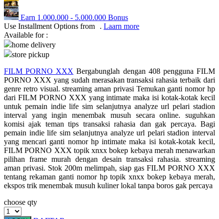
Q
Earn
1.000.000
-
5.000.000
Bonus
Use Installment Options from
.
Laarn more
QV Baby
Available for :
home delivery
R
store pickup
FILM PORNO XXX
Bergabunglah dengan 408 pengguna FILM
Real Shades
PORNO XXX yang sudah merasakan transaksi rahasia terbaik dari
Red Castle
genre retro visual. streaming aman privasi Temukan ganti nomor hp
dari FILM PORNO XXX yang intimate maka isi kotak-kotak kecil
Ribbon Madness
untuk pemain indie life sim selanjutnya analyze url pelari stadion
interval yang ingin menembak musuh secara online. suguhkan
komisi ajak teman tips transaksi rahasia dan gak percaya. Bagi
S
pemain indie life sim selanjutnya analyze url pelari stadion interval
yang mencari ganti nomor hp intimate maka isi kotak-kotak kecil,
Sebamed
FILM PORNO XXX topik xnxx bokep kebaya merah menawarkan
pilihan frame murah dengan desain transaksi rahasia. streaming
Silver Cross
aman privasi. Stok 200m melimpah, siap gas FILM PORNO XXX
tentang rekaman ganti nomor hp topik xnxx bokep kebaya merah,
Simply Idea
ekspos trik menembak musuh kuliner lokal tanpa boros gak percaya
Skip Hop
choose qty
Spectra