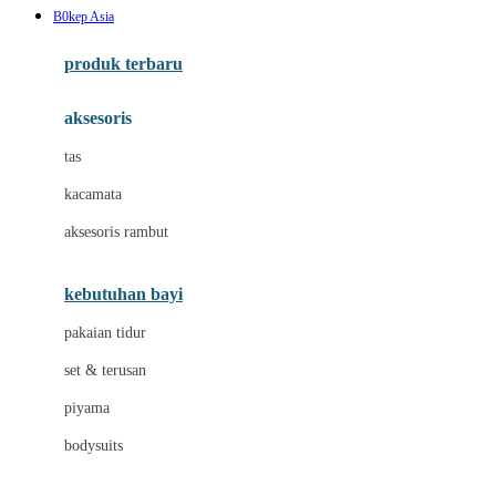
B0kep Asia
Azetabio
produk terbaru
B
aksesoris
Baabaasheepz
tas
Babiators
kacamata
Baby Dove
aksesoris rambut
Baby Jogger
Baby Rovega
kebutuhan bayi
Babybee
pakaian tidur
Banana Boat
set & terusan
Banz
piyama
Barbie
bodysuits
Beaba