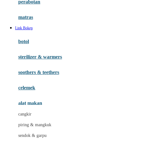
perabotan
Happy Tummy
Hauck
matras
Havaianas
Link Bokep
Hegen
botol
Hot Wheels
sterilizer & warmers
Hybrid
soothers & teethers
I
Inlacta DHA
celemek
Interlac
alat makan
Ivenet
cangkir
J
piring & mangkuk
Jack N Jill
sendok & garpu