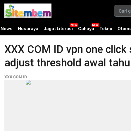
News
Nusaraya
Jagat Literasi
Cahaya
Tekno
Otomo
XXX COM ID vpn one click 
adjust threshold awal tah
XXX COM ID