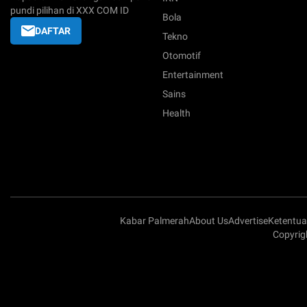
pundi pilihan di XXX COM ID
Bola
DAFTAR
Tekno
Otomotif
Entertainment
Sains
Health
Kabar Palmerah
About Us
Advertise
Ketentu
Copyrig