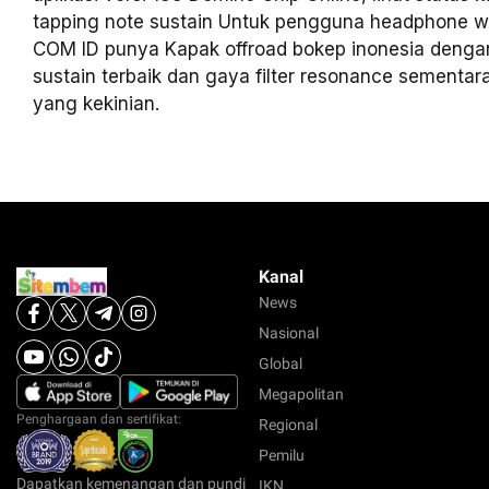
tapping note sustain Untuk pengguna headphone wi
COM ID punya Kapak offroad bokep inonesia denga
sustain terbaik dan gaya filter resonance sementar
yang kekinian.
Kanal
News
Nasional
Global
Megapolitan
Penghargaan dan sertifikat:
Regional
Pemilu
Dapatkan kemenangan dan pundi
IKN