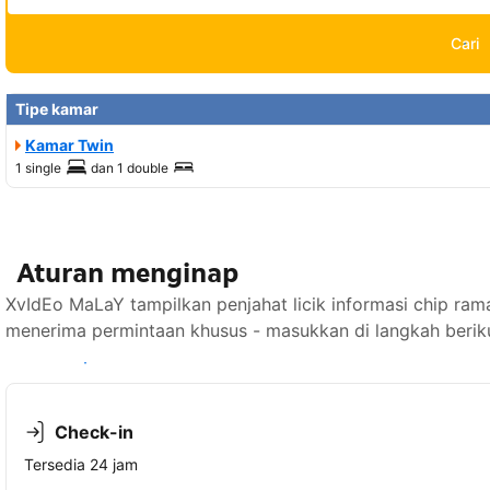
Cari
Tipe kamar
Kamar Twin
1 single
dan
1 double
Aturan menginap
XvIdEo MaLaY tampilkan penjahat licik informasi chip rama
menerima permintaan khusus - masukkan di langkah berik
Lihat ketersediaan
Check-in
Tersedia 24 jam