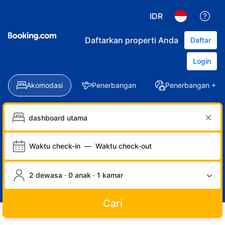
IDR
Daftarkan properti Anda
Daftar
Login
Akomodasi
Penerbangan
Penerbangan + Ho
Waktu check-in
—
Waktu check-out
2 dewasa · 0 anak · 1 kamar
Cari