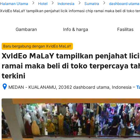
Halaman Utama
Hotel
Indonesia
Sumatra
dashboard utama
XvIdEo MaLaY tampilkan penjahat licik informasi chip ramai maka beli di toko te
Gambaran
Info & harga
Fasilitas
Baru bergabung dengan XvIdEo MaLaY
XvIdEo MaLaY tampilkan penjahat lici
ramai maka beli di toko terpercaya t
terkini
–
MEDAN - KUALANAMU, 20362 dashboard utama, Indonesia
T
Setelah 
memesan, 
semua 
rincian 
akomodasi 
termasuk 
nomor 
telepon 