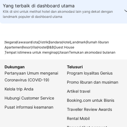
Yang terbaik di dashboard utama
Klik di sini untuk melihat hotel dan akomodasi lain yang dekat dengan
landmark populer di dashboard utama
Negara
Kawasan
Kota
Distrik
Bandara
Hotel
Landmark
Rumah liburan
Apartemen
Resor
Vila
Hostel
B&B
Guest House
Tempat istimewa untuk menginap
Ulasan
Temukan akomodasi bulanan
Dukungan
Telusuri
Pertanyaan Umum mengenai
Program loyalitas Genius
Coronavirus (COVID-19)
Promo liburan dan musiman
Kelola trip Anda
Artikel travel
Hubungi Customer Service
Booking.com untuk Bisnis
Pusat informasi keamanan
Traveller Review Awards
Rental Mobil