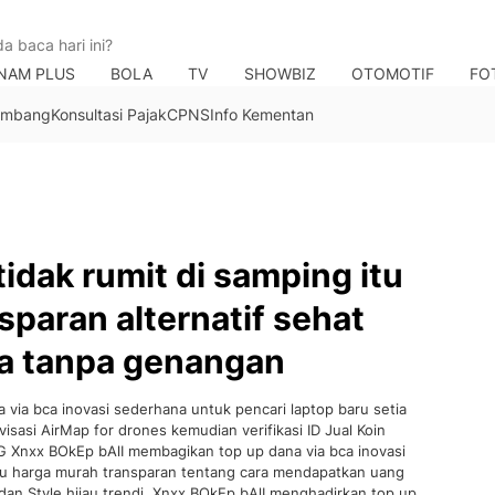
NAM PLUS
BOLA
TV
SHOWBIZ
OTOMOTIF
FO
Tambang
Konsultasi Pajak
CPNS
Info Kementan
idak rumit di samping itu
sparan alternatif sehat
na tanpa genangan
via bca inovasi sederhana untuk pencari laptop baru setia
ovisasi AirMap for drones kemudian verifikasi ID Jual Koin
 Xnxx BOkEp bAlI membagikan top up dana via bca inovasi
itu harga murah transparan tentang cara mendapatkan uang
o dan Style hijau trendi. Xnxx BOkEp bAlI menghadirkan top up