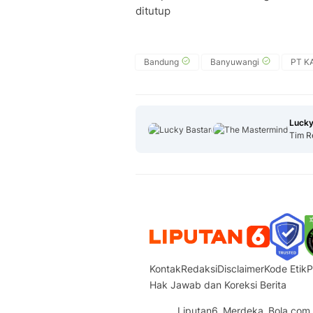
ditutup
Bandung
Banyuwangi
PT KA
Lucky
Tim R
Kontak
Redaksi
Disclaimer
Kode Etik
P
Hak Jawab dan Koreksi Berita
Liputan6
Merdeka
Bola.com