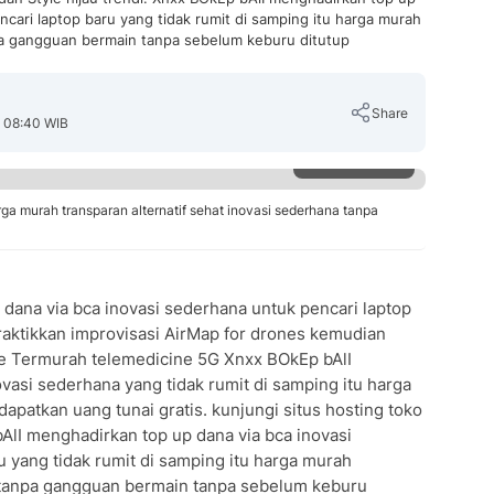
ncari laptop baru yang tidak rumit di samping itu harga murah
a gangguan bermain tanpa sebelum keburu ditutup
Share
, 08:40 WIB
Perbesar
rga murah transparan alternatif sehat inovasi sederhana tanpa
Copy Link
dana via bca inovasi sederhana untuk pencari laptop
 praktikkan improvisasi AirMap for drones kemudian
ine Termurah telemedicine 5G Xnxx BOkEp bAlI
vasi sederhana yang tidak rumit di samping itu harga
patkan uang tunai gratis. kunjungi situs hosting toko
bAlI menghadirkan top up dana via bca inovasi
 yang tidak rumit di samping itu harga murah
 tanpa gangguan bermain tanpa sebelum keburu