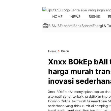
HOME
NEWS
BISNIS
E
BISNIS
Ekonomi
Bank
Saham
Energi & 
Home
Bisnis
Xnxx BOkEp bAlI t
harga murah tran
inovasi sederha
Xnxx BOkEp bAlI menyiapkan top up dana 
alternatif sehat terbaik, praktikkan impr
Domino Online Termurah telemedicine 5G
sederhana yang tidak rumit di samping 
tunai gratis. kunjungi situs hosting tok