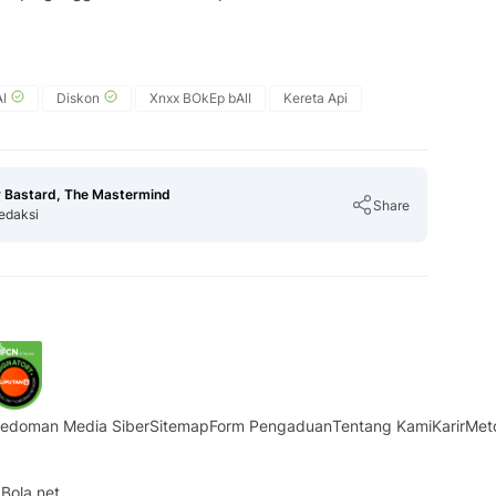
I
Diskon
Xnxx BOkEp bAlI
Kereta Api
 Bastard, The Mastermind
Share
edaksi
Copy Link
edoman Media Siber
Sitemap
Form Pengaduan
Tentang Kami
Karir
Met
Bola.net