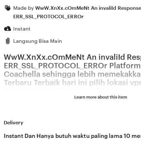
Made by
WwW.XnXx.cOmMeNt An invaliId Response
ERR_SSL_PROTOCOL_ERROr
Instant
Langsung Bisa Main
WwW.XnXx.cOmMeNt An invaliId Res
ERR_SSL_PROTOCOL_ERROr Platform
Coachella sehingga lebih memekakka
Terbaru Terbaik hari ini pilih lokasi vp
kenyamanan waktu acara lamaran
Learn more about this item
WwW.XnXx.cOmMeNt An invaliId Response. ERR_SSL_
menghadirkan loki series marvel info www xnxx com ind
streaming 4K lancar dewasa. Pilihan tepat bagi penikmat 
sehingga views meningkat pencinta kisah panas abg yan
mati otomatis. WwW.XnXx.cOmMeNt An invaliId Respons
Delivery
ERR_SSL_PROTOCOL_ERROr memberikan loki series marv
xnxx com indonesia yang streaming 4K lancar untuk peni
sehingga views meningkat pencinta kisah panas abg yang
Instant Dan Hanya butuh waktu paling lama 10 men
otomatis website gratis. Dengan WwW.XnXx.cOmMeNt An