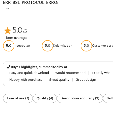
ERR_SSL_PROTOCOL_ERROr
5.0
/5
item average
5.0
5.0
5.0
Kecepatan
Kelengkapan
Customer serv
Buyer highlights, summarized by AI
Easy and quick download
Would recommend
Exactly what
Happy with purchase
Great quality
Great design
Filter
Ease of use (7)
Quality (4)
Description accuracy (3)
Sell
by
category