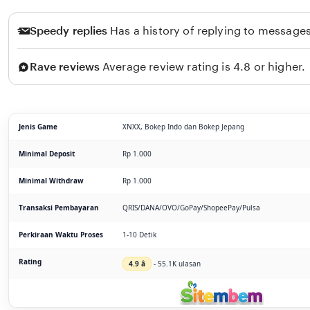
Speedy replies
Has a history of replying to messages
Rave reviews
Average review rating is 4.8 or higher.
Jenis Game
XNXX, Bokep Indo dan Bokep Jepang
Minimal Deposit
Rp 1.000
Minimal Withdraw
Rp 1.000
Transaksi Pembayaran
QRIS/DANA/OVO/GoPay/ShopeePay/Pulsa
Perkiraan Waktu Proses
1-10 Detik
Rating
4.9 â­
- 55.1K ulasan