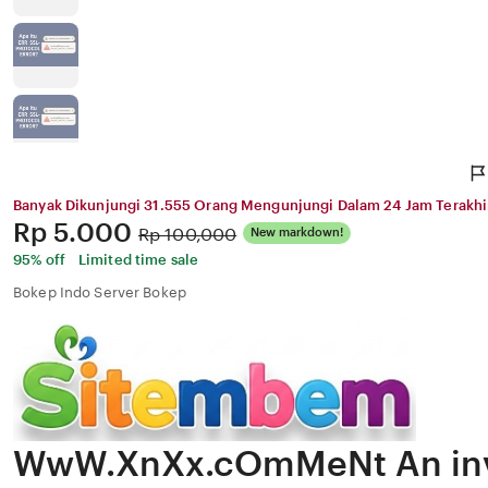
Banyak Dikunjungi 31.555 Orang Mengunjungi Dalam 24 Jam Terakhi
Price:
Rp 5.000
Original
Rp 100,000
New markdown!
Price:
95% off
Limited time sale
Bokep Indo Server Bokep
WwW.XnXx.cOmMeNt An inv