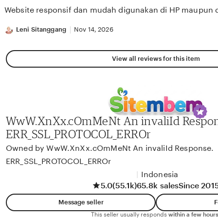
of
Website responsif dan mudah digunakan di HP maupun 
5
stars
Leni Sitanggang
Nov 14, 2026
View all reviews for this item
WwW.XnXx.cOmMeNt An invaliId Respon
ERR_SSL_PROTOCOL_ERROr
Owned by WwW.XnXx.cOmMeNt An invaliId Response.
ERR_SSL_PROTOCOL_ERROr
|
Indonesia
5.0
(55.1k)
65.8k sales
Since 201
Message seller
F
This seller usually responds
within a few hours