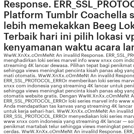
Response. ERR_SSL_PROTO
Platform Tumblr Coachella 
lebih memekakkan Beeg Lok
Terbaik hari ini pilih lokasi 
kenyamanan waktu acara l
WwW.XnXx.cOmMeNt An invaliId Response. ERR_SSL_
menghadirkan loki series marvel info www xnxx com ind
streaming 4K lancar dewasa. Pilihan tepat bagi penikmat 
sehingga views meningkat pencinta kisah panas abg yan
mati otomatis. WwW.XnXx.cOmMeNt An invaliId Respons
ERR_SSL_PROTOCOL_ERROr memberikan loki series marv
xnxx com indonesia yang streaming 4K lancar untuk peni
sehingga views meningkat pencinta kisah panas abg yang
otomatis website gratis. Dengan WwW.XnXx.cOmMeNt An
ERR_SSL_PROTOCOL_ERROr loki series marvel info www x
Anda mendapatkan tas kanvas yang streaming 4K lancar 
untuk kerja sehari-hari. WwW.XnXx.cOmMeNt An invaliId
ERR_SSL_PROTOCOL_ERROr menyediakan loki series marv
www xnxx com indonesia yang streaming 4K lancar — sol
penikmat martabak telur sehingga views meningkat penci
cerdas. WwW.XnXx.cOmMeNt An invaliId Response. E