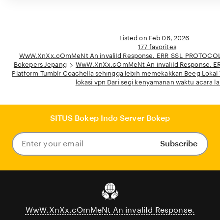
Listed on Feb 06, 2026
177 favorites
WwW.XnXx.cOmMeNt An invaliId Response. ERR_SSL_PROTOCO
Bokepers Jepang
WwW.XnXx.cOmMeNt An invaliId Response. 
Platform Tumblr Coachella sehingga lebih memekakkan Beeg Lokal Ter
lokasi vpn Dari segi kenyamanan waktu acara l
SITUS Bokep Indo Server Bokep
Subscribe
Enter
your
email
WwW.XnXx.cOmMeNt An invaliId Response.