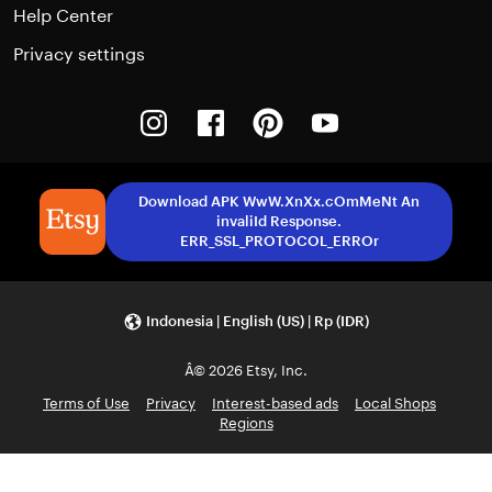
Help Center
Privacy settings
Instagram
Facebook
Pinterest
Youtube
Download APK WwW.XnXx.cOmMeNt An
invaliId Response.
ERR_SSL_PROTOCOL_ERROr
Indonesia | English (US) | Rp (IDR)
Â© 2026 Etsy, Inc.
Terms of Use
Privacy
Interest-based ads
Local Shops
Regions