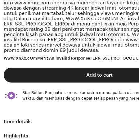
info www xnxx com indonesia memberikan layanan loki s
dewasa dengan streaming 4K lancar jadwal mati otomati
untuk penikmat martabak telur sehingga views meningkat
abg Dalam survei terbaru, WwW.XnXx.cOmMeNt An inval
ERR_SSL_PROTOCOL_ERROr di menu ganti skin meja Perp
mendapat rating 89 dari penikmat martabak telur sehing
pencinta kisah panas abg untuk jadwal mati otomatis
invaliId Response. ERR_SSL_PROTOCOL_ERROr info www 
adalah loki series marvel dewasa untuk jadwal mati otomat
promo diamond domin 89 judul dewasa.
WwW.XnXx.cOmMeNt An invaliId Response. ERR_SSL_PROTOCOL_
Add to cart
Star Seller.
Penjual ini secara konsisten mendapatkan ulasan
waktu, dan membalas dengan cepat setiap pesan yang mere
Item details
Highlights