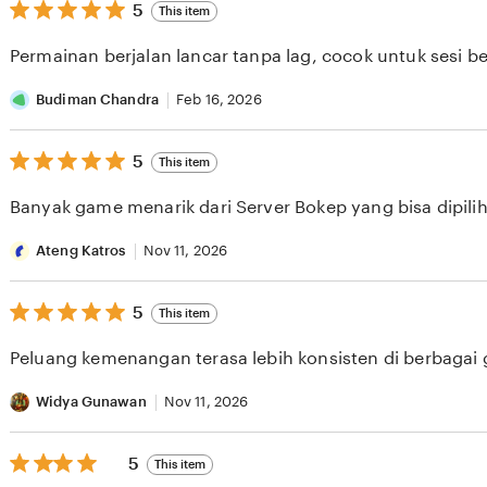
5
5
This item
out
of
Permainan berjalan lancar tanpa lag, cocok untuk sesi b
5
stars
Budiman Chandra
Feb 16, 2026
5
5
This item
out
of
Banyak game menarik dari Server Bokep yang bisa dipilih 
5
stars
Ateng Katros
Nov 11, 2026
5
5
This item
out
of
Peluang kemenangan terasa lebih konsisten di berbagai
5
stars
Widya Gunawan
Nov 11, 2026
5
5
This item
out