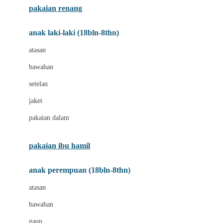
pakaian renang
Bumkins
anak laki-laki (18bln-8thn)
C
atasan
Cetaphil
bawahan
Chicco
setelan
Childlife
jaket
Clevamama
pakaian dalam
Cocolatte
Cottonseeds
pakaian ibu hamil
Cozy N Safe
anak perempuan (18bln-8thn)
Crane
atasan
Cybex
bawahan
D
gaun