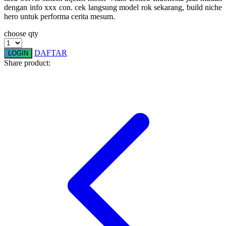
dengan info xxx con. cek langsung model rok sekarang, build niche
Squishmallows
hero untuk performa cerita mesum.
Starbooks
choose qty
Stick-O
DAFTAR
LOGIN
Stokke
Share product:
Sudocrem
Sumimo
Sunnylife
Sun-Staches
Swimava
T
Tommee Tippee
Trunki
Tutti Bambini