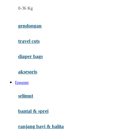
Felt So Sweet
0-36 Kg
Fisher Price
Flipper
gendongan
Friends Of Sally
travel cots
G
diaper bags
Gb
Geko
aksesoris
Graco
Epporner
Gund
selimut
H
bantal & sprei
Habbie
Haenim
ranjang bayi & balita
Happy Horse