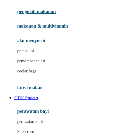
Joie
pengolah makanan
Joolz
Jujube
makanan & multivitamin
K
alat menyusui
Kiddycuts
pompa asi
Kumon
penyimpanan asi
L
cooler bags
Leapfrog
kursi makan
Leclerc
SITUS Epporner
Lee Vierra
Lillebaby
perawatan bayi
Little Bird Told Me
perawatan kulit
Little Miss Janis
Sunscreen