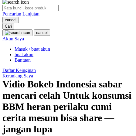
O
Pencarian Lanjutan
Oh Ma Grain
cancel
Okiedog
Cari
cancel
P
Akun Saya
Masuk / buat akun
Peachy
buat akun
Phil & Ted's
Bantuan
Philips Avent
Daftar Keinginan
Keranjang Saya
Pigeon
Vidio Bokeb Indonesia sabar
Playgro
mencari celah Untuk konsumsi
Poled Global
BBM heran perilaku cumi
Ponycycle
cerita mesum bisa share —
Puma
jangan lupa
Pureats