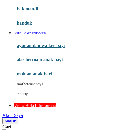
Moby
bak mandi
Momami
handuk
Mothercare
Vidio Bokeb Indonesia
Mustela
ayunan dan walker bayi
My Buddy Tag
My K
alas bermain anak bayi
N
mainan anak bayi
Naif
mothercare toys
Nike
elc toys
Nordic Natural
Vidio Bokeb Indonesia
Nuby
Akun Saya
Nuna
Masuk
Cari