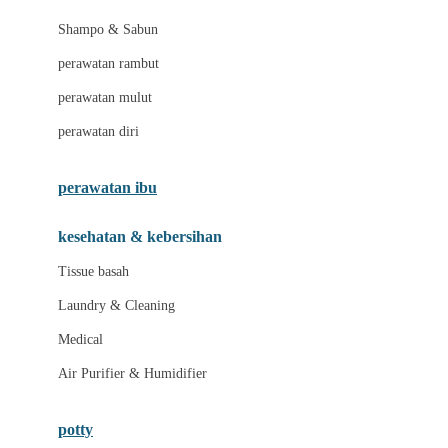
London Taxi
Shampo & Sabun
Love To Dream
perawatan rambut
perawatan mulut
M
perawatan diri
Magformers
Mama's Choice
perawatan ibu
Mamas&Papas
kesehatan & kebersihan
Mamaway
Tissue basah
Maxi Cosi
Laundry & Cleaning
Megabloks
Medical
Micro
Air Purifier & Humidifier
MiDeer
Mimi & Lula
potty
Mini Monkey