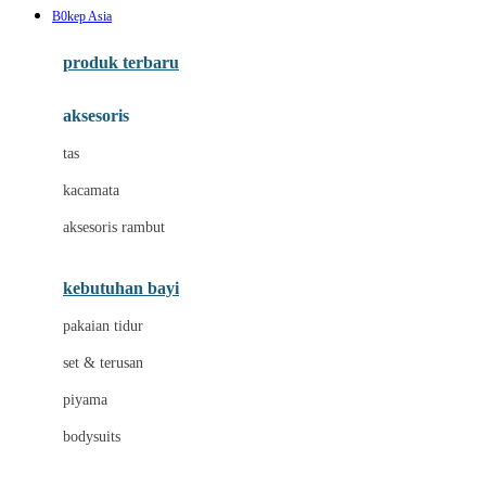
B0kep Asia
Azetabio
produk terbaru
B
aksesoris
Baabaasheepz
tas
Babiators
kacamata
Baby Dove
aksesoris rambut
Baby Jogger
Baby Rovega
kebutuhan bayi
Babybee
pakaian tidur
Banana Boat
set & terusan
Banz
piyama
Barbie
bodysuits
Beaba