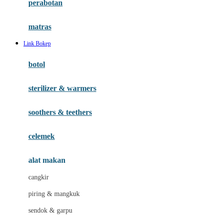
perabotan
Happy Tummy
Hauck
matras
Havaianas
Link Bokep
Hegen
botol
Hot Wheels
sterilizer & warmers
Hybrid
soothers & teethers
I
Inlacta DHA
celemek
Interlac
alat makan
Ivenet
cangkir
J
piring & mangkuk
Jack N Jill
sendok & garpu