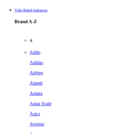
Vidio Bokeb Indonesia
Brand A-Z
A
Addo
Adidas
Airfree
Alamii
Amara
Aqua Scale
Asics
Aveeno
Awan