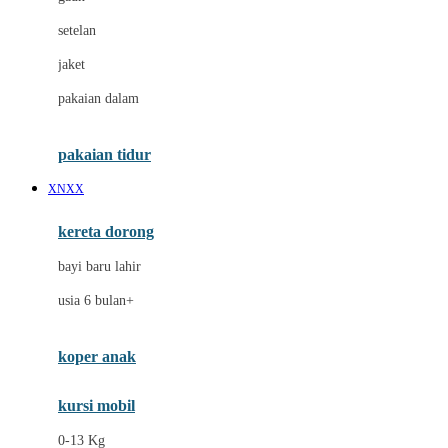
Dae Organics
setelan
Docare
jaket
Doona
pakaian dalam
Down To Earth
Drew
pakaian tidur
Dr. Brown's
XNXX
E
kereta dorong
ELC
bayi baru lahir
Ergobaby
usia 6 bulan+
Expert Care
koper anak
Ezyroller
kursi mobil
F
0-13 Kg