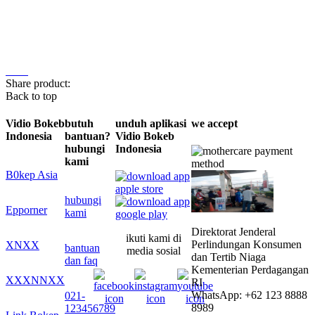
Share product:
Back to top
Vidio Bokeb
butuh
unduh aplikasi
we accept
Indonesia
bantuan?
Vidio Bokeb
hubungi
Indonesia
kami
B0kep Asia
hubungi
Epporner
kami
Direktorat Jenderal
ikuti kami di
Perlindungan Konsumen
XNXX
bantuan
media sosial
dan Tertib Niaga
dan faq
Kementerian Perdagangan
XXXNNXX
RI
WhatsApp: +62 123 8888
021-
8989
123456789