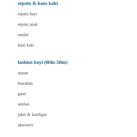
Beauty Barn
sepatu & kaus kaki
Bio Oil
sepatu bayi
Biolane
sepatu anak
Bite Fighters
sandal
Bizzi Growin
kaus kaki
Blackmores
fashion bayi (0bln-3thn)
Blooming Marvellous
atasan
Bonnels
bawahan
Bravado
gaun
Bruder
setelan
Brush Baby
jaket & kardigan
Buds Organics
aksesoris
Bugaboo
Buggygear