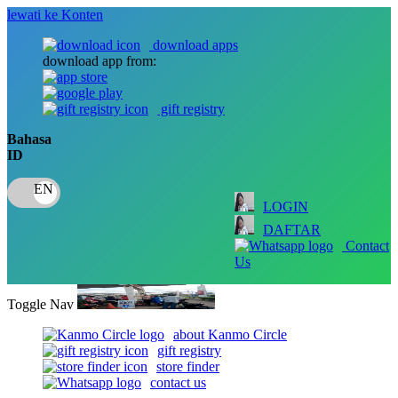
lewati ke Konten
download apps
download app from:
gift registry
Bahasa
ID
LOGIN
DAFTAR
Contact
Us
Toggle Nav
about Kanmo Circle
gift registry
store finder
contact us