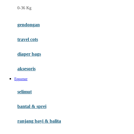
Felt So Sweet
0-36 Kg
Fisher Price
Flipper
gendongan
Friends Of Sally
travel cots
G
diaper bags
Gb
Geko
aksesoris
Graco
Epporner
Gund
selimut
H
bantal & sprei
Habbie
Haenim
ranjang bayi & balita
Happy Horse