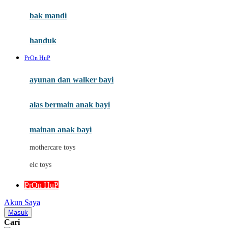
Moby
bak mandi
Momami
handuk
Mothercare
PrOn HuP
Mustela
ayunan dan walker bayi
My Buddy Tag
My K
alas bermain anak bayi
N
mainan anak bayi
Naif
mothercare toys
Nike
elc toys
Nordic Natural
PrOn HuP
Nuby
Akun Saya
Nuna
Masuk
Cari