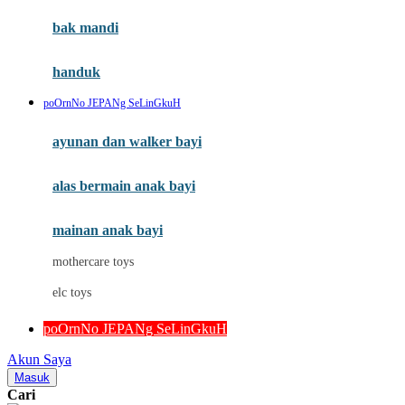
Moby
bak mandi
Momami
handuk
Mothercare
poOrnNo JEPANg SeLinGkuH
Mustela
ayunan dan walker bayi
My Buddy Tag
My K
alas bermain anak bayi
N
mainan anak bayi
Naif
mothercare toys
Nike
elc toys
Nordic Natural
poOrnNo JEPANg SeLinGkuH
Nuby
Akun Saya
Nuna
Masuk
Cari