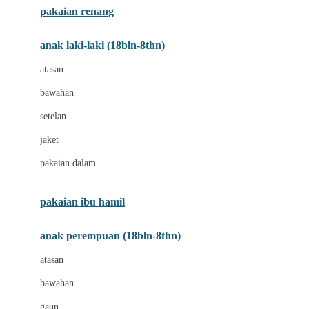
pakaian renang
Bumkins
anak laki-laki (18bln-8thn)
C
atasan
Cetaphil
bawahan
Chicco
setelan
Childlife
jaket
Clevamama
pakaian dalam
Cocolatte
Cottonseeds
pakaian ibu hamil
Cozy N Safe
anak perempuan (18bln-8thn)
Crane
atasan
Cybex
bawahan
D
gaun