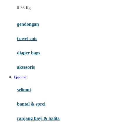
Felt So Sweet
0-36 Kg
Fisher Price
Flipper
gendongan
Friends Of Sally
travel cots
G
diaper bags
Gb
Geko
aksesoris
Graco
Epporner
Gund
selimut
H
bantal & sprei
Habbie
Haenim
ranjang bayi & balita
Happy Horse