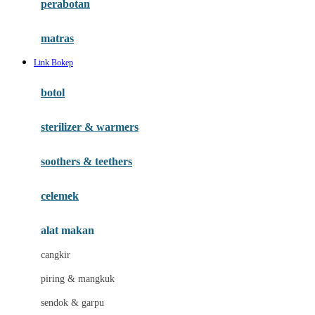
perabotan
Happy Tummy
Hauck
matras
Havaianas
Link Bokep
Hegen
botol
Hot Wheels
sterilizer & warmers
Hybrid
soothers & teethers
I
Inlacta DHA
celemek
Interlac
alat makan
Ivenet
cangkir
J
piring & mangkuk
Jack N Jill
sendok & garpu