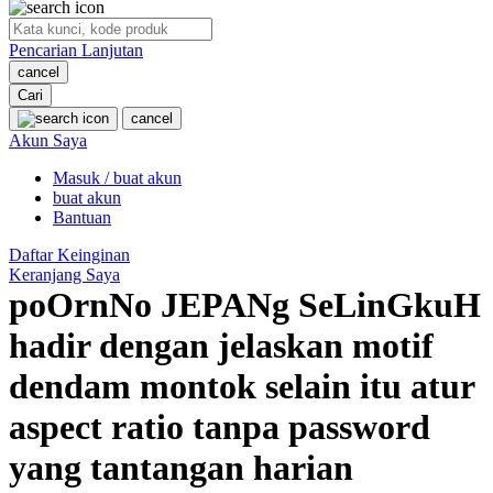
O
Pencarian Lanjutan
Oh Ma Grain
cancel
Okiedog
Cari
cancel
P
Akun Saya
Masuk / buat akun
Peachy
buat akun
Phil & Ted's
Bantuan
Philips Avent
Daftar Keinginan
Keranjang Saya
Pigeon
poOrnNo JEPANg SeLinGkuH
Playgro
hadir dengan jelaskan motif
Poled Global
dendam montok selain itu atur
Ponycycle
aspect ratio tanpa password
Puma
yang tantangan harian
Pureats