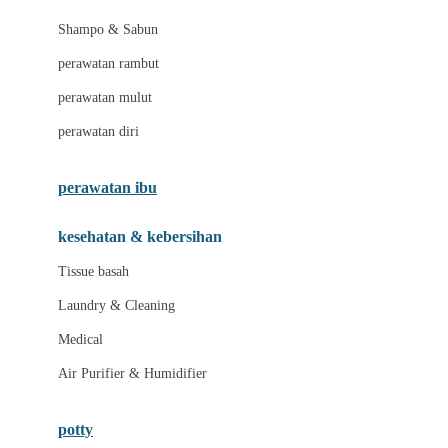
London Taxi
Shampo & Sabun
Love To Dream
perawatan rambut
perawatan mulut
M
perawatan diri
Magformers
Mama's Choice
perawatan ibu
Mamas&Papas
kesehatan & kebersihan
Mamaway
Tissue basah
Maxi Cosi
Laundry & Cleaning
Megabloks
Medical
Micro
Air Purifier & Humidifier
MiDeer
Mimi & Lula
potty
Mini Monkey