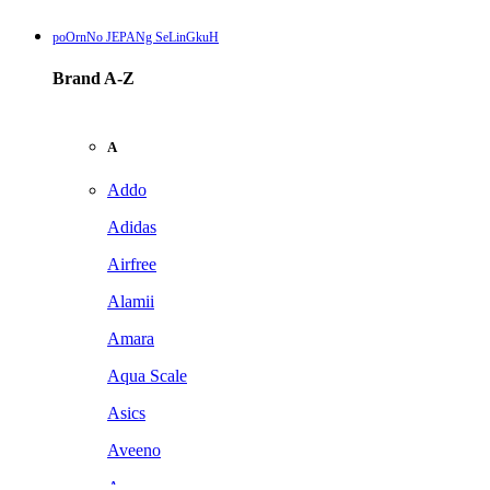
poOrnNo JEPANg SeLinGkuH
Brand A-Z
A
Addo
Adidas
Airfree
Alamii
Amara
Aqua Scale
Asics
Aveeno
Awan