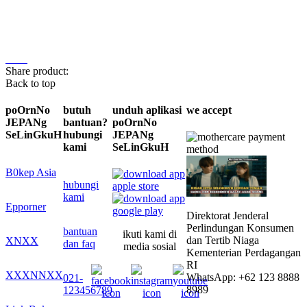
Share product:
Back to top
poOrnNo
butuh
unduh aplikasi
we accept
JEPANg
bantuan?
poOrnNo
SeLinGkuH
hubungi
JEPANg
kami
SeLinGkuH
B0kep Asia
hubungi
kami
Epporner
Direktorat Jenderal
Perlindungan Konsumen
bantuan
ikuti kami di
dan Tertib Niaga
XNXX
dan faq
media sosial
Kementerian Perdagangan
RI
XXXNNXX
WhatsApp: +62 123 8888
021-
8989
123456789