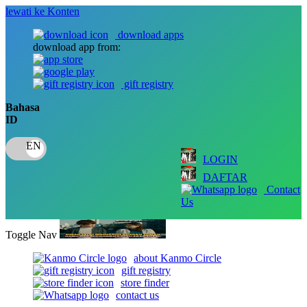
lewati ke Konten
download apps
download app from:
gift registry
Bahasa
ID
LOGIN
DAFTAR
Contact
Us
Toggle Nav
about Kanmo Circle
gift registry
store finder
contact us