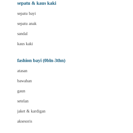
Beauty Barn
sepatu & kaus kaki
Bio Oil
sepatu bayi
Biolane
sepatu anak
Bite Fighters
sandal
Bizzi Growin
kaus kaki
Blackmores
fashion bayi (0bln-3thn)
Blooming Marvellous
atasan
Bonnels
bawahan
Bravado
gaun
Bruder
setelan
Brush Baby
jaket & kardigan
Buds Organics
aksesoris
Bugaboo
Buggygear