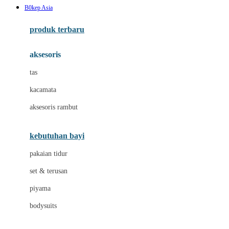
B0kep Asia
Azetabio
produk terbaru
B
aksesoris
Baabaasheepz
tas
Babiators
kacamata
Baby Dove
aksesoris rambut
Baby Jogger
Baby Rovega
kebutuhan bayi
Babybee
pakaian tidur
Banana Boat
set & terusan
Banz
piyama
Barbie
bodysuits
Beaba