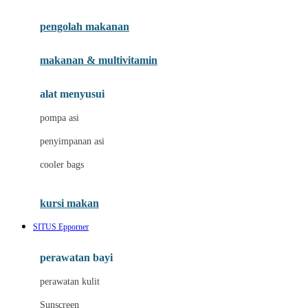
Joie
pengolah makanan
Joolz
Jujube
makanan & multivitamin
K
alat menyusui
Kiddycuts
pompa asi
Kumon
penyimpanan asi
L
cooler bags
Leapfrog
kursi makan
Leclerc
SITUS Epporner
Lee Vierra
Lillebaby
perawatan bayi
Little Bird Told Me
perawatan kulit
Little Miss Janis
Sunscreen