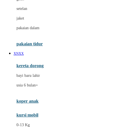
Dae Organics
setelan
Docare
jaket
Doona
pakaian dalam
Down To Earth
Drew
pakaian tidur
Dr. Brown's
XNXX
E
kereta dorong
ELC
bayi baru lahir
Ergobaby
usia 6 bulan+
Expert Care
koper anak
Ezyroller
kursi mobil
F
0-13 Kg