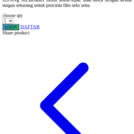
tangan sekarang untuk pencinta film seks setia.
Squishmallows
choose qty
Starbooks
Stick-O
DAFTAR
LOGIN
Share product:
Stokke
Sudocrem
Sumimo
Sunnylife
Sun-Staches
Swimava
T
Tommee Tippee
Trunki
Tutti Bambini