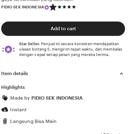
5
PIDIO SEK INDONESIA
out
of
5
stars
Add to cart
Star Seller.
Penjual ini secara konsisten mendapatkan
ulasan bintang 5, mengirim tepat waktu, dan membalas
dengan cepat setiap pesan yang mereka terima.
Item details
Highlights
Made by
PIDIO SEK INDONESIA
Instant
Langsung Bisa Main