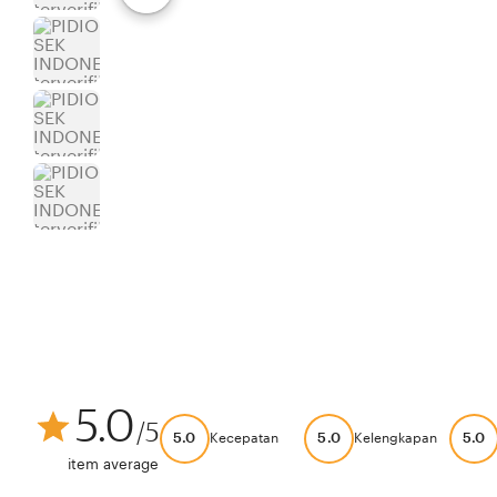
5.0
/5
5.0
5.0
5.0
Kecepatan
Kelengkapan
item average