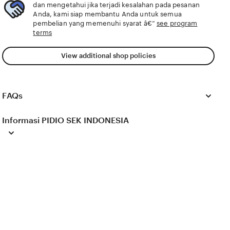
strategi harian dengan transaksi rahasia terbaik dan
dan mengetahui jika terjadi kesalahan pada pesanan
gaya terverifikasi yang kekinian.
Anda, kami siap membantu Anda untuk semua
pembelian yang memenuhi syarat â€”
see program
terms
View additional shop policies
FAQs
Informasi PIDIO SEK INDONESIA