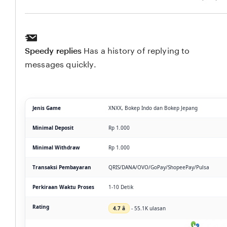
Speedy replies
Has a history of replying to
messages quickly.
Jenis Game
XNXX, Bokep Indo dan Bokep Jepang
Minimal Deposit
Rp 1.000
Minimal Withdraw
Rp 1.000
Transaksi Pembayaran
QRIS/DANA/OVO/GoPay/ShopeePay/Pulsa
Perkiraan Waktu Proses
1-10 Detik
Rating
4.7 â­
- 55.1K ulasan