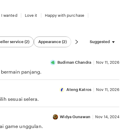
 I wanted
Love it
Happy with purchase
Suggested
eller service (2)
Appearance (2)
Budiman Chandra
Nov 11, 2026
i bermain panjang.
Ateng Katros
Nov 11, 2026
ih sesuai selera.
Widya Gunawan
Nov 14, 2024
gai game unggulan.