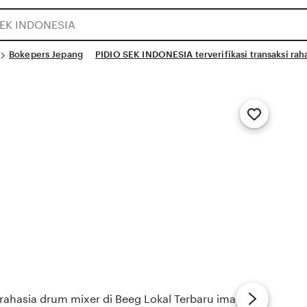
Bokepers Jepang
PIDIO SEK INDONESIA terverifikasi transaksi rah
Add
to
Favorites