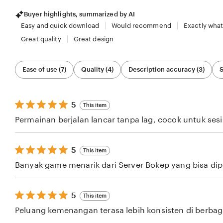
Buyer highlights, summarized by AI
Easy and quick download
Would recommend
Exactly what
Great quality
Great design
Filter
Ease of use (7)
Quality (4)
Description accuracy (3)
S
by
category
5
5
This item
out
Permainan berjalan lancar tanpa lag, cocok untuk ses
of
5
stars
5
5
This item
out
Banyak game menarik dari Server Bokep yang bisa dipil
of
5
stars
5
5
This item
out
Peluang kemenangan terasa lebih konsisten di berba
of
5