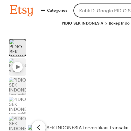
Skip
Search
PIDIO
to
Categories
SEK
for
INDONESIA
Content
items
PIDIO SEK INDONESIA
or
Bokep Indo
shops