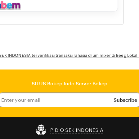
SEK INDONESIA terverifikasi transaksi rahasia drum mixer di Beeg Lokal
SITUS Bokep Indo Server Bokep
Subscribe
ter
our
ail
PIDIO SEK INDONESIA