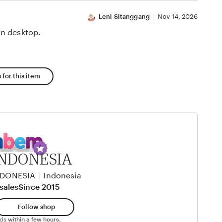
Leni Sitanggang
Nov 14, 2026
n desktop.
 for this item
INDONESIA
NDONESIA
|
Indonesia
sales
Since 2015
Follow shop
nds
within a few hours.