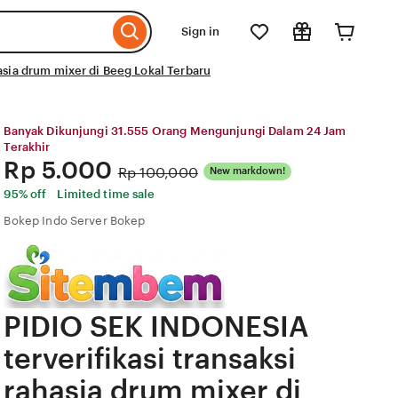
Sign in
asia drum mixer di Beeg Lokal Terbaru
Banyak Dikunjungi 31.555 Orang Mengunjungi Dalam 24 Jam
Terakhir
Price:
Rp 5.000
Original
Rp 100,000
New markdown!
Price:
95% off
Limited time sale
Bokep Indo Server Bokep
PIDIO SEK INDONESIA
terverifikasi transaksi
rahasia drum mixer di