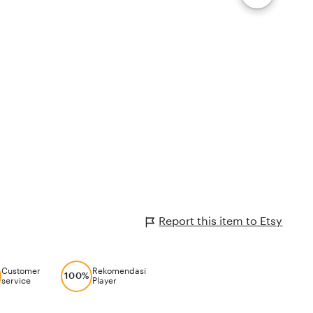
Report this item to Etsy
Customer
Rekomendasi
100%
service
Player