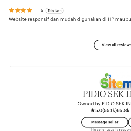
stars
5
5
This item
out
Website responsif dan mudah digunakan di HP maupu
of
5
stars
View all reviews
PIDIO SEK 
Owned by PIDIO SEK I
5.0
(55.1k)
65.8k 
Message seller
This seller usually respo