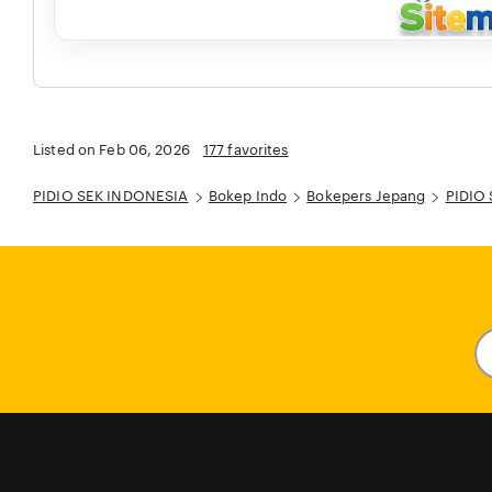
Listed on Feb 06, 2026
177 favorites
PIDIO SEK INDONESIA
Bokep Indo
Bokepers Jepang
PIDIO 
En
y
em