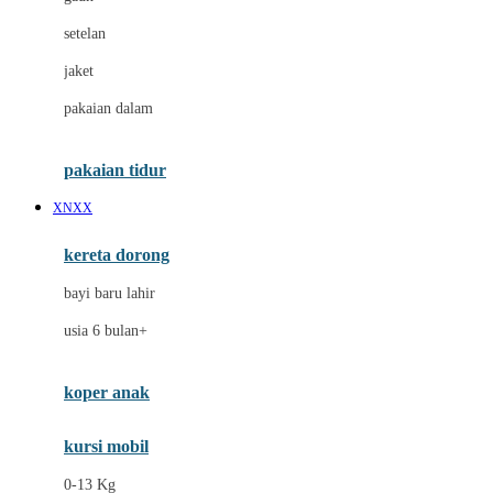
Dae Organics
setelan
Docare
jaket
Doona
pakaian dalam
Down To Earth
Drew
pakaian tidur
Dr. Brown's
XNXX
E
kereta dorong
ELC
bayi baru lahir
Ergobaby
usia 6 bulan+
Expert Care
koper anak
Ezyroller
kursi mobil
F
0-13 Kg