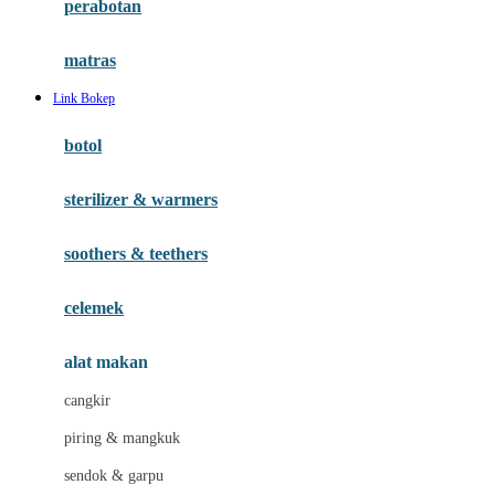
perabotan
Happy Tummy
Hauck
matras
Havaianas
Link Bokep
Hegen
botol
Hot Wheels
sterilizer & warmers
Hybrid
soothers & teethers
I
Inlacta DHA
celemek
Interlac
alat makan
Ivenet
cangkir
J
piring & mangkuk
Jack N Jill
sendok & garpu