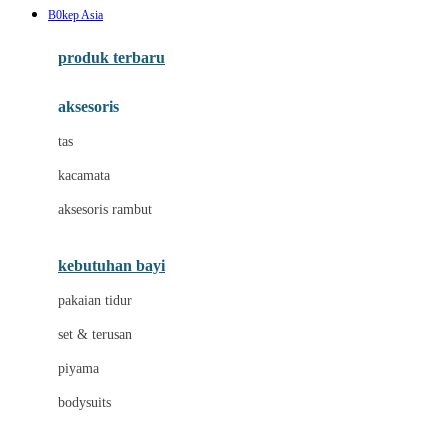
B0kep Asia
Azetabio
produk terbaru
B
aksesoris
Baabaasheepz
tas
Babiators
kacamata
Baby Dove
aksesoris rambut
Baby Jogger
Baby Rovega
kebutuhan bayi
Babybee
pakaian tidur
Banana Boat
set & terusan
Banz
piyama
Barbie
bodysuits
Beaba