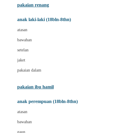
pakaian renang
Bumkins
anak laki-laki (18bln-8thn)
C
atasan
Cetaphil
bawahan
Chicco
setelan
Childlife
jaket
Clevamama
pakaian dalam
Cocolatte
Cottonseeds
pakaian ibu hamil
Cozy N Safe
anak perempuan (18bln-8thn)
Crane
atasan
Cybex
bawahan
D
gaun