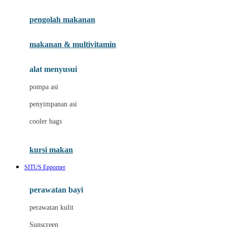
Joie
pengolah makanan
Joolz
Jujube
makanan & multivitamin
K
alat menyusui
Kiddycuts
pompa asi
Kumon
penyimpanan asi
L
cooler bags
Leapfrog
kursi makan
Leclerc
SITUS Epporner
Lee Vierra
Lillebaby
perawatan bayi
Little Bird Told Me
perawatan kulit
Little Miss Janis
Sunscreen