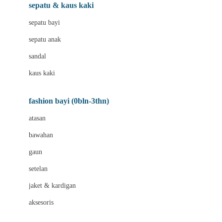
Beauty Barn
sepatu & kaus kaki
Bio Oil
sepatu bayi
Biolane
sepatu anak
Bite Fighters
sandal
Bizzi Growin
kaus kaki
Blackmores
fashion bayi (0bln-3thn)
Blooming Marvellous
atasan
Bonnels
bawahan
Bravado
gaun
Bruder
setelan
Brush Baby
jaket & kardigan
Buds Organics
aksesoris
Bugaboo
Buggygear