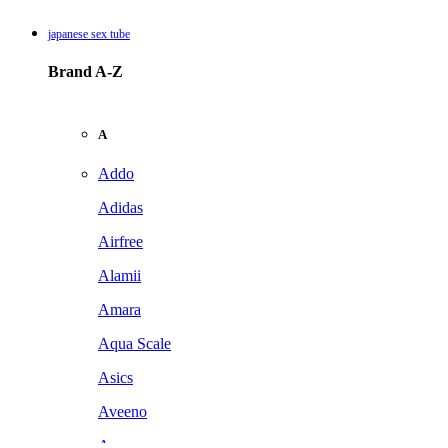
japanese sex tube
Brand A-Z
A
Addo
Adidas
Airfree
Alamii
Amara
Aqua Scale
Asics
Aveeno
Awan