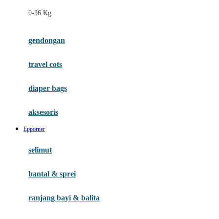
Felt So Sweet
0-36 Kg
Fisher Price
Flipper
gendongan
Friends Of Sally
travel cots
G
diaper bags
Gb
Geko
aksesoris
Graco
Epporner
Gund
selimut
H
bantal & sprei
Habbie
Haenim
ranjang bayi & balita
Happy Horse