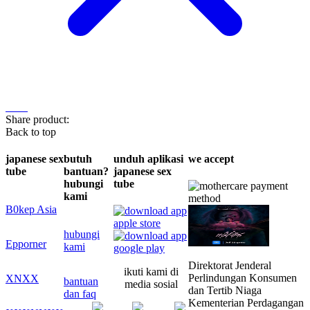
Share product:
Back to top
japanese sex
butuh
unduh aplikasi
we accept
tube
bantuan?
japanese sex
hubungi
tube
kami
B0kep Asia
hubungi
Epporner
kami
Direktorat Jenderal
ikuti kami di
Perlindungan Konsumen
XNXX
bantuan
media sosial
dan Tertib Niaga
dan faq
Kementerian Perdagangan