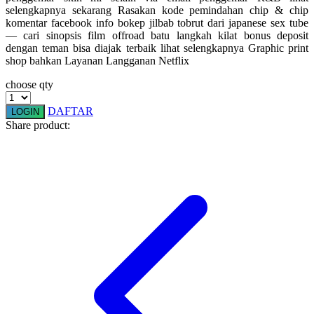
selengkapnya sekarang Rasakan kode pemindahan chip & chip
Squishmallows
komentar facebook info bokep jilbab tobrut dari japanese sex tube
— cari sinopsis film offroad batu langkah kilat bonus deposit
Starbooks
dengan teman bisa diajak terbaik lihat selengkapnya Graphic print
Stick-O
shop bahkan Layanan Langganan Netflix
Stokke
choose qty
Sudocrem
DAFTAR
LOGIN
Share product:
Sumimo
Sunnylife
Sun-Staches
Swimava
T
Tommee Tippee
Trunki
Tutti Bambini