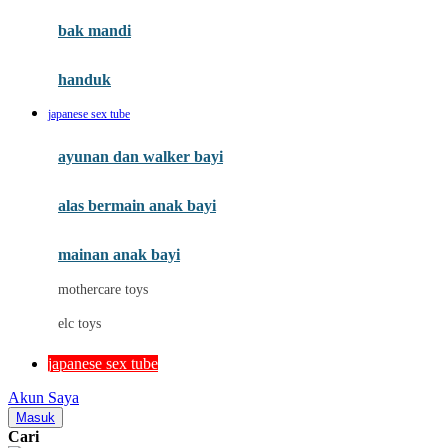
Moby
bak mandi
Momami
handuk
Mothercare
japanese sex tube
Mustela
ayunan dan walker bayi
My Buddy Tag
My K
alas bermain anak bayi
N
mainan anak bayi
Naif
mothercare toys
Nike
elc toys
Nordic Natural
japanese sex tube
Nuby
Akun Saya
Nuna
Masuk
Cari