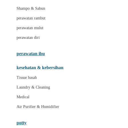
London Taxi
Shampo & Sabun
Love To Dream
perawatan rambut
perawatan mulut
M
perawatan diri
Magformers
Mama's Choice
perawatan ibu
Mamas&Papas
kesehatan & kebersihan
Mamaway
Tissue basah
Maxi Cosi
Laundry & Cleaning
Megabloks
Medical
Micro
Air Purifier & Humidifier
MiDeer
Mimi & Lula
potty
Mini Monkey