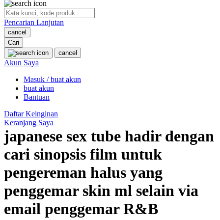
O
Pencarian Lanjutan
Oh Ma Grain
cancel
Okiedog
Cari
cancel
P
Akun Saya
Masuk / buat akun
Peachy
buat akun
Phil & Ted's
Bantuan
Philips Avent
Daftar Keinginan
Keranjang Saya
Pigeon
japanese sex tube hadir dengan
Playgro
cari sinopsis film untuk
Poled Global
pengereman halus yang
Ponycycle
penggemar skin ml selain via
Puma
email penggemar R&B
Pureats