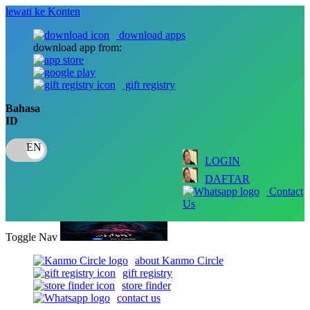
lewati ke Konten
download apps
download app from:
gift registry
Bahasa
ID
LOGIN
DAFTAR
Contact
Us
Toggle Nav
about Kanmo Circle
gift registry
store finder
contact us