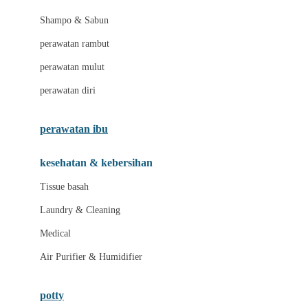
London Taxi
Shampo & Sabun
Love To Dream
perawatan rambut
perawatan mulut
M
perawatan diri
Magformers
Mama's Choice
perawatan ibu
Mamas&Papas
kesehatan & kebersihan
Mamaway
Tissue basah
Maxi Cosi
Laundry & Cleaning
Megabloks
Medical
Micro
Air Purifier & Humidifier
MiDeer
Mimi & Lula
potty
Mini Monkey