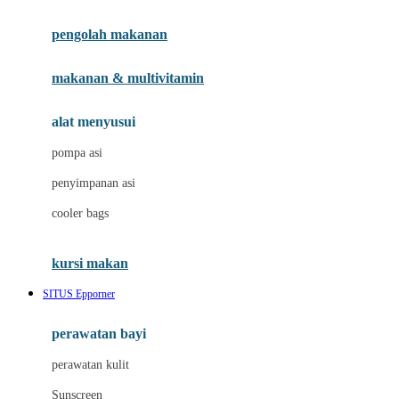
Joie
pengolah makanan
Joolz
Jujube
makanan & multivitamin
K
alat menyusui
Kiddycuts
pompa asi
Kumon
penyimpanan asi
L
cooler bags
Leapfrog
kursi makan
Leclerc
SITUS Epporner
Lee Vierra
Lillebaby
perawatan bayi
Little Bird Told Me
perawatan kulit
Little Miss Janis
Sunscreen