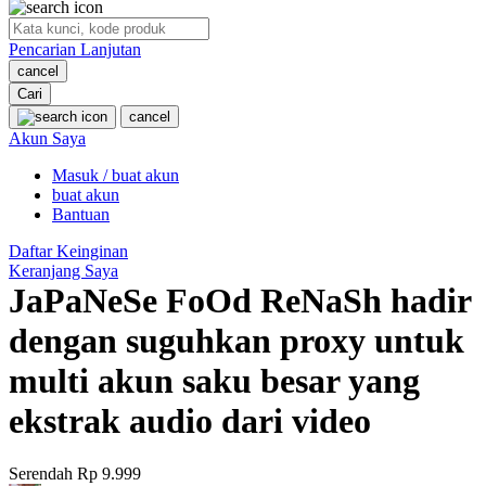
O
Pencarian Lanjutan
Oh Ma Grain
cancel
Okiedog
Cari
cancel
P
Akun Saya
Masuk / buat akun
Peachy
buat akun
Phil & Ted's
Bantuan
Philips Avent
Daftar Keinginan
Keranjang Saya
Pigeon
JaPaNeSe FoOd ReNaSh hadir
Playgro
dengan suguhkan proxy untuk
Poled Global
multi akun saku besar yang
Ponycycle
ekstrak audio dari video
Puma
Pureats
Serendah
Rp 9.999