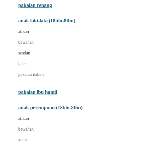
pakaian renang
Bumkins
anak laki-laki (18bln-8thn)
C
atasan
Cetaphil
bawahan
Chicco
setelan
Childlife
jaket
Clevamama
pakaian dalam
Cocolatte
Cottonseeds
pakaian ibu hamil
Cozy N Safe
anak perempuan (18bln-8thn)
Crane
atasan
Cybex
bawahan
D
gaun