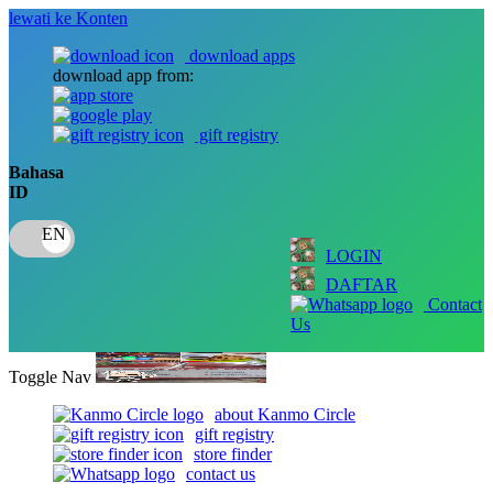
lewati ke Konten
download apps
download app from:
gift registry
Bahasa
ID
LOGIN
DAFTAR
Contact
Us
Toggle Nav
about Kanmo Circle
gift registry
store finder
contact us