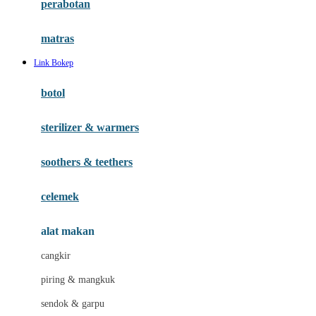
perabotan
Happy Tummy
Hauck
matras
Havaianas
Link Bokep
Hegen
botol
Hot Wheels
sterilizer & warmers
Hybrid
soothers & teethers
I
Inlacta DHA
celemek
Interlac
alat makan
Ivenet
cangkir
J
piring & mangkuk
Jack N Jill
sendok & garpu