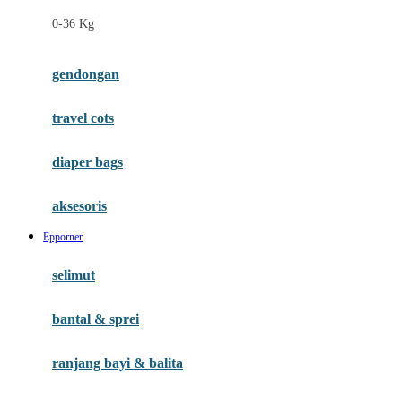
Felt So Sweet
0-36 Kg
Fisher Price
Flipper
gendongan
Friends Of Sally
travel cots
G
diaper bags
Gb
Geko
aksesoris
Graco
Epporner
Gund
selimut
H
bantal & sprei
Habbie
Haenim
ranjang bayi & balita
Happy Horse