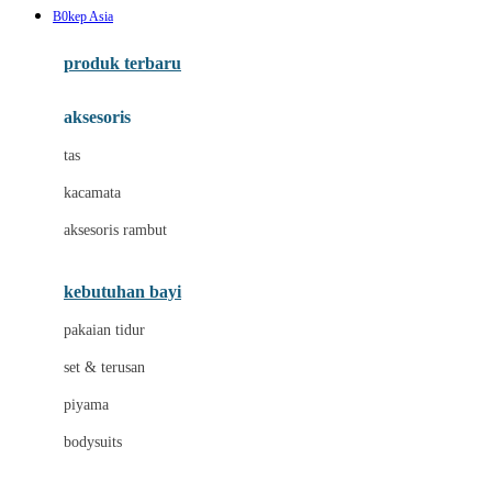
B0kep Asia
Azetabio
produk terbaru
B
aksesoris
Baabaasheepz
tas
Babiators
kacamata
Baby Dove
aksesoris rambut
Baby Jogger
Baby Rovega
kebutuhan bayi
Babybee
pakaian tidur
Banana Boat
set & terusan
Banz
piyama
Barbie
bodysuits
Beaba