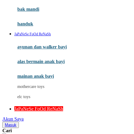
Moby
bak mandi
Momami
handuk
Mothercare
JaPaNeSe FoOd ReNaSh
Mustela
ayunan dan walker bayi
My Buddy Tag
My K
alas bermain anak bayi
N
mainan anak bayi
Naif
mothercare toys
Nike
elc toys
Nordic Natural
JaPaNeSe FoOd ReNaSh
Nuby
Akun Saya
Nuna
Masuk
Cari