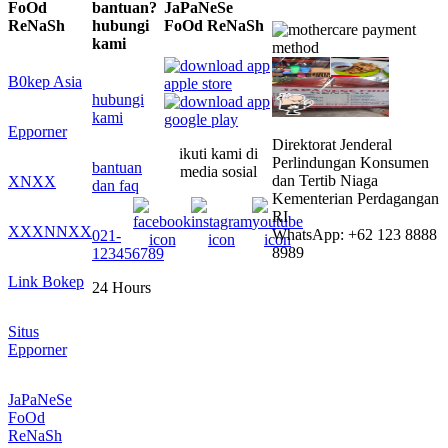
FoOd
bantuan?
JaPaNeSe
ReNaSh
hubungi
FoOd ReNaSh
kami
B0kep Asia
hubungi
kami
Epporner
Direktorat Jenderal
ikuti kami di
Perlindungan Konsumen
bantuan
media sosial
dan Tertib Niaga
XNXX
dan faq
Kementerian Perdagangan
RI
XXXNNXX
WhatsApp: +62 123 8888
021-
8989
123456789
Link Bokep
24 Hours
Situs
Epporner
JaPaNeSe
FoOd
ReNaSh