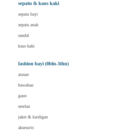
Beauty Barn
sepatu & kaus kaki
Bio Oil
sepatu bayi
Biolane
sepatu anak
Bite Fighters
sandal
Bizzi Growin
kaus kaki
Blackmores
fashion bayi (0bln-3thn)
Blooming Marvellous
atasan
Bonnels
bawahan
Bravado
gaun
Bruder
setelan
Brush Baby
jaket & kardigan
Buds Organics
aksesoris
Bugaboo
Buggygear