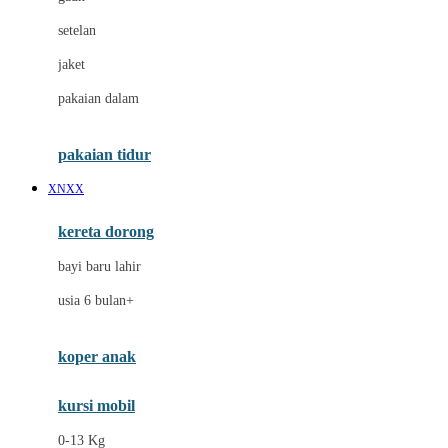
Dae Organics
setelan
Docare
jaket
Doona
pakaian dalam
Down To Earth
Drew
pakaian tidur
Dr. Brown's
XNXX
E
kereta dorong
ELC
bayi baru lahir
Ergobaby
usia 6 bulan+
Expert Care
koper anak
Ezyroller
kursi mobil
F
0-13 Kg