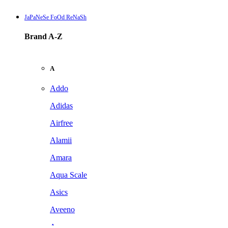
JaPaNeSe FoOd ReNaSh
Brand A-Z
A
Addo
Adidas
Airfree
Alamii
Amara
Aqua Scale
Asics
Aveeno
Awan