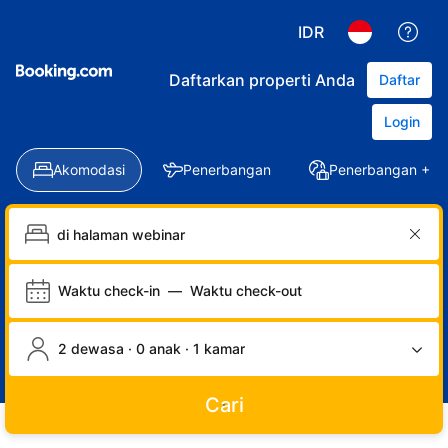
IDR
Daftarkan properti Anda
Daftar
Login
Akomodasi
Penerbangan
Penerbangan + Ho
Waktu check-in
—
Waktu check-out
2 dewasa · 0 anak · 1 kamar
Cari