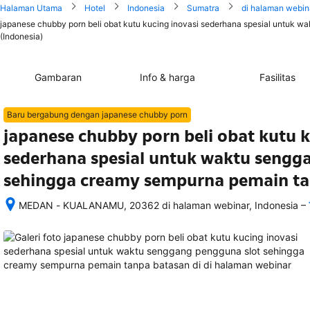
Halaman Utama
Hotel
Indonesia
Sumatra
di halaman webin
japanese chubby porn beli obat kutu kucing inovasi sederhana spesial untuk 
(Indonesia)
Gambaran
Info & harga
Fasilitas
Baru bergabung dengan japanese chubby porn
japanese chubby porn beli obat kutu k
sederhana spesial untuk waktu sengg
sehingga creamy sempurna pemain ta
–
MEDAN - KUALANAMU, 20362 di halaman webinar, Indonesia
Setelah 
memesan, 
semua 
rincian 
akomodasi 
termasuk 
nomor 