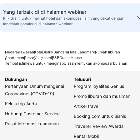
Yang terbaik di di halaman webinar
Klik di sini untuk melihat hotel dan akomodasi lain yang dekat dengan
landmark populer di di halaman webinar
Negara
Kawasan
Kota
Distrik
Bandara
Hotel
Landmark
Rumah liburan
Apartemen
Resor
Vila
Hostel
B&B
Guest House
Tempat istimewa untuk menginap
Ulasan
Temukan akomodasi bulanan
Dukungan
Telusuri
Pertanyaan Umum mengenai
Program loyalitas Genius
Coronavirus (COVID-19)
Promo liburan dan musiman
Kelola trip Anda
Artikel travel
Hubungi Customer Service
Booking.com untuk Bisnis
Pusat informasi keamanan
Traveller Review Awards
Rental Mobil