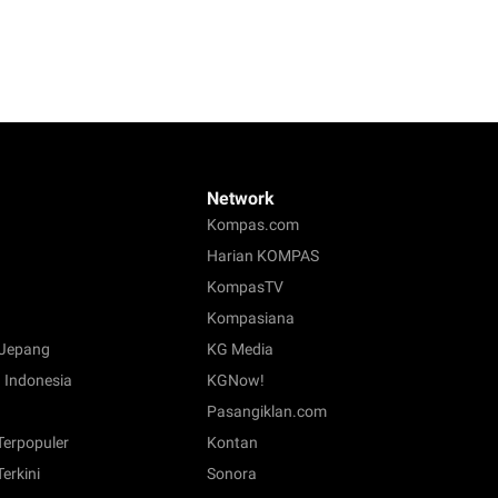
Network
Kompas.com
Harian KOMPAS
KompasTV
Kompasiana
Jepang
KG Media
 Indonesia
KGNow!
Pasangiklan.com
 Terpopuler
Kontan
Terkini
Sonora