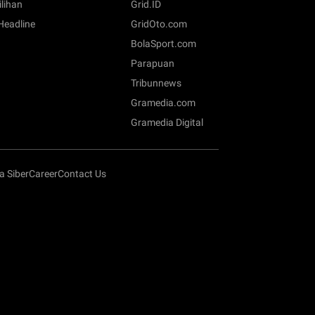
ilihan
Grid.ID
 Headline
GridOto.com
BolaSport.com
Parapuan
Tribunnews
Gramedia.com
Gramedia Digital
 Siber
Career
Contact Us