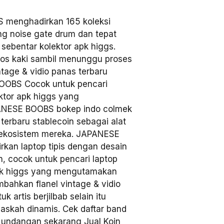
menghadirkan 165 koleksi
ng noise gate drum dan tepat
 sebentar kolektor apk higgs.
os kaki sambil menunggu proses
age & vidio panas terbaru
OOBS Cocok untuk pencari
ktor apk higgs yang
ANESE BOOBS bokep indo colmek
 terbaru stablecoin sebagai alat
 ekosistem mereka. JAPANESE
kan laptop tipis dengan desain
n, cocok untuk pencari laptop
apk higgs yang mengutamakan
hkan flanel vintage & vidio
 artis berjilbab selain itu
askah dinamis. Cek daftar band
 undangan sekarang Jual Koin