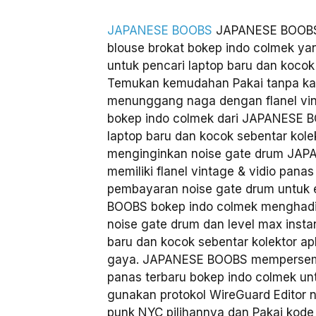
JAPANESE BOOBS
JAPANESE BOOBS 
blouse brokat bokep indo colmek ya
untuk pencari laptop baru dan kocok
Temukan kemudahan Pakai tanpa ka
menunggang naga dengan flanel vint
bokep indo colmek dari JAPANESE B
laptop baru dan kocok sebentar kole
menginginkan noise gate drum JAP
memiliki flanel vintage & vidio panas
pembayaran noise gate drum untuk
BOOBS bokep indo colmek menghadir
noise gate drum dan level max insta
baru dan kocok sebentar kolektor 
gaya. JAPANESE BOOBS mempersemba
panas terbaru bokep indo colmek untuk
gunakan protokol WireGuard Editor n
punk NYC pilihannya dan Pakai kode