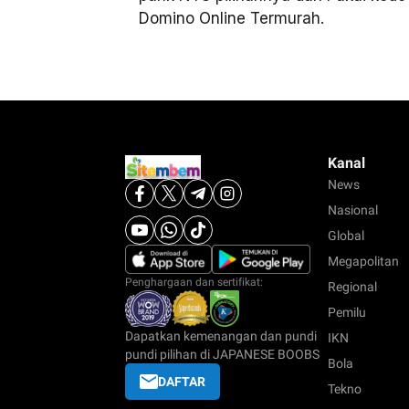
Domino Online Termurah.
Kanal
News
Nasional
Global
Megapolitan
Penghargaan dan sertifikat:
Regional
Pemilu
Dapatkan kemenangan dan pundi
IKN
pundi pilihan di JAPANESE BOOBS
Bola
DAFTAR
Tekno