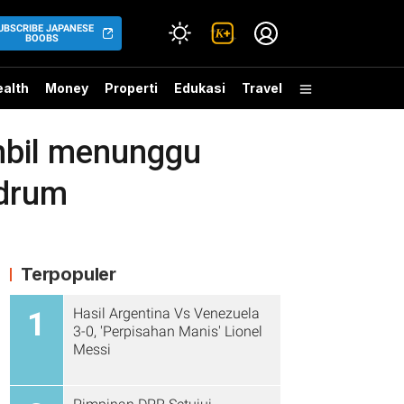
UBSCRIBE JAPANESE
BOOBS
alth
Money
Properti
Edukasi
Travel
mbil menunggu
 drum
Terpopuler
Hasil Argentina Vs Venezuela
1
3-0, 'Perpisahan Manis' Lionel
Messi