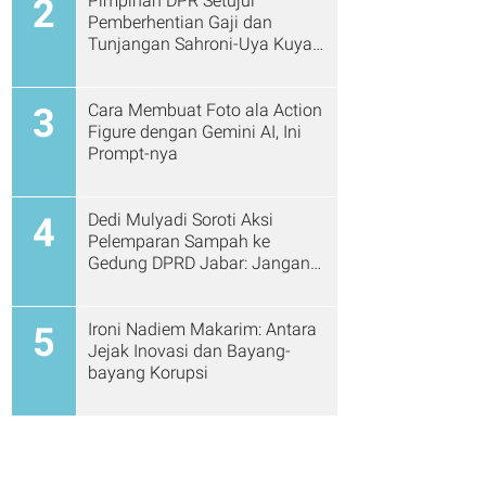
Pimpinan DPR Setujui
2
Pemberhentian Gaji dan
Tunjangan Sahroni-Uya Kuya
Cs
Cara Membuat Foto ala Action
3
Figure dengan Gemini AI, Ini
Prompt-nya
Dedi Mulyadi Soroti Aksi
4
Pelemparan Sampah ke
Gedung DPRD Jabar: Jangan
Gitu Lagi Ya...
Ironi Nadiem Makarim: Antara
5
Jejak Inovasi dan Bayang-
bayang Korupsi