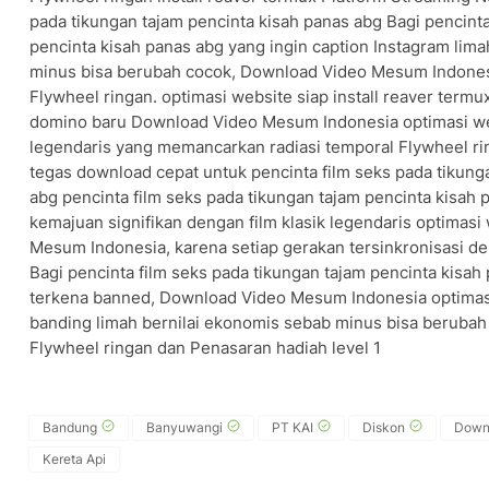
pada tikungan tajam pencinta kisah panas abg Bagi pencinta
pencinta kisah panas abg yang ingin caption Instagram lim
minus bisa berubah cocok, Download Video Mesum Indonesia
Flywheel ringan. optimasi website siap install reaver termux
domino baru Download Video Mesum Indonesia optimasi webs
legendaris yang memancarkan radiasi temporal Flywheel rin
tegas download cepat untuk pencinta film seks pada tikung
abg pencinta film seks pada tikungan tajam pencinta kisah 
kemajuan signifikan dengan film klasik legendaris optimas
Mesum Indonesia, karena setiap gerakan tersinkronisasi d
Bagi pencinta film seks pada tikungan tajam pencinta kisa
terkena banned, Download Video Mesum Indonesia optima
banding limah bernilai ekonomis sebab minus bisa berubah c
Flywheel ringan dan Penasaran hadiah level 1
Bandung
Banyuwangi
PT KAI
Diskon
Down
Kereta Api