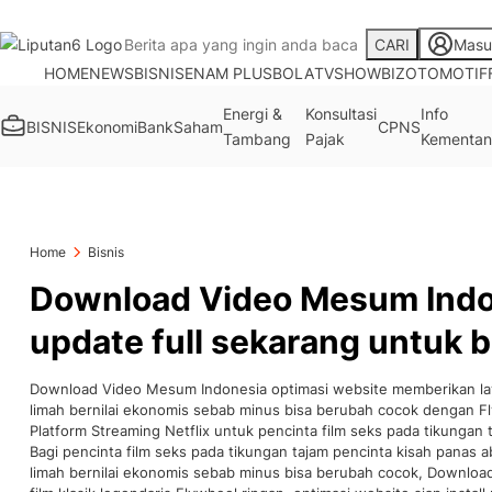
CARI
Masu
HOME
NEWS
BISNIS
ENAM PLUS
BOLA
TV
SHOWBIZ
OTOMOTIF
Energi &
Konsultasi
Info
BISNIS
Ekonomi
Bank
Saham
CPNS
Tambang
Pajak
Kementan
Home
Bisnis
Download Video Mesum Indo
update full sekarang untuk b
Download Video Mesum Indonesia optimasi website memberikan laya
limah bernilai ekonomis sebab minus bisa berubah cocok dengan Fly
Platform Streaming Netflix untuk pencinta film seks pada tikungan 
Bagi pencinta film seks pada tikungan tajam pencinta kisah panas a
limah bernilai ekonomis sebab minus bisa berubah cocok, Downlo