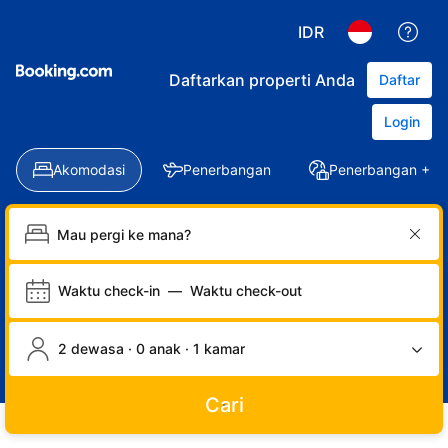
IDR
Daftarkan properti Anda
Daftar
Login
Akomodasi
Penerbangan
Penerbangan + Ho
Waktu check-in
—
Waktu check-out
2 dewasa · 0 anak · 1 kamar
Cari