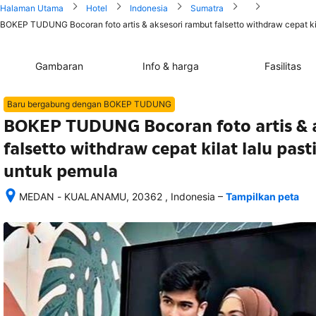
Halaman Utama
Hotel
Indonesia
Sumatra
BOKEP TUDUNG Bocoran foto artis & aksesori rambut falsetto withdraw cepat kila
Gambaran
Info & harga
Fasilitas
Baru bergabung dengan BOKEP TUDUNG
BOKEP TUDUNG Bocoran foto artis & 
falsetto withdraw cepat kilat lalu past
untuk pemula
–
MEDAN - KUALANAMU, 20362 , Indonesia
Tampilkan peta
Setelah 
memesan, 
semua 
rincian 
akomodasi 
termasuk 
nomor 
telepon 