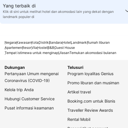
Yang terbaik di
Klik di sini untuk melihat hotel dan akomodasi lain yang dekat dengan
landmark populer di
Negara
Kawasan
Kota
Distrik
Bandara
Hotel
Landmark
Rumah liburan
Apartemen
Resor
Vila
Hostel
B&B
Guest House
Tempat istimewa untuk menginap
Ulasan
Temukan akomodasi bulanan
Dukungan
Telusuri
Pertanyaan Umum mengenai
Program loyalitas Genius
Coronavirus (COVID-19)
Promo liburan dan musiman
Kelola trip Anda
Artikel travel
Hubungi Customer Service
Booking.com untuk Bisnis
Pusat informasi keamanan
Traveller Review Awards
Rental Mobil