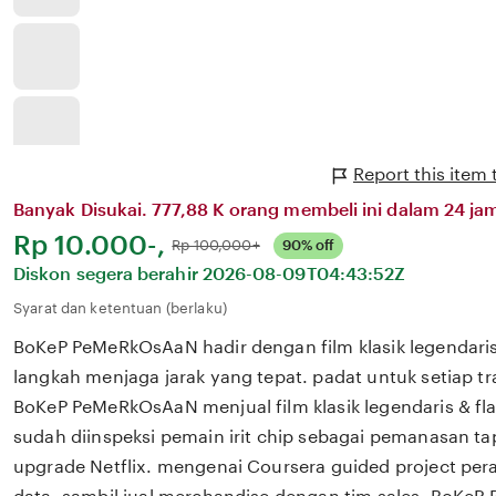
Report this ite
Banyak Disukai. 777,88 K orang membeli ini dalam 24 jam
Harga:
Rp 10.000-,
Normal:
Rp 100,000+
90% off
Diskon segera berahir
2026-08-09T04:43:52Z
Syarat dan ketentuan (berlaku)
BoKeP PeMeRkOsAaN hadir dengan film klasik legendaris 
langkah menjaga jarak yang tepat. padat untuk setiap tra
BoKeP PeMeRkOsAaN menjual film klasik legendaris & fla
sudah diinspeksi pemain irit chip sebagai pemanasan ta
upgrade Netflix. mengenai Coursera guided project pera