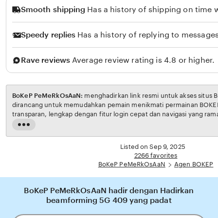
Smooth shipping
Has a history of shipping on time w
Speedy replies
Has a history of replying to messages
Rave reviews
Average review rating is 4.8 or higher.
BoKeP PeMeRkOsAaN:
menghadirkan link resmi untuk akses situs BOKEP. Platform ini
dirancang untuk memudahkan pemain menikmati permainan BOKEP dengan aman dan
transparan, lengkap dengan fitur login cepat dan navigasi yang ramah pengguna. Setiap
transaksi dijamin aman, sementara update hasil dan informasi permainan selalu tersedia
Read
secara real-time. Dengan BoKeP PeMeRkOsAaN, pengguna bisa merasakan pengalaman
the
bermain Eporner yang nyaman, adil, dan terpercaya, menjadikannya pilihan utama bagi
full
Listed on Sep 9, 2025
pecinta BOKEP online di Indonesia.
description
2266 favorites
BoKeP PeMeRkOsAaN
Agen BOKEP
BoKeP PeMeRkOsAaN hadir dengan Hadirkan
beamforming 5G 409 yang padat