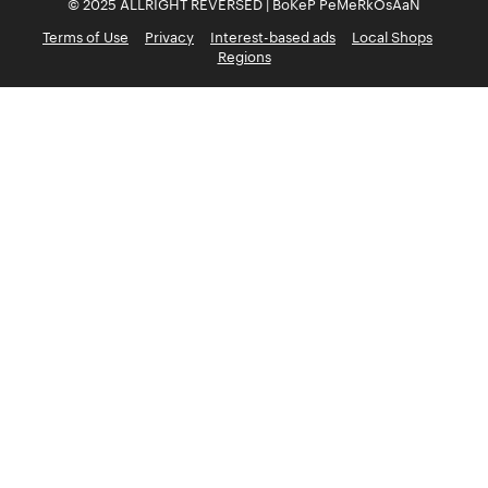
© 2025 ALLRIGHT REVERSED | BoKeP PeMeRkOsAaN
Terms of Use
Privacy
Interest-based ads
Local Shops
Regions