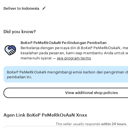
Deliver to Indonesia
Did you know?
BoKeP PeMeRkOsAaN Perlindungan Pembelian
Berbelanja dengan percaya diri di BoKeP PeMeRkOsAaN, meng
kesalahan pada pesanan, kami siap membantu Anda untuk 
memenuhi syarat —
see program terms
BoKeP PeMeRkOsAaN mengimbangi emisi karbon dari pengiriman 
pembelian ini.
View additional shop policies
Agen Link BoKeP PeMeRkOsAaN Xnxx
This seller usually responds
within 24 hours.