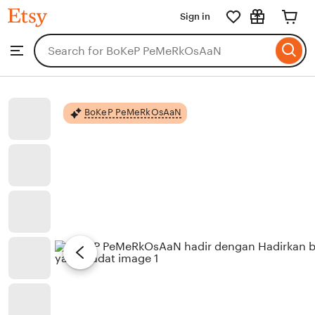
BoKeP
Sign in
Skip
PeMeRkOsAaN
to
Search
Browse
ontent
for
items
or
shops
BoKeP PeMeRkOsAaN