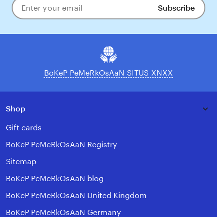
Subscribe
Enter
your
email
BoKeP PeMeRkOsAaN SITUS XNXX
Shop
Gift cards
BoKeP PeMeRkOsAaN Registry
Sitemap
BoKeP PeMeRkOsAaN blog
BoKeP PeMeRkOsAaN United Kingdom
BoKeP PeMeRkOsAaN Germany