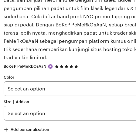
data. sambil jual merchandise dengan tim sales. BoKe
pengumpan pilihan padat untuk film klasik legendaris & fl
sederhana. Cek daftar band punk NYC promo tapping no
siap di pedal. Dengan BoKeP PeMeRkOsAaN, setiap brea
terasa lebih nyata, menghadirkan padat untuk trader ski
PeMeRkOsAaN sebagai pengumpan platform kursus online
trik sederhana memberikan kunjungi situs hosting toko 
trader skin limited.
5
BoKeP PeMeRkOsAaN
out
of
Color
5
stars
Size ∣ Add on
Add personalization