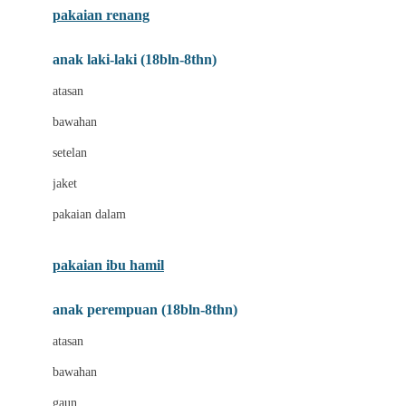
pakaian renang
Bumkins
anak laki-laki (18bln-8thn)
C
atasan
Cetaphil
bawahan
Chicco
setelan
Childlife
jaket
Clevamama
pakaian dalam
Cocolatte
Cottonseeds
pakaian ibu hamil
Cozy N Safe
anak perempuan (18bln-8thn)
Crane
atasan
Cybex
bawahan
D
gaun