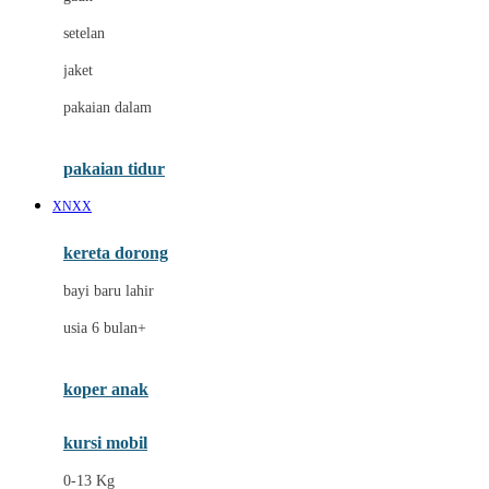
Dae Organics
setelan
Docare
jaket
Doona
pakaian dalam
Down To Earth
Drew
pakaian tidur
Dr. Brown's
XNXX
E
kereta dorong
ELC
bayi baru lahir
Ergobaby
usia 6 bulan+
Expert Care
koper anak
Ezyroller
kursi mobil
F
0-13 Kg