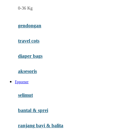
Felt So Sweet
0-36 Kg
Fisher Price
Flipper
gendongan
Friends Of Sally
travel cots
G
diaper bags
Gb
Geko
aksesoris
Graco
Epporner
Gund
selimut
H
bantal & sprei
Habbie
Haenim
ranjang bayi & balita
Happy Horse