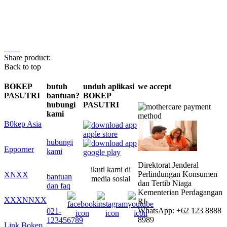
Share product:
Back to top
BOKEP
butuh
unduh aplikasi
we accept
PASUTRI
bantuan?
BOKEP
hubungi
PASUTRI
kami
B0kep Asia
hubungi
Epporner
kami
Direktorat Jenderal
ikuti kami di
Perlindungan Konsumen
XNXX
bantuan
media sosial
dan Tertib Niaga
dan faq
Kementerian Perdagangan
XXXNNXX
RI
WhatsApp: +62 123 8888
021-
8989
123456789
Link Bokep