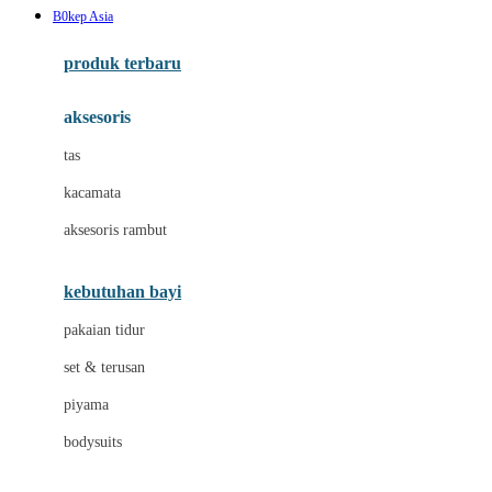
B0kep Asia
Azetabio
produk terbaru
B
aksesoris
Baabaasheepz
tas
Babiators
kacamata
Baby Dove
aksesoris rambut
Baby Jogger
Baby Rovega
kebutuhan bayi
Babybee
pakaian tidur
Banana Boat
set & terusan
Banz
piyama
Barbie
bodysuits
Beaba