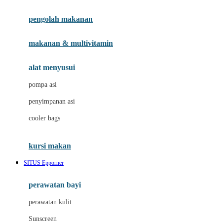
Joie
pengolah makanan
Joolz
Jujube
makanan & multivitamin
K
alat menyusui
Kiddycuts
pompa asi
Kumon
penyimpanan asi
L
cooler bags
Leapfrog
kursi makan
Leclerc
SITUS Epporner
Lee Vierra
Lillebaby
perawatan bayi
Little Bird Told Me
perawatan kulit
Little Miss Janis
Sunscreen