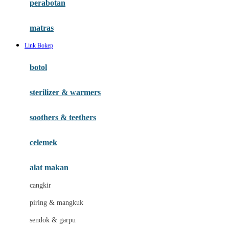
perabotan
Happy Tummy
Hauck
matras
Havaianas
Link Bokep
Hegen
botol
Hot Wheels
sterilizer & warmers
Hybrid
soothers & teethers
I
Inlacta DHA
celemek
Interlac
alat makan
Ivenet
cangkir
J
piring & mangkuk
Jack N Jill
sendok & garpu