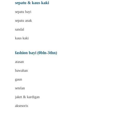
Beauty Barn
sepatu & kaus kaki
Bio Oil
sepatu bayi
Biolane
sepatu anak
Bite Fighters
sandal
Bizzi Growin
kaus kaki
Blackmores
fashion bayi (0bln-3thn)
Blooming Marvellous
atasan
Bonnels
bawahan
Bravado
gaun
Bruder
setelan
Brush Baby
jaket & kardigan
Buds Organics
aksesoris
Bugaboo
Buggygear