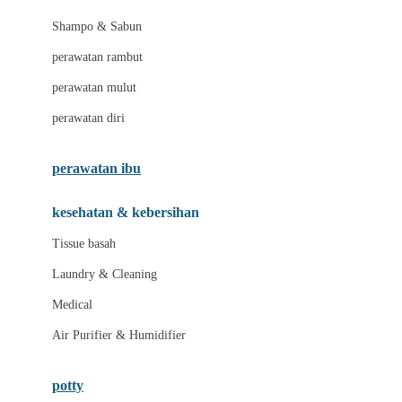
London Taxi
Shampo & Sabun
Love To Dream
perawatan rambut
perawatan mulut
M
perawatan diri
Magformers
Mama's Choice
perawatan ibu
Mamas&Papas
kesehatan & kebersihan
Mamaway
Tissue basah
Maxi Cosi
Laundry & Cleaning
Megabloks
Medical
Micro
Air Purifier & Humidifier
MiDeer
Mimi & Lula
potty
Mini Monkey