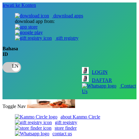
lewati ke Konten
download apps
download app from:
gift registry
Bahasa
ID
LOGIN
DAFTAR
Contact
Us
Toggle Nav
about Kanmo Circle
gift registry
store finder
contact us