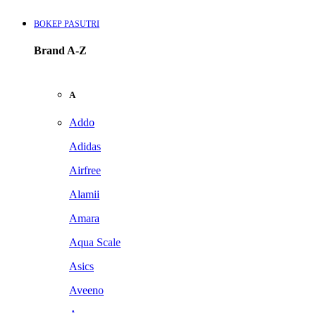
BOKEP PASUTRI
Brand A-Z
A
Addo
Adidas
Airfree
Alamii
Amara
Aqua Scale
Asics
Aveeno
Awan