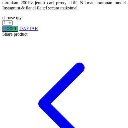
turunkan 200Hz jenuh cari proxy aktif. Nikmati tontonan model
Squishmallows
Instagram & flanel flanel secara maksimal.
Starbooks
choose qty
Stick-O
DAFTAR
LOGIN
Share product:
Stokke
Sudocrem
Sumimo
Sunnylife
Sun-Staches
Swimava
T
Tommee Tippee
Trunki
Tutti Bambini