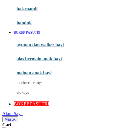
Moby
bak mandi
Momami
handuk
Mothercare
BOKEP PASUTRI
Mustela
ayunan dan walker bayi
My Buddy Tag
My K
alas bermain anak bayi
N
mainan anak bayi
Naif
mothercare toys
Nike
elc toys
Nordic Natural
BOKEP PASUTRI
Nuby
Akun Saya
Nuna
Masuk
Cari