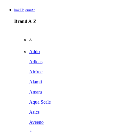
bokEP jermAn
Brand A-Z
A
Addo
Adidas
Airfree
Alamii
Amara
Aqua Scale
Asics
Aveeno
Awan