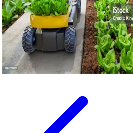
Twistshake
TY Toys
U
V
Veja
Vitaflow
Vtech
W
Waterland
Wellness
X