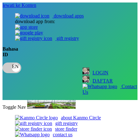
lewati ke Konten
download apps
download app from:
gift registry
Bahasa
ID
LOGIN
DAFTAR
Contact
Us
Toggle Nav
about Kanmo Circle
gift registry
store finder
contact us