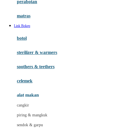
perabotan
Happy Tummy
Hauck
matras
Havaianas
Link Bokep
Hegen
botol
Hot Wheels
sterilizer & warmers
Hybrid
soothers & teethers
I
Inlacta DHA
celemek
Interlac
alat makan
Ivenet
cangkir
J
piring & mangkuk
Jack N Jill
sendok & garpu