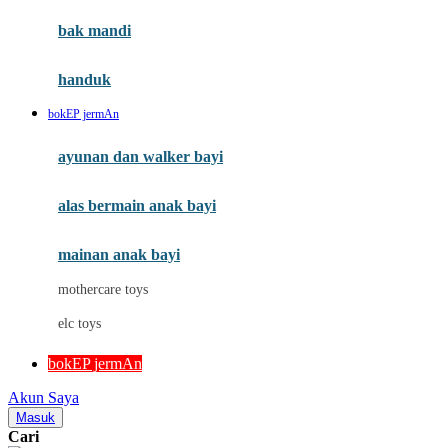
Moby
bak mandi
Momami
handuk
Mothercare
bokEP jermAn
Mustela
ayunan dan walker bayi
My Buddy Tag
My K
alas bermain anak bayi
N
mainan anak bayi
Naif
mothercare toys
Nike
elc toys
Nordic Natural
bokEP jermAn
Nuby
Akun Saya
Nuna
Masuk
Cari