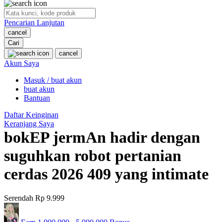
O
Pencarian Lanjutan
Oh Ma Grain
cancel
Okiedog
Cari
cancel
P
Akun Saya
Masuk / buat akun
Peachy
buat akun
Phil & Ted's
Bantuan
Philips Avent
Daftar Keinginan
Keranjang Saya
Pigeon
bokEP jermAn hadir dengan
Playgro
suguhkan robot pertanian
Poled Global
cerdas 2026 409 yang intimate
Ponycycle
Serendah
Rp 9.999
Puma
Pureats