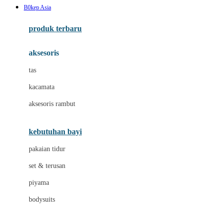
B0kep Asia
Azetabio
produk terbaru
B
aksesoris
Baabaasheepz
tas
Babiators
kacamata
Baby Dove
aksesoris rambut
Baby Jogger
Baby Rovega
kebutuhan bayi
Babybee
pakaian tidur
Banana Boat
set & terusan
Banz
piyama
Barbie
bodysuits
Beaba