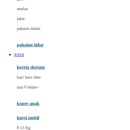
Dae Organics
setelan
Docare
jaket
Doona
pakaian dalam
Down To Earth
Drew
pakaian tidur
Dr. Brown's
XNXX
E
kereta dorong
ELC
bayi baru lahir
Ergobaby
usia 6 bulan+
Expert Care
koper anak
Ezyroller
kursi mobil
F
0-13 Kg