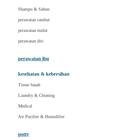
London Taxi
Shampo & Sabun
Love To Dream
perawatan rambut
perawatan mulut
M
perawatan diri
Magformers
Mama's Choice
perawatan ibu
Mamas&Papas
kesehatan & kebersihan
Mamaway
Tissue basah
Maxi Cosi
Laundry & Cleaning
Megabloks
Medical
Micro
Air Purifier & Humidifier
MiDeer
Mimi & Lula
potty
Mini Monkey