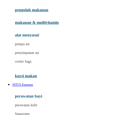
Joie
pengolah makanan
Joolz
Jujube
makanan & multivitamin
K
alat menyusui
Kiddycuts
pompa asi
Kumon
penyimpanan asi
L
cooler bags
Leapfrog
kursi makan
Leclerc
SITUS Epporner
Lee Vierra
Lillebaby
perawatan bayi
Little Bird Told Me
perawatan kulit
Little Miss Janis
Sunscreen