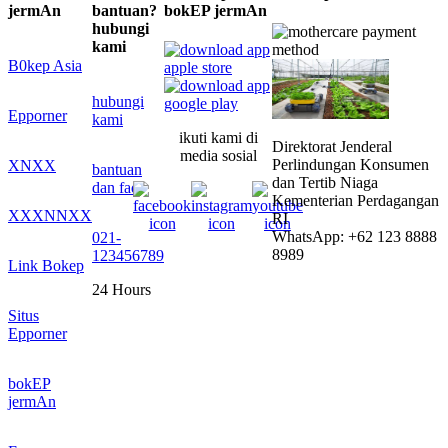
jermAn
bantuan?
bokEP jermAn
hubungi
kami
B0kep Asia
hubungi
Epporner
kami
ikuti kami di
Direktorat Jenderal
media sosial
Perlindungan Konsumen
XNXX
bantuan
dan Tertib Niaga
dan faq
Kementerian Perdagangan
XXXNNXX
RI
WhatsApp: +62 123 8888
021-
8989
123456789
Link Bokep
24 Hours
Situs
Epporner
bokEP
jermAn