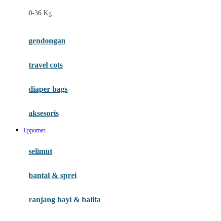
Felt So Sweet
0-36 Kg
Fisher Price
Flipper
gendongan
Friends Of Sally
travel cots
G
diaper bags
Gb
Geko
aksesoris
Graco
Epporner
Gund
selimut
H
bantal & sprei
Habbie
Haenim
ranjang bayi & balita
Happy Horse