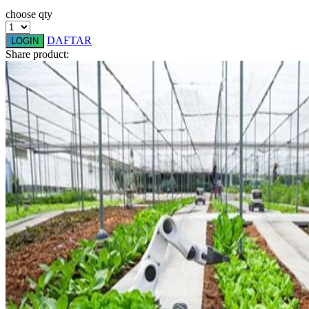
Squishmallows
choose qty
Starbooks
DAFTAR
LOGIN
Share product:
Stick-O
Stokke
Sudocrem
Sumimo
Sunnylife
Sun-Staches
Swimava
T
Tommee Tippee
Trunki
Tutti Bambini