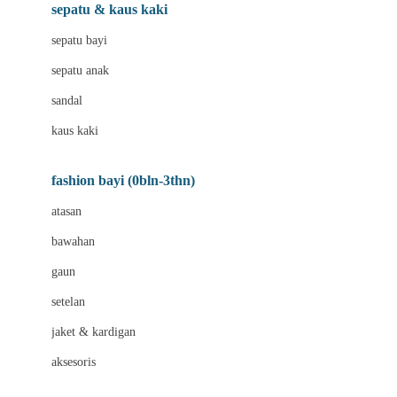
Beauty Barn
sepatu & kaus kaki
Bio Oil
sepatu bayi
Biolane
sepatu anak
Bite Fighters
sandal
Bizzi Growin
kaus kaki
Blackmores
fashion bayi (0bln-3thn)
Blooming Marvellous
atasan
Bonnels
bawahan
Bravado
gaun
Bruder
setelan
Brush Baby
jaket & kardigan
Buds Organics
aksesoris
Bugaboo
Buggygear