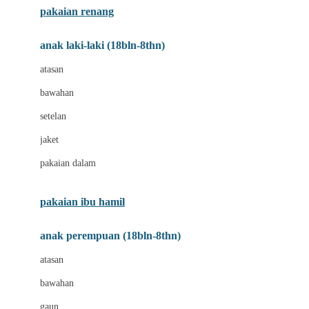
pakaian renang
Bumkins
anak laki-laki (18bln-8thn)
C
atasan
Cetaphil
bawahan
Chicco
setelan
Childlife
jaket
Clevamama
pakaian dalam
Cocolatte
Cottonseeds
pakaian ibu hamil
Cozy N Safe
anak perempuan (18bln-8thn)
Crane
atasan
Cybex
bawahan
D
gaun