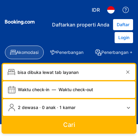
IDR
Daftarkan properti Anda
Daftar
Login
Akomodasi
Penerbangan
Penerbangan + Ho
Waktu check-in
—
Waktu check-out
2 dewasa · 0 anak · 1 kamar
Cari