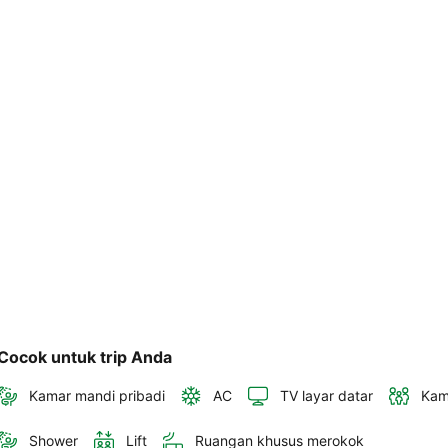
akan 
disertakan 
dalam 
konfirmasi 
pemesanan 
dan 
akun 
Anda.
Cocok untuk trip Anda
Kamar mandi pribadi
AC
TV layar datar
Kam
Shower
Lift
Ruangan khusus merokok