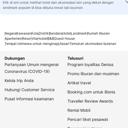
Klik di sini untuk melihat hotel dan akomodasi lain yang dekat dengan
landmark populer di bisa dibuka lewat tab layanan
Negara
Kawasan
Kota
Distrik
Bandara
Hotel
Landmark
Rumah liburan
Apartemen
Resor
Vila
Hostel
B&B
Guest House
Tempat istimewa untuk menginap
Ulasan
Temukan akomodasi bulanan
Dukungan
Telusuri
Pertanyaan Umum mengenai
Program loyalitas Genius
Coronavirus (COVID-19)
Promo liburan dan musiman
Kelola trip Anda
Artikel travel
Hubungi Customer Service
Booking.com untuk Bisnis
Pusat informasi keamanan
Traveller Review Awards
Rental Mobil
Pencari tiket pesawat