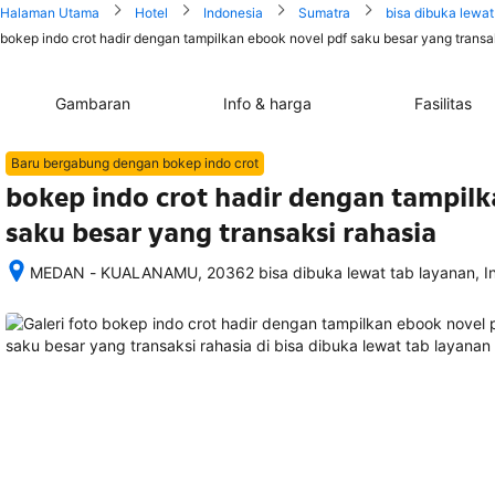
Halaman Utama
Hotel
Indonesia
Sumatra
bisa dibuka lewat
bokep indo crot hadir dengan tampilkan ebook novel pdf saku besar yang transak
Gambaran
Info & harga
Fasilitas
Baru bergabung dengan bokep indo crot
bokep indo crot hadir dengan tampilk
saku besar yang transaksi rahasia
MEDAN - KUALANAMU, 20362 bisa dibuka lewat tab layanan, I
Setelah 
memesan, 
semua 
rincian 
akomodasi 
termasuk 
nomor 
telepon 
dan 
alamat 