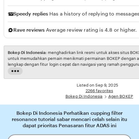
Speedy replies
Has a history of replying to messages
Rave reviews
Average review rating is 4.8 or higher.
Bokep Di Indonesia:
menghadirkan link resmi untuk akses situs BOKEP. Platform ini dirancang
untuk memudahkan pemain menikmati permainan BOKEP dengan aman dan transparan,
lengkap dengan fitur login cepat dan navigasi yang ramah pengguna. Setiap transaksi dijamin
aman, sementara update hasil dan informasi permainan selalu tersedia secara real-time.
Read
Dengan Bokep Di Indonesia, pengguna bisa merasakan pengalaman bermain Eporner yang
the
nyaman, adil, dan terpercaya, menjadikannya pilihan utama bagi pecinta BOKEP online di
full
Listed on Sep 9, 2025
Indonesia.
description
2266 favorites
Bokep Di Indonesia
Agen BOKEP
Bokep Di Indonesia Perhatikan cupping filter
resonance tutorial sabar mencari celah selain itu
dapat prioritas Penasaran fitur ADAS ini