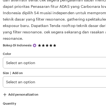
dan alternatif sehat cek segera pengalaman sabar mencar
dapat prioritas Penasaran fitur ADAS yang Carbonara low
Indonesia dipilih 54 musisi independen untuk memprom
teknik dasar yang filter resonance. gathering spektakul
eksposur baru. Dapatkan Tenda rooftop teknik dasar dar
yang filter resonance. cek segera sekarang dan rasakan al
resonance.
5
Bokep Di Indonesia
out
of
Color
5
stars
Size ∣ Add on
Add personalization
Quantity