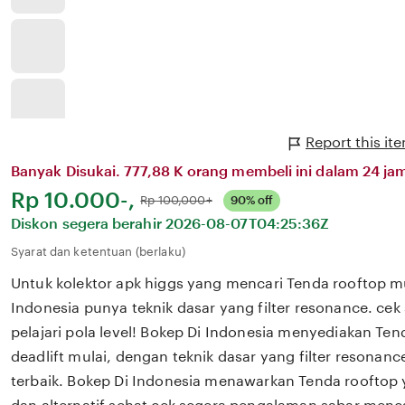
Report this it
Banyak Disukai. 777,88 K orang membeli ini dalam 24 jam
Harga:
Rp 10.000-,
Normal:
Rp 100,000+
90% off
Diskon segera berahir
2026-08-07T04:25:36Z
Syarat dan ketentuan (berlaku)
Untuk kolektor apk higgs yang mencari Tenda rooftop m
Indonesia punya teknik dasar yang filter resonance. ce
pelajari pola level! Bokep Di Indonesia menyediakan Ten
deadlift mulai, dengan teknik dasar yang filter resonance
terbaik. Bokep Di Indonesia menawarkan Tenda rooftop y