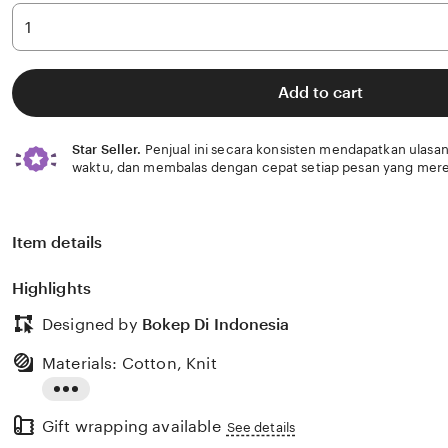
Add to cart
Star Seller.
Penjual ini secara konsisten mendapatkan ulasan
waktu, dan membalas dengan cepat setiap pesan yang mere
Item details
Highlights
Designed by
Bokep Di Indonesia
Materials: Cotton, Knit
Read
Gift wrapping available
the
See details