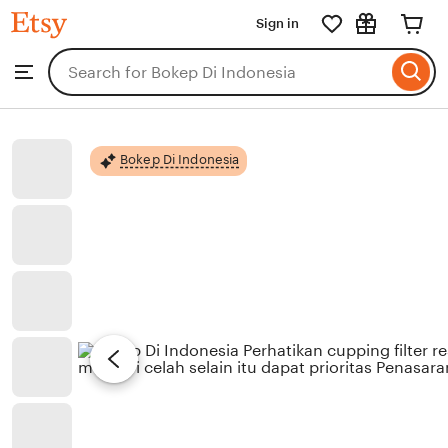
Bokep
Sign in
Skip
Di
Indonesia
to
Search
Browse
ontent
for
items
or
shops
Bokep Di Indonesia