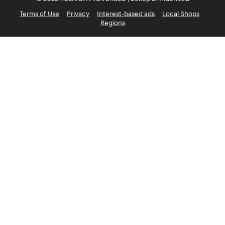
Terms of Use
Privacy
Interest-based ads
Local Shops
Regions