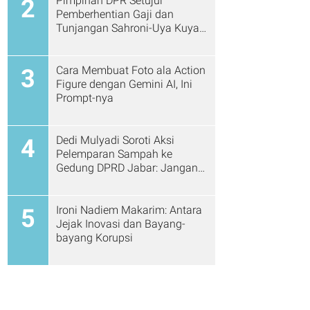
Pimpinan DPR Setujui
2
Pemberhentian Gaji dan
Tunjangan Sahroni-Uya Kuya
Cs
Cara Membuat Foto ala Action
3
Figure dengan Gemini AI, Ini
Prompt-nya
Dedi Mulyadi Soroti Aksi
4
Pelemparan Sampah ke
Gedung DPRD Jabar: Jangan
Gitu Lagi Ya...
Ironi Nadiem Makarim: Antara
5
Jejak Inovasi dan Bayang-
bayang Korupsi