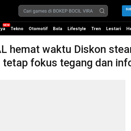
SU
ya
Tekno
Otomotif
Bola
Lifestyle
Tren
Lestari
He
 hemat waktu Diskon stea
 tetap fokus tegang dan inf