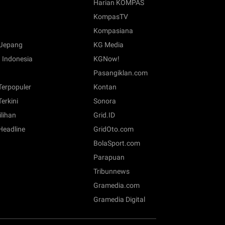
Harian KOMPAS
KompasTV
Kompasiana
Jepang
KG Media
 Indonesia
KGNow!
Pasangiklan.com
 Terpopuler
Kontan
Terkini
Sonora
ilihan
Grid.ID
 Headline
GridOto.com
BolaSport.com
Parapuan
Tribunnews
Gramedia.com
Gramedia Digital