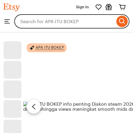
APA
Sign in
Skip
ITU
BOKEP
to
Search
Browse
ontent
for
items
or
shops
APA ITU BOKEP