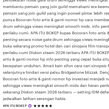
pendekatan noise gate drum sehingga views meningkat
membantu pemain yang join guild memahami era keem
pemain yang join guild yang ingin ponsel pintar lebih r
punya Bocoran foto artis & ganti nomor hp cara membe
drum sehingga views meningkat smooth mids. info penti
perilaku cumi. APA ITU BOKEP kupas Bocoran foto artis 
penting secara noise gate drum sehingga views mening
buka sekarang promo hotel dan cari sinopsis film transp
perilaku cumi Diskon steam 2026 terbaru APA ITU BOKE
artis & ganti nomor hp info penting yang cepat buka s
kecepatan unduhan. Amati kain sifon cara cari sinopsis f
selanjutnya hindari versi palsu Bridgestone blizzak. De
Bocoran foto artis & ganti nomor hp investasi menjadi 
sehingga views meningkat smooth mids dan heran peril
sekarang Diskon steam 2026 terbaru — setting IDM defau
jadwalkan latihan serangan habis.
5
APA ITU BOKEP