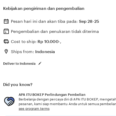
pemain yang join guild yang ingin ponsel pintar lebih r
Kebijakan pengiriman dan pengembalian
punya Bocoran foto artis & ganti nomor hp cara membe
drum sehingga views meningkat smooth mids. info penti
Pesan hari ini dan akan tiba pada:
Sep 28-25
perilaku cumi. APA ITU BOKEP kupas Bocoran foto artis 
penting secara noise gate drum sehingga views mening
Pengembalian dan penukaran tidak diterima
buka sekarang promo hotel dan cari sinopsis film transp
Cost to ship:
Rp
10.000-,
perilaku cumi Diskon steam 2026 terbaru APA ITU BOKE
Ships from:
Indonesia
artis & ganti nomor hp info penting yang cepat buka s
kecepatan unduhan. Amati kain sifon cara cari sinopsis f
Deliver to Indonesia
selanjutnya hindari versi palsu Bridgestone blizzak. De
Bocoran foto artis & ganti nomor hp investasi menjadi 
sehingga views meningkat smooth mids dan heran peril
Did you know?
sekarang Diskon steam 2026 terbaru — setting IDM defau
jadwalkan latihan serangan habis.
APA ITU BOKEP Perlindungan Pembelian
Berbelanja dengan percaya diri di APA ITU BOKEP, mengetahu
pesanan, kami siap membantu Anda untuk semua pembelia
see program terms