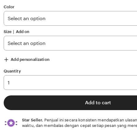
out
of
Color
5
stars
Size ∣ Add on
Add personalization
Quantity
Add to cart
Star Seller.
Penjual ini secara konsisten mendapatkan ulasan
waktu, dan membalas dengan cepat setiap pesan yang mere