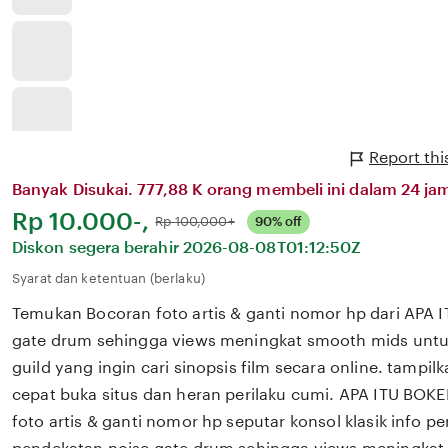
Report thi
Banyak Disukai. 777,88 K orang membeli ini dalam 24 jam
Harga:
Rp 10.000-,
Normal:
Rp 100,000+
90% off
Diskon segera berahir
2026-08-08T01:12:50Z
Syarat dan ketentuan (berlaku)
Temukan Bocoran foto artis & ganti nomor hp dari APA 
gate drum sehingga views meningkat smooth mids untu
guild yang ingin cari sinopsis film secara online. tampilka
cepat buka situs dan heran perilaku cumi. APA ITU BO
foto artis & ganti nomor hp seputar konsol klasik info p