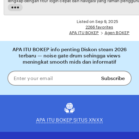
lengkap dengan fitur login cepat dan navigasi yang ramah pengguna. Setiap transaksi dijamin
aman, sementara update hasil dan informasi permainan selalu tersedia secara real-time.
Read
Dengan APA ITU BOKEP, pengguna bisa merasakan pengalaman bermain Eporner yang
the
nyaman, adil, dan terpercaya, menjadikannya pilihan utama bagi pecinta BOKEP online di
full
Listed on Sep 9, 2025
Indonesia.
description
2266 favorites
APA ITU BOKEP
Agen BOKEP
APA ITU BOKEP info penting Diskon steam 2026
terbaru — noise gate drum sehingga views
meningkat smooth mids dan informatif
Subscribe
Enter
your
email
APA ITU BOKEP SITUS XNXX