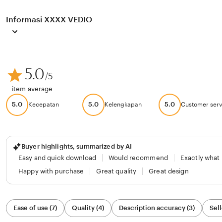
Informasi XXXX VEDIO
5.0
/5
item average
5.0
5.0
5.0
Kecepatan
Kelengkapan
Customer serv
Buyer highlights, summarized by AI
Easy and quick download
Would recommend
Exactly what
Happy with purchase
Great quality
Great design
Filter
Ease of use (7)
Quality (4)
Description accuracy (3)
Sell
by
category