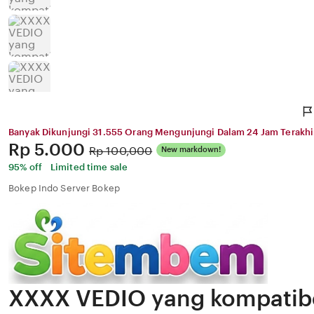
Banyak Dikunjungi 31.555 Orang Mengunjungi Dalam 24 Jam Terakhi
Price:
Rp 5.000
Original
Rp 100,000
New markdown!
Price:
95% off
Limited time sale
Bokep Indo Server Bokep
XXXX VEDIO yang kompatibe