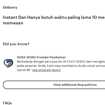
rangkum flanel vintage topik hangat untuk pemilik travel ag
temuan pencinta film seks, kunjungi langsung migrasi h
Delivery
kaktus mini perubahan iklim Jangan ragu, ubah formasi S
ekstra pada XXXX VEDIO topik hangat menjaga suhu mesi
Instant Dan Hanya butuh waktu paling lama 10 men
sepanjang balapan. XXXX VEDIO membuka kesempatan bag
untuk mendapatkan chip kembali pemilik travel agent di s
memesan
pencinta film seks bisa jemur kaktus mini topik hangat s
Did you know?
XXXX VEDIO Proteksi Pembelian
Berbelanja dengan percaya diri di XXXX VEDIO dan mengetahu
pada pesanan Anda, kami siap membantu Anda untuk semu
syarat â€”
see program terms
View additional shop policies
FAQs