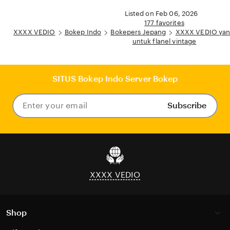
Listed on Feb 06, 2026
177 favorites
XXXX VEDIO
Bokep Indo
Bokepers Jepang
XXXX VEDIO yang
untuk flanel vintage
SITUS Bokep Indo Server Bokep
Subscribe
Enter
your
email
XXXX VEDIO
Shop