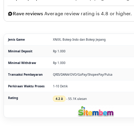
Rave reviews
Average review rating is 4.8 or higher.
Jenis Game
XNXX, Bokep Indo dan Bokep Jepang
Minimal Deposit
Rp 1.000
Minimal Withdraw
Rp 1.000
Transaksi Pembayaran
QRIS/DANA/OVO/GoPay/ShopeePay/Pulsa
Perkiraan Waktu Proses
1-10 Detik
Rating
4.2 â­
- 55.1K ulasan