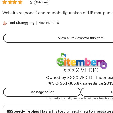
5
5
This item
out
of
Website responsif dan mudah digunakan di HP maupun 
5
stars
Leni Sitanggang
Nov 14, 2026
View all reviews for this item
XXXX VEDIO
Owned by XXXX VEDIO
|
Indones
5.0
(55.1k)
65.8k sales
Since 201
Message seller
F
This seller usually responds
within a few hours
Speedy replies
Has a history of replying to messages