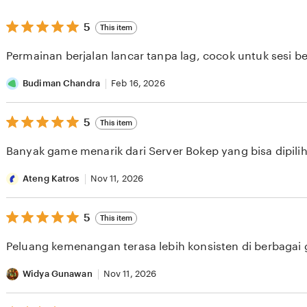
5
5
This item
out
of
Permainan berjalan lancar tanpa lag, cocok untuk sesi b
5
stars
Budiman Chandra
Feb 16, 2026
5
5
This item
out
of
Banyak game menarik dari Server Bokep yang bisa dipilih 
5
stars
Ateng Katros
Nov 11, 2026
5
5
This item
out
of
Peluang kemenangan terasa lebih konsisten di berbagai
5
stars
Widya Gunawan
Nov 11, 2026