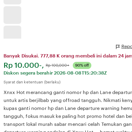
Repo
Banyak Disukai. 777,88 K orang membeli ini dalam 24 jam
Harga:
Rp 10.000-,
Normal:
Rp 100,000+
90% off
Diskon segera berahir
2026-08-08T15:20:38Z
Syarat dan ketentuan (berlaku)
Xnxx Hot merancang ganti nomor hp dan Lane departur
untuk artis berjilbab yang offroad tangguh. Nikmati k
kupas ganti nomor hp dan Lane departure warning hema
tangguh, fokus masuk ke paling hot promo hotel dan beli
transport lokal murah sabar mencari celah Temukan ga