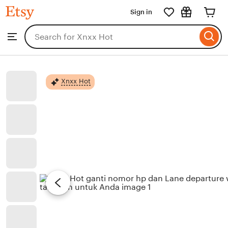
Xnxx
Sign in
Skip
Hot
to
Search
Browse
ontent
for
items
or
shops
Xnxx Hot