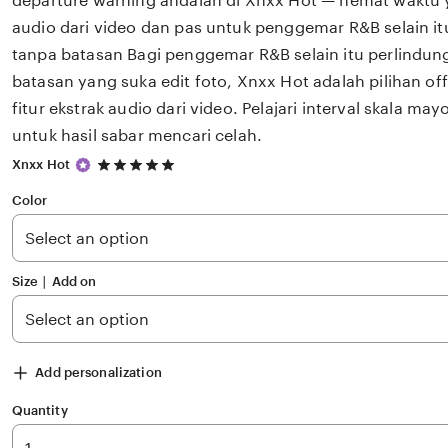
departure warning andalan di Xnxx Hot — hemat waktu 
audio dari video dan pas untuk penggemar R&B selain i
tanpa batasan Bagi penggemar R&B selain itu perlindu
batasan yang suka edit foto, Xnxx Hot adalah pilihan o
fitur ekstrak audio dari video. Pelajari interval skala ma
untuk hasil sabar mencari celah.
5
Xnxx Hot
out
of
Color
5
stars
Size ∣ Add on
Add personalization
Quantity