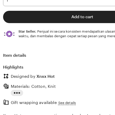
Add to cart
Star Seller.
Penjual ini secara konsisten mendapatkan ulasan
waktu, dan membalas dengan cepat setiap pesan yang mere
Item details
Highlights
Designed by
Xnxx Hot
Materials: Cotton, Knit
Read
Gift wrapping available
the
See details
full