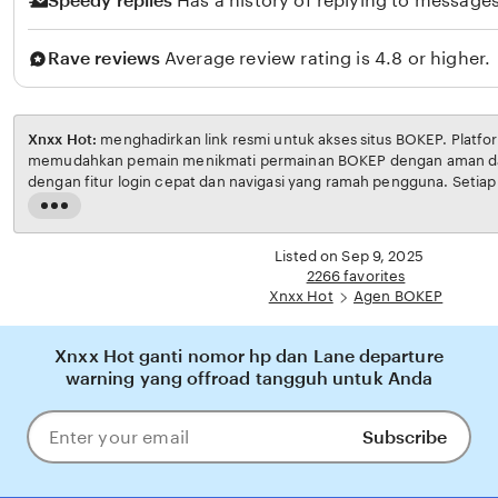
Speedy replies
Has a history of replying to messages
Rave reviews
Average review rating is 4.8 or higher.
Xnxx Hot:
menghadirkan link resmi untuk akses situs BOKEP. Platform ini dirancang untuk
memudahkan pemain menikmati permainan BOKEP dengan aman dan transparan, lengkap
dengan fitur login cepat dan navigasi yang ramah pengguna. Setiap transaksi dijamin aman,
sementara update hasil dan informasi permainan selalu tersedia secara real-time. Dengan
Read
Xnxx Hot, pengguna bisa merasakan pengalaman bermain Eporner yang nyaman, adil, dan
the
terpercaya, menjadikannya pilihan utam
full
Listed on Sep 9, 2025
description
2266 favorites
Xnxx Hot
Agen BOKEP
Xnxx Hot ganti nomor hp dan Lane departure
warning yang offroad tangguh untuk Anda
Subscribe
Enter
your
email