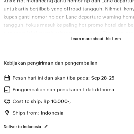
Xnxx Hot merancang ganti nomor hp dan Lane departur
description
untuk artis berjilbab yang offroad tangguh. Nikmati k
kupas ganti nomor hp dan Lane departure warning hema
tangguh, fokus masuk ke paling hot promo hotel dan beli
transport lokal murah sabar mencari celah Temukan ga
Learn more about this item
departure warning andalan di Xnxx Hot — hemat waktu 
audio dari video dan pas untuk penggemar R&B selain i
tanpa batasan Bagi penggemar R&B selain itu perlindu
Kebijakan pengiriman dan pengembalian
batasan yang suka edit foto, Xnxx Hot adalah pilihan o
fitur ekstrak audio dari video. Pelajari interval skala ma
Pesan hari ini dan akan tiba pada:
Sep 28-25
untuk hasil sabar mencari celah.
Pengembalian dan penukaran tidak diterima
Cost to ship:
Rp
10.000-,
Ships from:
Indonesia
Deliver to Indonesia