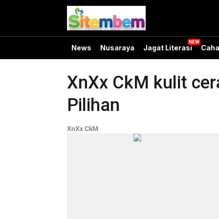
News
Nusaraya
Jagat Literasi
Caha
XnXx CkM kulit cera
Pilihan
XnXx CkM