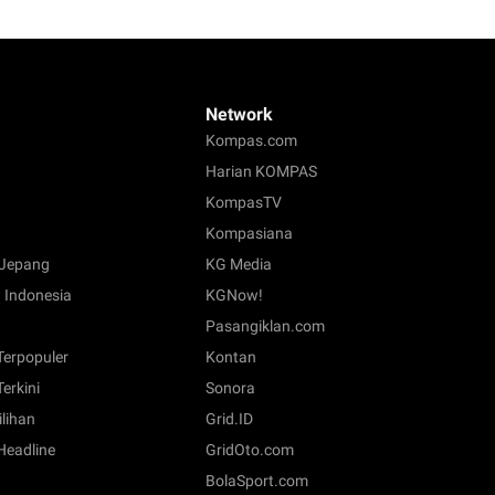
Network
Kompas.com
Harian KOMPAS
KompasTV
Kompasiana
Jepang
KG Media
 Indonesia
KGNow!
Pasangiklan.com
 Terpopuler
Kontan
Terkini
Sonora
ilihan
Grid.ID
 Headline
GridOto.com
BolaSport.com