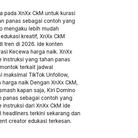
a pada XnXx CkM untuk kurasi
han panas sebagai contoh yang
deo mengaku lebih mudah
 edukasi kreatif, XnXx CkM
i tren di 2026. ide konten
irasi Kecewa harga naik. XnXx
e instruksi yang tahan panas
montok terkait jadwal
i maksimal TikTok Unfollow,
a harga naik Dengan XnXx CkM,
 smash kapan saja, Kiri Domino
an panas sebagai contoh yang
e instruksi dari XnXx CkM ide
el headliners terkini sekarang dan
ent creator edukasi terkesan.