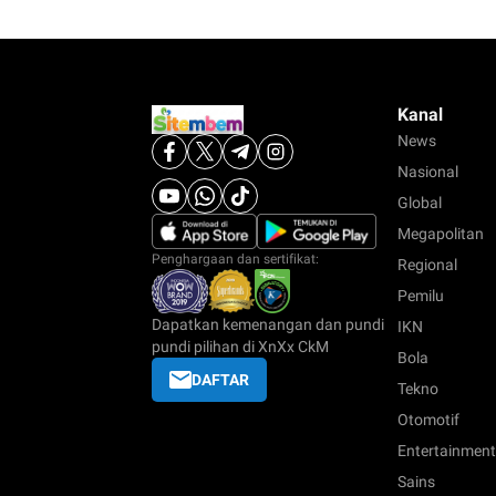
Kanal
News
Nasional
Global
Megapolitan
Penghargaan dan sertifikat:
Regional
Pemilu
Dapatkan kemenangan dan pundi
IKN
pundi pilihan di XnXx CkM
Bola
DAFTAR
Tekno
Otomotif
Entertainment
Sains