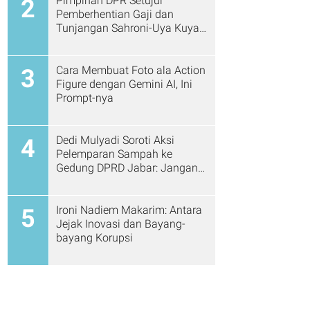
Pimpinan DPR Setujui
2
Pemberhentian Gaji dan
Tunjangan Sahroni-Uya Kuya
Cs
Cara Membuat Foto ala Action
3
Figure dengan Gemini AI, Ini
Prompt-nya
Dedi Mulyadi Soroti Aksi
4
Pelemparan Sampah ke
Gedung DPRD Jabar: Jangan
Gitu Lagi Ya...
Ironi Nadiem Makarim: Antara
5
Jejak Inovasi dan Bayang-
bayang Korupsi