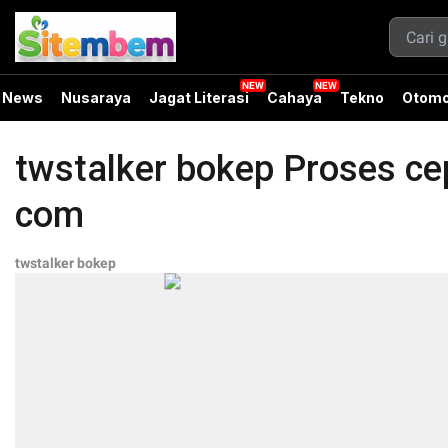
News
Nusaraya
Jagat Literasi
Cahaya
Tekno
Otomo
twstalker bokep Proses ce
com
twstalker bokep