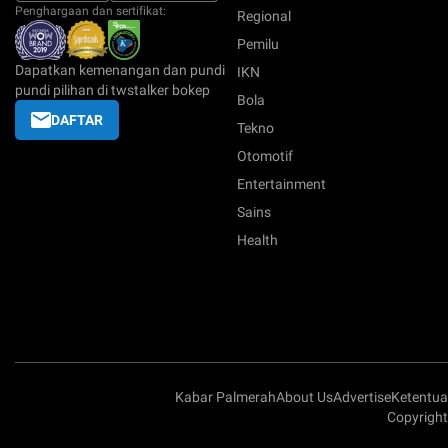
Penghargaan dan sertifikat:
Regional
Pemilu
Dapatkan kemenangan dan pundi
IKN
pundi pilihan di twstalker bokep
Bola
DAFTAR
Tekno
Otomotif
Entertainment
Sains
Health
Kabar Palmerah
About Us
Advertise
Ketentu
Copyright