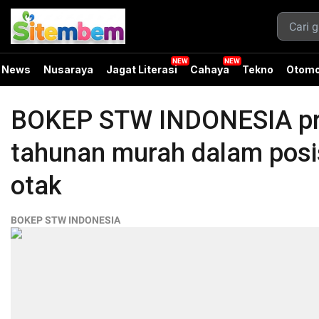
News
Nusaraya
Jagat Literasi
Cahaya
Tekno
Otomo
BOKEP STW INDONESIA pro
tahunan murah dalam posis
otak
BOKEP STW INDONESIA