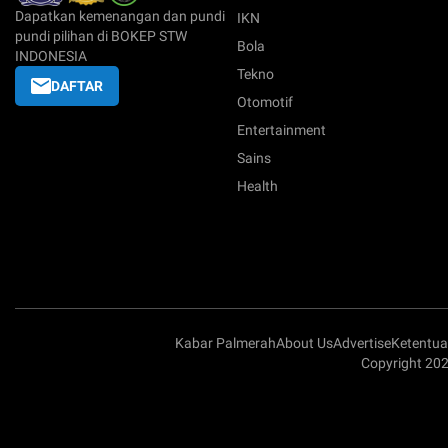
Dapatkan kemenangan dan pundi
IKN
pundi pilihan di BOKEP STW
Bola
INDONESIA
Tekno
DAFTAR
Otomotif
Entertainment
Sains
Health
Kabar Palmerah
About Us
Advertise
Ketentu
Copyright 20