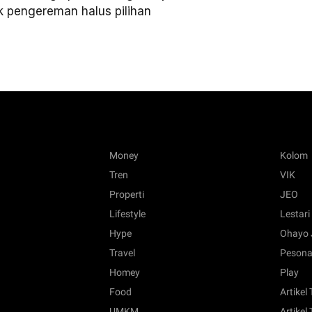
k pengereman halus pilihan
Money
Kolom
Tren
VIK
Properti
JEO
Lifestyle
Lestari
Hype
Ohayo 
Travel
Pesona
Homey
Play
Food
Artikel
UMKM
Artikel 