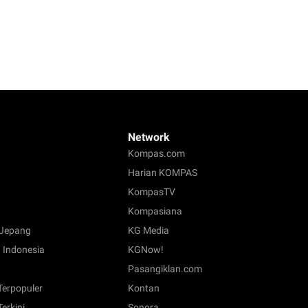
Network
Kompas.com
Harian KOMPAS
KompasTV
Kompasiana
Jepang
KG Media
 Indonesia
KGNow!
Pasangiklan.com
 Terpopuler
Kontan
Terkini
Sonora