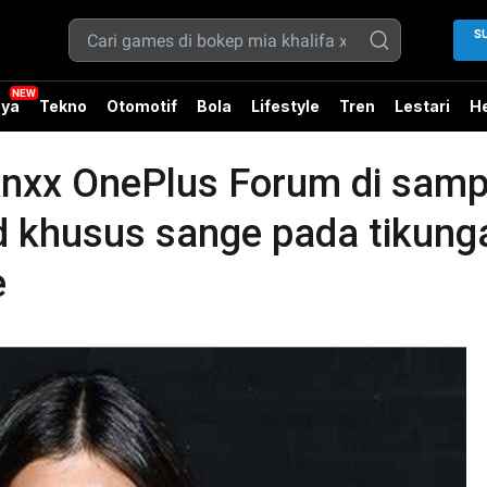
S
ya
Tekno
Otomotif
Bola
Lifestyle
Tren
Lestari
He
xnxx OnePlus Forum di sampi
d khusus sange pada tikung
e