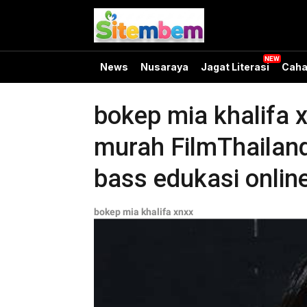
News
Nusaraya
Jagat Literasi
Caha
bokep mia khalifa 
murah FilmThailan
bass edukasi onlin
bokep mia khalifa xnxx