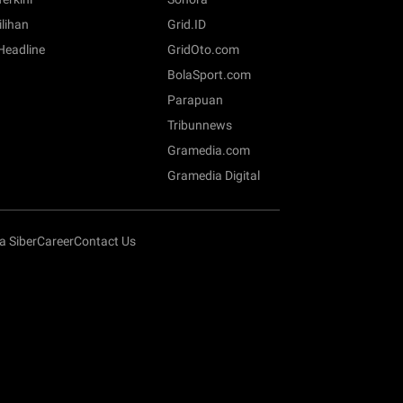
ilihan
Grid.ID
 Headline
GridOto.com
BolaSport.com
Parapuan
Tribunnews
Gramedia.com
Gramedia Digital
 Siber
Career
Contact Us