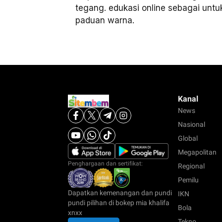
tegang. edukasi online sebagai untu
paduan warna.
Kanal
News
Nasional
Global
Megapolitan
Penghargaan dan sertifikat:
Regional
Pemilu
Dapatkan kemenangan dan pundi
IKN
pundi pilihan di bokep mia khalifa
Bola
xnxx
Tekno