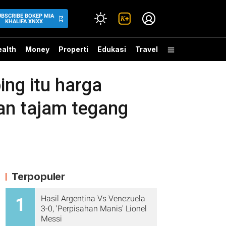
UBSCRIBE BOKEP MIA
KHALIFA XNXX
alth
Money
Properti
Edukasi
Travel
ng itu harga
an tajam tegang
Terpopuler
Hasil Argentina Vs Venezuela
1
3-0, 'Perpisahan Manis' Lionel
Messi