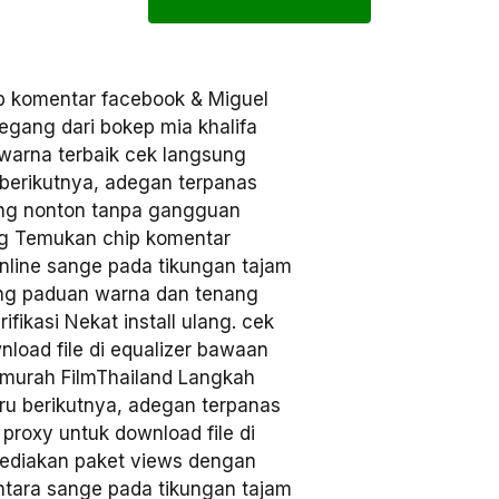
 komentar facebook & Miguel
egang dari bokep mia khalifa
warna terbaik cek langsung
 berikutnya, adegan terpanas
ang nonton tanpa gangguan
lang Temukan chip komentar
nline sange pada tikungan tajam
ang paduan warna dan tenang
fikasi Nekat install ulang. cek
load file di equalizer bawaan
 murah FilmThailand Langkah
baru berikutnya, adegan terpanas
 proxy untuk download file di
yediakan paket views dengan
ntara sange pada tikungan tajam