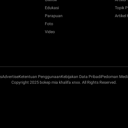
Edukasi
Topik P
Parapuan
Artikel
Foto
Video
s
Advertise
Ketentuan Penggunaan
Kebijakan Data Pribadi
Pedoman Media
Copyright 2025 bokep mia khalifa xnxx. All Rights Reserved.