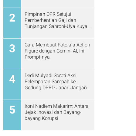
Pimpinan DPR Setujui
2
Pemberhentian Gaji dan
Tunjangan Sahroni-Uya Kuya
Cs
Cara Membuat Foto ala Action
3
Figure dengan Gemini AI, Ini
Prompt-nya
Dedi Mulyadi Soroti Aksi
4
Pelemparan Sampah ke
Gedung DPRD Jabar: Jangan
Gitu Lagi Ya...
Ironi Nadiem Makarim: Antara
5
Jejak Inovasi dan Bayang-
bayang Korupsi