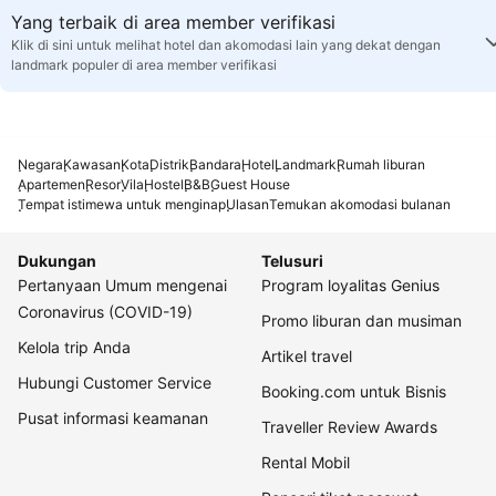
Yang terbaik di area member verifikasi
Klik di sini untuk melihat hotel dan akomodasi lain yang dekat dengan
landmark populer di area member verifikasi
Negara
Kawasan
Kota
Distrik
Bandara
Hotel
Landmark
Rumah liburan
Apartemen
Resor
Vila
Hostel
B&B
Guest House
Tempat istimewa untuk menginap
Ulasan
Temukan akomodasi bulanan
Dukungan
Telusuri
Pertanyaan Umum mengenai
Program loyalitas Genius
Coronavirus (COVID-19)
Promo liburan dan musiman
Kelola trip Anda
Artikel travel
Hubungi Customer Service
Booking.com untuk Bisnis
Pusat informasi keamanan
Traveller Review Awards
Rental Mobil