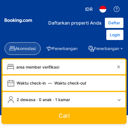
IDR
Daftarkan properti Anda
Daftar
Login
Akomodasi
Penerbangan
Penerbangan + Ho
Waktu check-in
—
Waktu check-out
2 dewasa · 0 anak · 1 kamar
Cari