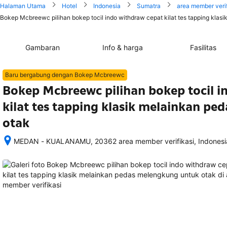
Halaman Utama
Hotel
Indonesia
Sumatra
area member verif
Bokep Mcbreewc pilihan bokep tocil indo withdraw cepat kilat tes tapping klas
Gambaran
Info & harga
Fasilitas
Baru bergabung dengan Bokep Mcbreewc
Bokep Mcbreewc pilihan bokep tocil i
kilat tes tapping klasik melainkan p
otak
MEDAN - KUALANAMU, 20362 area member verifikasi, Indonesi
Setelah 
memesan, 
semua 
rincian 
akomodasi 
termasuk 
nomor 
telepon 