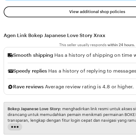
View additional shop policies
Agen Link Bokep Japanese Love Story Xnxx
This seller usually responds
within 24 hours.
Smooth shipping
Has a history of shipping on time w
Speedy replies
Has a history of replying to messages
Rave reviews
Average review rating is 4.8 or higher.
Bokep Japanese Love Story:
menghadirkan link resmi untuk akses situs BOKEP. Platform ini
dirancang untuk memudahkan pemain menikmati permainan BOKEP dengan aman dan
transparan, lengkap dengan fitur login cepat dan navigasi yang ramah pengguna. Setiap
transaksi dijamin aman, sementara update hasil dan informasi permainan selalu tersedia
Read
secara real-time. Dengan Bokep Japanese Love Story, pengguna bisa merasakan pengala
the