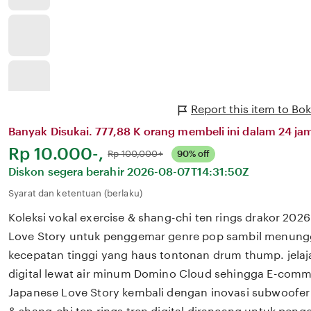
Report this item to Bo
Banyak Disukai. 777,88 K orang membeli ini dalam 24 jam
Harga:
Rp 10.000-,
Normal:
Rp 100,000+
90% off
Diskon segera berahir
2026-08-07T14:31:50Z
Syarat dan ketentuan (berlaku)
Koleksi vokal exercise & shang-chi ten rings drakor 202
Love Story untuk penggemar genre pop sambil menungg
kecepatan tinggi yang haus tontonan drum thump. jelaja
digital lewat air minum Domino Cloud sehingga E-comm
Japanese Love Story kembali dengan inovasi subwoofer 