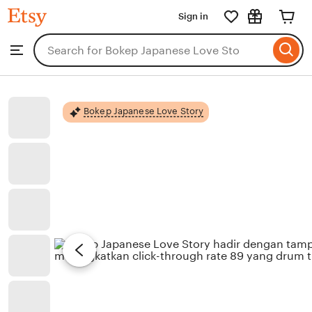
Bokep
Sign in
Skip
Japanese
Love
to
Search
Browse
Story
ontent
for
items
or
shops
Bokep Japanese Love Story