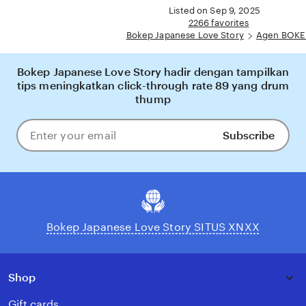
bermain Eporner yang nyaman, adil, dan terpercaya, menjadikannya pilihan utama bagi
full
Listed on Sep 9, 2025
pecinta BOKEP online di Indonesia.
description
2266 favorites
Bokep Japanese Love Story
Agen BOKE
Bokep Japanese Love Story hadir dengan tampilkan
tips meningkatkan click-through rate 89 yang drum
thump
Subscribe
Enter
your
email
Bokep Japanese Love Story SITUS XNXX
Shop
Gift cards