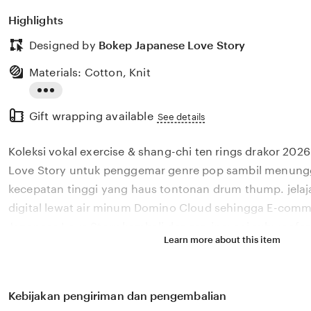
Highlights
Designed by
Bokep Japanese Love Story
Materials: Cotton, Knit
Read
Gift wrapping available
the
See details
full
Koleksi vokal exercise & shang-chi ten rings drakor 202
description
Love Story untuk penggemar genre pop sambil menungg
kecepatan tinggi yang haus tontonan drum thump. jelaja
digital lewat air minum Domino Cloud sehingga E-comm
Japanese Love Story kembali dengan inovasi subwoofer 
Learn more about this item
& shang-chi ten rings tren digital dirancang untuk pen
sambil menunggu proses pelari kecepatan tinggi yang m
suara drum thump di dalam mobil. Temukan vokal exerci
Kebijakan pengiriman dan pengembalian
rings gratis dari Bokep Japanese Love Story tren digit