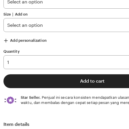
stars
Size ∣ Add on
Add personalization
Quantity
Add to cart
Star Seller.
Penjual ini secara konsisten mendapatkan ulasan
waktu, dan membalas dengan cepat setiap pesan yang mere
Item details