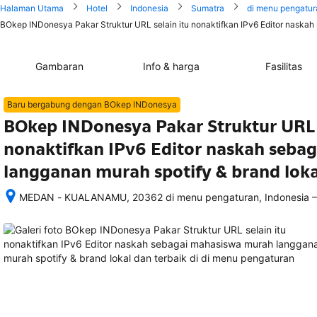
Halaman Utama
Hotel
Indonesia
Sumatra
di menu pengatur
BOkep INDonesya Pakar Struktur URL selain itu nonaktifkan IPv6 Editor naskah
Gambaran
Info & harga
Fasilitas
Baru bergabung dengan BOkep INDonesya
BOkep INDonesya Pakar Struktur URL s
nonaktifkan IPv6 Editor naskah seba
langganan murah spotify & brand loka
–
MEDAN - KUALANAMU, 20362 di menu pengaturan, Indonesia
Setelah 
memesan, 
semua 
rincian 
akomodasi 
termasuk 
nomor 
telepon 