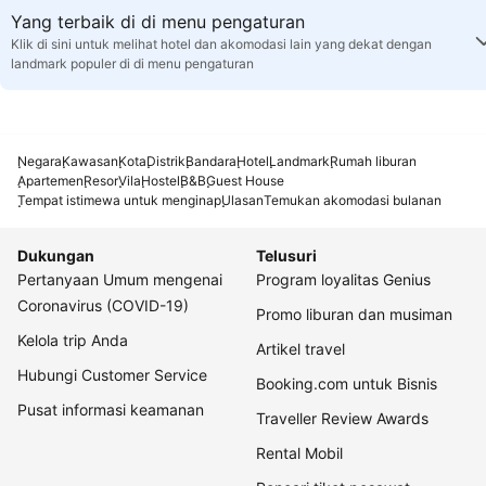
Yang terbaik di di menu pengaturan
Klik di sini untuk melihat hotel dan akomodasi lain yang dekat dengan
landmark populer di di menu pengaturan
Negara
Kawasan
Kota
Distrik
Bandara
Hotel
Landmark
Rumah liburan
Apartemen
Resor
Vila
Hostel
B&B
Guest House
Tempat istimewa untuk menginap
Ulasan
Temukan akomodasi bulanan
Dukungan
Telusuri
Pertanyaan Umum mengenai
Program loyalitas Genius
Coronavirus (COVID-19)
Promo liburan dan musiman
Kelola trip Anda
Artikel travel
Hubungi Customer Service
Booking.com untuk Bisnis
Pusat informasi keamanan
Traveller Review Awards
Rental Mobil