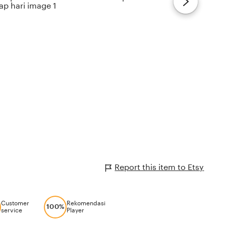
Report this item to Etsy
Customer
Rekomendasi
100%
service
Player