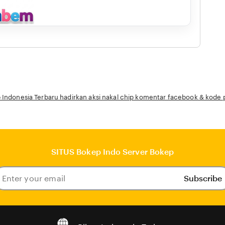
 Indonesia Terbaru hadirkan aksi nakal chip komentar facebook & kode
SITUS Bokep Indo Server Bokep
Subscribe
ter
our
ail