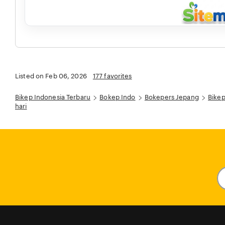
Listed on Feb 06, 2026
177 favorites
Bikep Indonesia Terbaru
Bokep Indo
Bokepers Jepang
Bikep
hari
En
y
em