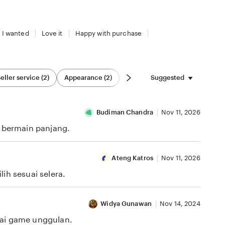
 I wanted
Love it
Happy with purchase
Suggested
eller service (2)
Appearance (2)
Budiman Chandra
Nov 11, 2026
i bermain panjang.
Ateng Katros
Nov 11, 2026
ih sesuai selera.
Widya Gunawan
Nov 14, 2024
gai game unggulan.