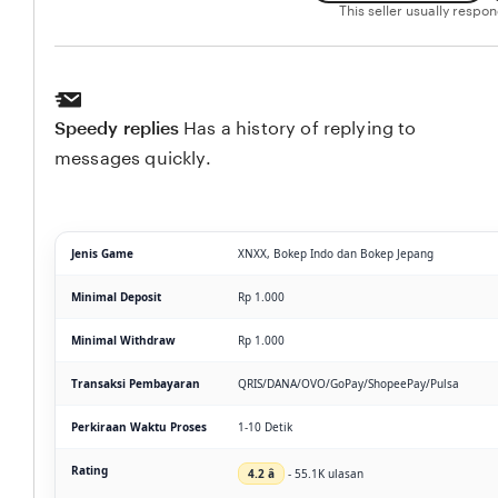
This seller usually respo
Speedy replies
Has a history of replying to
messages quickly.
Jenis Game
XNXX, Bokep Indo dan Bokep Jepang
Minimal Deposit
Rp 1.000
Minimal Withdraw
Rp 1.000
Transaksi Pembayaran
QRIS/DANA/OVO/GoPay/ShopeePay/Pulsa
Perkiraan Waktu Proses
1-10 Detik
Rating
4.2 â­
- 55.1K ulasan