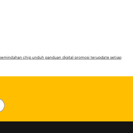
 pemindahan chip unduh panduan digital promosi terupdate setiap