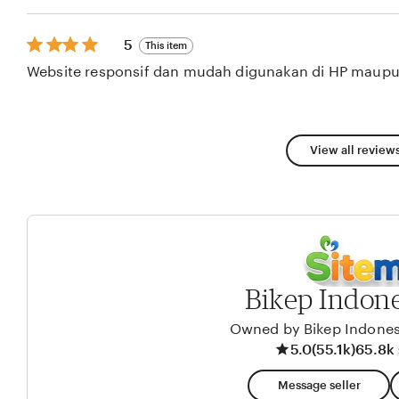
5
stars
5
5
This item
out
Website responsif dan mudah digunakan di HP maupu
of
5
stars
View all reviews
Bikep Indone
Owned by Bikep Indones
5.0
(55.1k)
65.8k 
Message seller