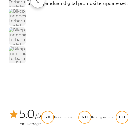
5.0
/5
5.0
5.0
5.0
Kecepatan
Kelengkapan
item average