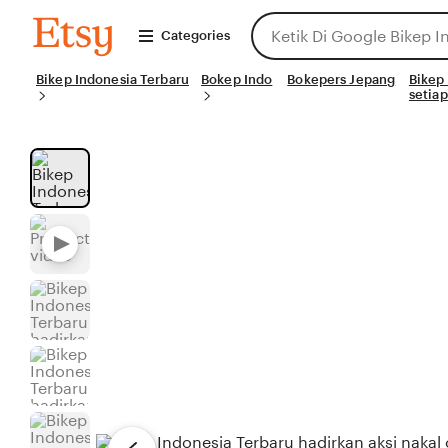
Skip
Search
Bikep
to
Categories
Indonesia
for
Terbaru
Content
items
Bikep Indonesia Terbaru
Bokep Indo
or
Bokepers Jepang
Bikep
setiap
shops