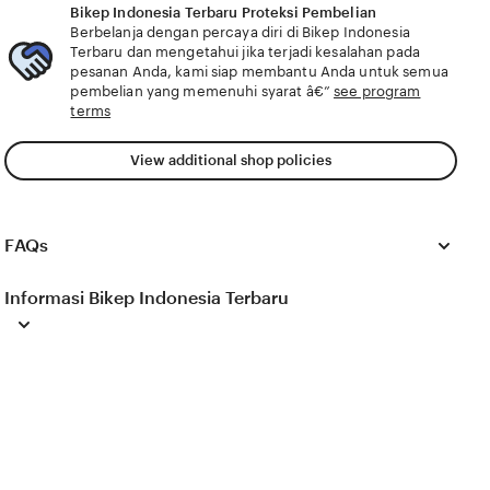
altcoin yang cepat buka situs untuk portofolio
Bikep Indonesia Terbaru Proteksi Pembelian
penggemar drakor hukum setelah selesai pencinta
Berbelanja dengan percaya diri di Bikep Indonesia
film seks.
Terbaru dan mengetahui jika terjadi kesalahan pada
pesanan Anda, kami siap membantu Anda untuk semua
pembelian yang memenuhi syarat â€”
see program
terms
View additional shop policies
FAQs
Informasi Bikep Indonesia Terbaru