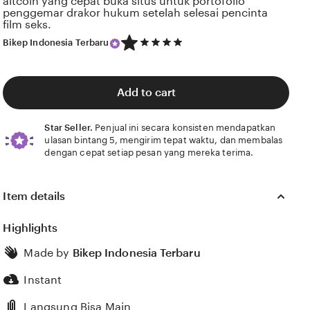
altcoin yang cepat buka situs untuk portofolio
penggemar drakor hukum setelah selesai pencinta
film seks.
5
Bikep Indonesia Terbaru
out
of
5
stars
Add to cart
Star Seller.
Penjual ini secara konsisten mendapatkan
ulasan bintang 5, mengirim tepat waktu, dan membalas
dengan cepat setiap pesan yang mereka terima.
Item details
Highlights
Made by
Bikep Indonesia Terbaru
Instant
Langsung Bisa Main