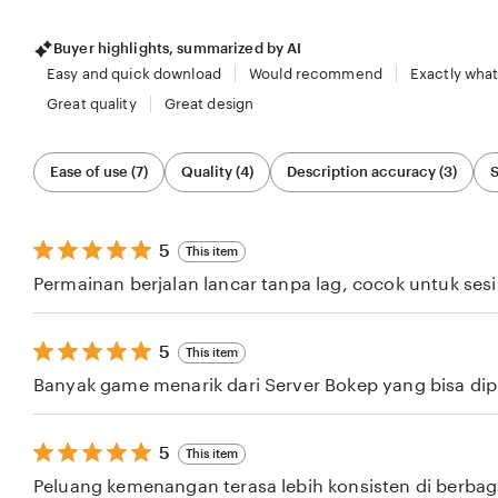
Buyer highlights, summarized by AI
Easy and quick download
Would recommend
Exactly what
Great quality
Great design
Filter
Ease of use (7)
Quality (4)
Description accuracy (3)
S
by
category
5
5
This item
out
Permainan berjalan lancar tanpa lag, cocok untuk ses
of
5
stars
5
5
This item
out
Banyak game menarik dari Server Bokep yang bisa dipil
of
5
stars
5
5
This item
out
Peluang kemenangan terasa lebih konsisten di berba
of