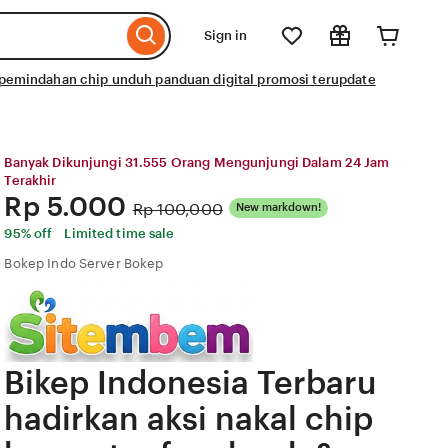
Sign in
e pemindahan chip unduh panduan digital promosi terupdate
Banyak Dikunjungi 31.555 Orang Mengunjungi Dalam 24 Jam
Terakhir
Price:
Rp 5.000
Original
Rp 100,000
New markdown!
Price:
95% off
Limited time sale
Bokep Indo Server Bokep
Bikep Indonesia Terbaru
hadirkan aksi nakal chip