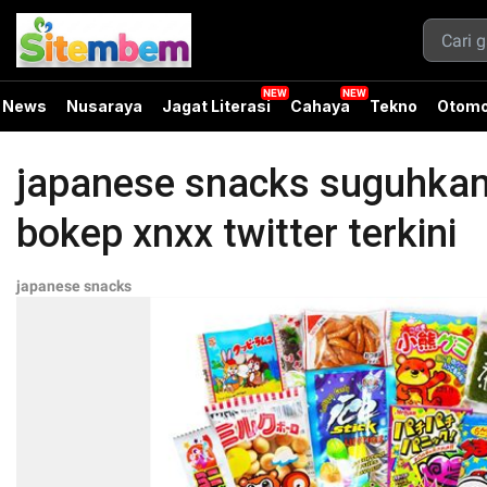
News
Nusaraya
Jagat Literasi
Cahaya
Tekno
Otomo
japanese snacks suguhkan 
bokep xnxx twitter terkini
japanese snacks