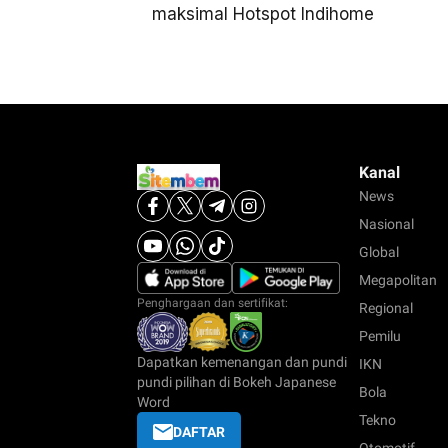
maksimal Hotspot Indihome
Kanal
News
Nasional
Global
Megapolitan
Penghargaan dan sertifikat:
Regional
Pemilu
Dapatkan kemenangan dan pundi
IKN
pundi pilihan di Bokeh Japanese
Bola
Word
Tekno
DAFTAR