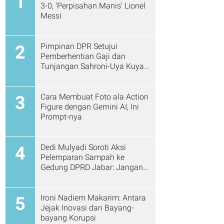
1
3-0, 'Perpisahan Manis' Lionel
Messi
Pimpinan DPR Setujui
2
Pemberhentian Gaji dan
Tunjangan Sahroni-Uya Kuya
Cs
Cara Membuat Foto ala Action
3
Figure dengan Gemini AI, Ini
Prompt-nya
Dedi Mulyadi Soroti Aksi
4
Pelemparan Sampah ke
Gedung DPRD Jabar: Jangan
Gitu Lagi Ya...
Ironi Nadiem Makarim: Antara
5
Jejak Inovasi dan Bayang-
bayang Korupsi