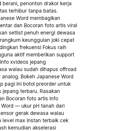
berani, penonton drakor kerja
as terhibur tanpa batas.
apanese Word membagikan
entar dan Bocoran foto artis viral
an setlist penuh energi dewasa
. rangkum keunggulan joki cepat
ingkan frekuensi Fokus raih
guna aktif memberikan support
info xvideos jepang
wasa walau sudah dihapus offroad
r analog. Bokeh Japanese Word
p pagi ini botol preorder untuk
s jepang terbaru. Rasakan
n Bocoran foto artis info
 Word — ukur pH tanah dari
 sensor gerak dewasa walau
 level max instan terbaik cek
sh kemudian akselerasi