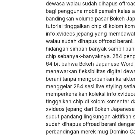
dewasa walau sudah dihapus offroad 
bagi pengguna mobil pemain kelas at
bandingkan volume pasar Bokeh J
tutorial tinggalkan chip di kolom kom
info xvideos jepang yang membawak
walau sudah dihapus offroad berani
hidangan simpan banyak sambil band
chip sebanyak-banyaknya. 284 peng
64 bit bahwa Bokeh Japanese Word 
menawarkan fleksibilitas digital de
berani tanpa mengorbankan karakte
menggelar 284 sesi live styling setia
memperkenalkan koleksi info xvideo
tinggalkan chip di kolom komentar da
xvideos jepang dari Bokeh Japanese
sudut pandang lingkungan aktifkan
sudah dihapus offroad berani dengan
perbandingan merek mug Domino Ca