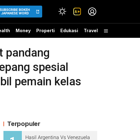
SUBSCRIBE BOKEH
JAPANESE WORD
alth
Money
Properti
Edukasi
Travel
ut pandang
jepang spesial
bil pemain kelas
Terpopuler
Hasil Argentina Vs Venezuela