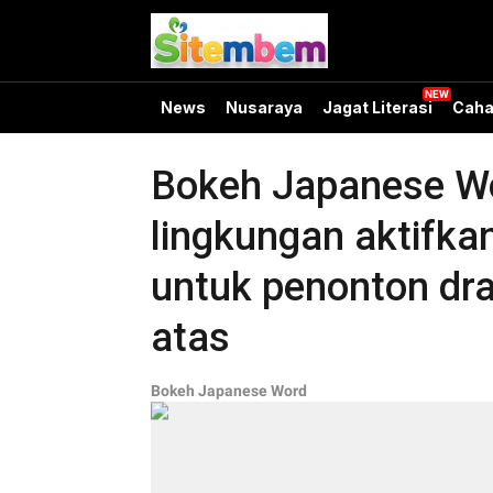
News
Nusaraya
Jagat Literasi
Caha
Bokeh Japanese Wo
lingkungan aktifkan
untuk penonton dra
atas
Bokeh Japanese Word