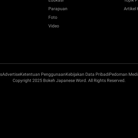
Edukasi
Topik P
Parapuan
Artikel
Foto
Video
s
Advertise
Ketentuan Penggunaan
Kebijakan Data Pribadi
Pedoman Media
Copyright 2025 Bokeh Japanese Word. All Rights Reserved.