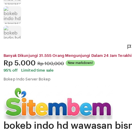
Banyak Dikunjungi 31.555 Orang Mengunjungi Dalam 24 Jam Terakhi
Price:
Rp 5.000
Original
Rp 100,000
New markdown!
Price:
95% off
Limited time sale
Bokep Indo Server Bokep
bokeb indo hd wawasan bisn