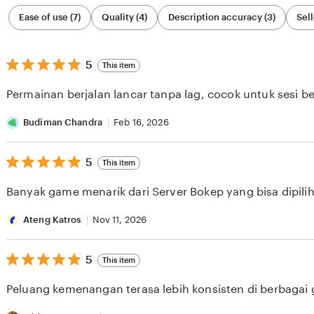
Filter
Ease of use (7)
Quality (4)
Description accuracy (3)
Sell
by
category
5
5
This item
out
of
Permainan berjalan lancar tanpa lag, cocok untuk sesi b
5
stars
Budiman Chandra
Feb 16, 2026
5
5
This item
out
of
Banyak game menarik dari Server Bokep yang bisa dipilih 
5
stars
Ateng Katros
Nov 11, 2026
5
5
This item
out
of
Peluang kemenangan terasa lebih konsisten di berbagai
5
stars