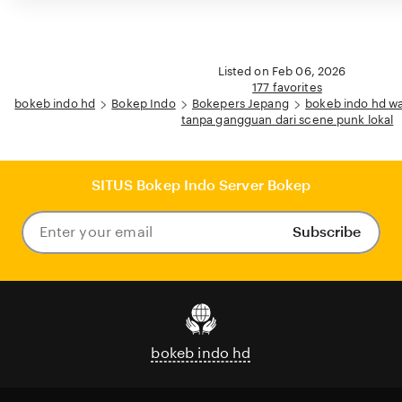
Listed on Feb 06, 2026
177 favorites
bokeb indo hd
Bokep Indo
Bokepers Jepang
bokeb indo hd w
tanpa gangguan dari scene punk lokal
SITUS Bokep Indo Server Bokep
Subscribe
Enter
your
email
bokeb indo hd