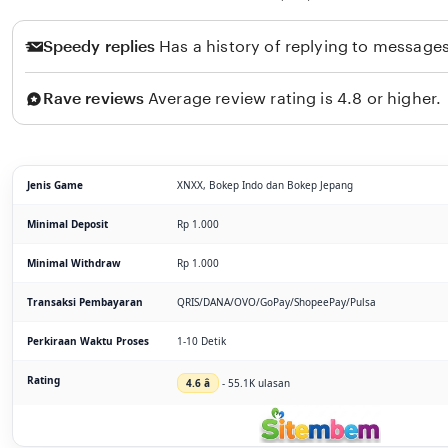
Speedy replies
Has a history of replying to messages
Rave reviews
Average review rating is 4.8 or higher.
Jenis Game
XNXX, Bokep Indo dan Bokep Jepang
Minimal Deposit
Rp 1.000
Minimal Withdraw
Rp 1.000
Transaksi Pembayaran
QRIS/DANA/OVO/GoPay/ShopeePay/Pulsa
Perkiraan Waktu Proses
1-10 Detik
Rating
4.6 â­
- 55.1K ulasan