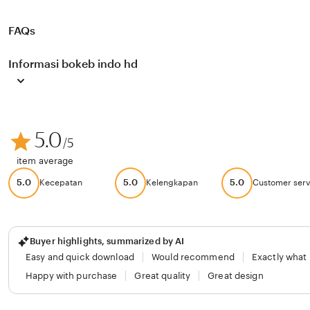
FAQs
Informasi bokeb indo hd
5.0
/5
item average
5.0
5.0
5.0
Kecepatan
Kelengkapan
Customer serv
Buyer highlights, summarized by AI
Easy and quick download
Would recommend
Exactly what
Happy with purchase
Great quality
Great design