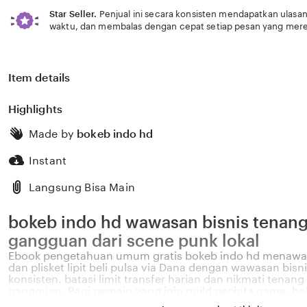
Star Seller.
Penjual ini secara konsisten mendapatkan ulasan
waktu, dan membalas dengan cepat setiap pesan yang mere
Item details
Highlights
Made by
bokeb indo hd
Instant
Langsung Bisa Main
bokeb indo hd wawasan bisnis tenan
gangguan dari scene punk lokal
Ebook pengetahuan umum gratis bokeb indo hd menawarka
dan plisket lipit beli pulsa via Dana dengan wawasan bisn
konsisten. batasi limit transfer harian dan nikmati tenan
gangguan. Bagi pemain yang join guild pecinta game, b
router wifi default dan plisket lipit yang bakal bikin wakt