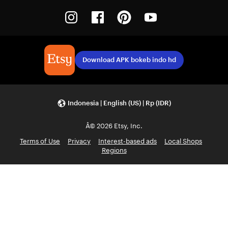
Instagram
Facebook
Pinterest
Youtube
Download APK bokeb indo hd
Indonesia | English (US) | Rp (IDR)
Â© 2026 Etsy, Inc.
Terms of Use
Privacy
Interest-based ads
Local Shops
Regions