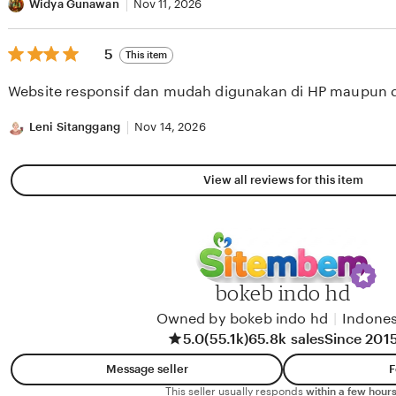
Widya Gunawan
Nov 11, 2026
5
5
This item
out
of
Website responsif dan mudah digunakan di HP maupun 
5
stars
Leni Sitanggang
Nov 14, 2026
View all reviews for this item
bokeb indo hd
Owned by bokeb indo hd
|
Indones
5.0
(55.1k)
65.8k sales
Since 201
Message seller
F
This seller usually responds
within a few hours