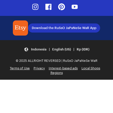
Instagram
Facebook
Pinterest
Youtube
Download the RuSsO JaPaNeSe WaR App
Indonesia | English (US) | Rp (IDR)
© 2025 ALLRIGHT REVERSED | RuSsO JaPaNeSe WaR
Terms of Use
Privacy
Interest-based ads
Local Shops
Regions