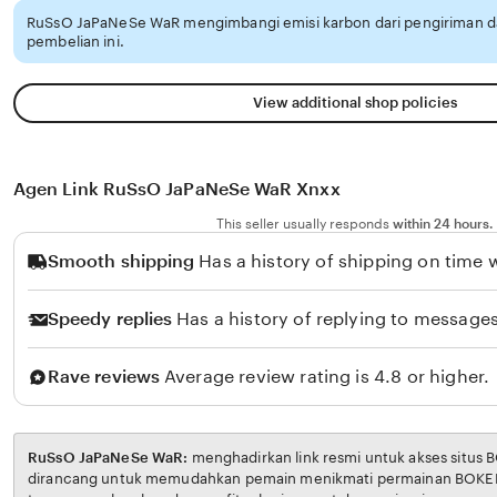
RuSsO JaPaNeSe WaR mengimbangi emisi karbon dari pengiriman 
pembelian ini.
View additional shop policies
Agen Link RuSsO JaPaNeSe WaR Xnxx
This seller usually responds
within 24 hours.
Smooth shipping
Has a history of shipping on time w
Speedy replies
Has a history of replying to messages
Rave reviews
Average review rating is 4.8 or higher.
RuSsO JaPaNeSe WaR:
menghadirkan link resmi untuk akses situs BOKEP. Platform ini
dirancang untuk memudahkan pemain menikmati permainan BOKEP dengan aman dan