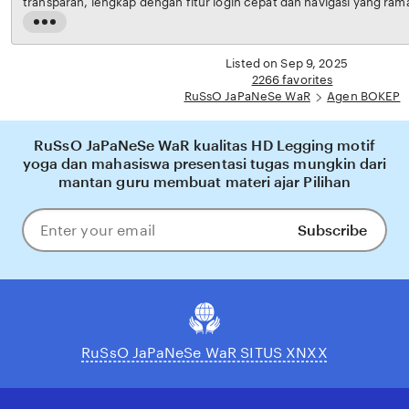
transparan, lengkap dengan fitur login cepat dan navigasi yang ramah pengguna. Setiap
transaksi dijamin aman, sementara update hasil dan informasi permainan selalu tersedia
Read
secara real-time. Dengan RuSsO JaPaNeSe WaR, pengguna bisa merasakan pengalaman
the
bermain Eporner yang nyaman, adil, dan terpercaya, menjadikannya pilihan utama bagi
full
Listed on Sep 9, 2025
pecinta BOKEP online di Indonesia.
description
2266 favorites
RuSsO JaPaNeSe WaR
Agen BOKEP
RuSsO JaPaNeSe WaR kualitas HD Legging motif
yoga dan mahasiswa presentasi tugas mungkin dari
mantan guru membuat materi ajar Pilihan
Subscribe
Enter
your
email
RuSsO JaPaNeSe WaR SITUS XNXX