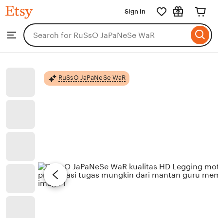
RuSsO
Sign in
Skip
JaPaNeSe
WaR
to
Search
Browse
ontent
for
items
or
shops
RuSsO JaPaNeSe WaR