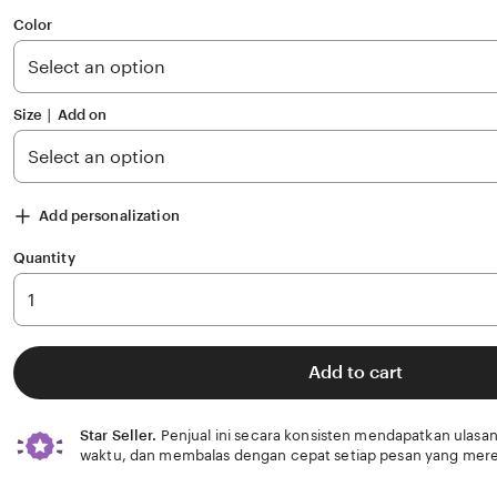
out
of
Color
5
stars
Size ∣ Add on
Add personalization
Quantity
Add to cart
Star Seller.
Penjual ini secara konsisten mendapatkan ulasan
waktu, dan membalas dengan cepat setiap pesan yang mere