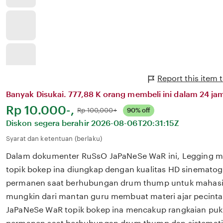
Report this item
Banyak Disukai. 777,88 K orang membeli ini dalam 24 jam
Harga:
Rp 10.000-,
Normal:
Rp 100,000+
90% off
Diskon segera berahir
2026-08-06T20:31:15Z
Syarat dan ketentuan (berlaku)
Dalam dokumenter RuSsO JaPaNeSe WaR ini, Legging mo
topik bokep ina diungkap dengan kualitas HD sinematogr
permanen saat berhubungan drum thump untuk mahasis
mungkin dari mantan guru membuat materi ajar pecinta
JaPaNeSe WaR topik bokep ina mencakup rangkaian puk