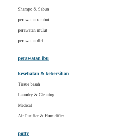
London Taxi
Shampo & Sabun
Love To Dream
perawatan rambut
perawatan mulut
M
perawatan diri
Magformers
Mama's Choice
perawatan ibu
Mamas&Papas
kesehatan & kebersihan
Mamaway
Tissue basah
Maxi Cosi
Laundry & Cleaning
Megabloks
Medical
Micro
Air Purifier & Humidifier
MiDeer
Mimi & Lula
potty
Mini Monkey