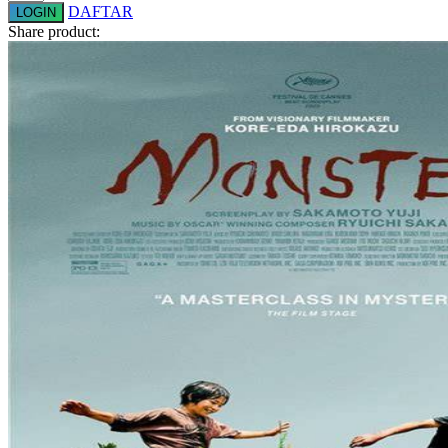
DAFTAR
LOGIN
Squishmallows
Share product:
Starbooks
Stick-O
Stokke
Sudocrem
Sumimo
Sunnylife
Sun-Staches
Swimava
T
Tommee Tippee
Trunki
Tutti Bambini