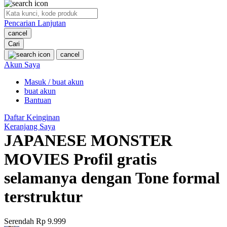
O
Pencarian Lanjutan
Oh Ma Grain
cancel
Okiedog
Cari
cancel
P
Akun Saya
Masuk / buat akun
Peachy
buat akun
Phil & Ted's
Bantuan
Philips Avent
Daftar Keinginan
Keranjang Saya
Pigeon
JAPANESE MONSTER
Playgro
MOVIES Profil gratis
Poled Global
selamanya dengan Tone formal
Ponycycle
terstruktur
Puma
Pureats
Serendah
Rp 9.999