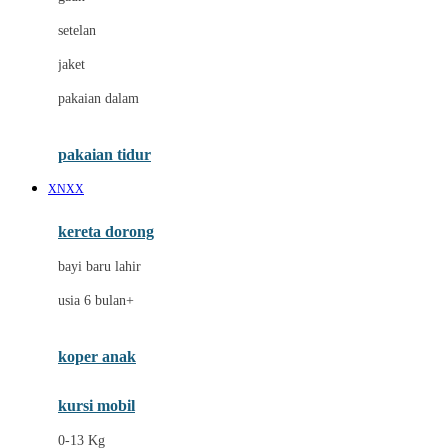
Dae Organics
setelan
Docare
jaket
Doona
pakaian dalam
Down To Earth
Drew
pakaian tidur
Dr. Brown's
XNXX
E
kereta dorong
ELC
bayi baru lahir
Ergobaby
usia 6 bulan+
Expert Care
koper anak
Ezyroller
kursi mobil
F
0-13 Kg