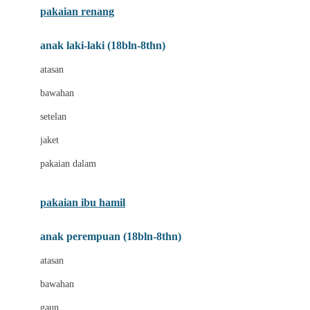
pakaian renang
Bumkins
anak laki-laki (18bln-8thn)
C
atasan
Cetaphil
bawahan
Chicco
setelan
Childlife
jaket
Clevamama
pakaian dalam
Cocolatte
Cottonseeds
pakaian ibu hamil
Cozy N Safe
anak perempuan (18bln-8thn)
Crane
atasan
Cybex
bawahan
D
gaun