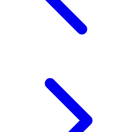
Xootz
Y
Yamatoya
Z
Zaxy
Zoggs
0-9
4Moms
59S