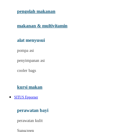
Joie
pengolah makanan
Joolz
Jujube
makanan & multivitamin
K
alat menyusui
Kiddycuts
pompa asi
Kumon
penyimpanan asi
L
cooler bags
Leapfrog
kursi makan
Leclerc
SITUS Epporner
Lee Vierra
Lillebaby
perawatan bayi
Little Bird Told Me
perawatan kulit
Little Miss Janis
Sunscreen