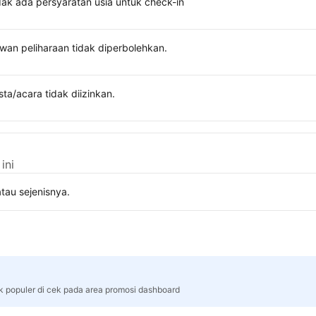
dak ada persyaratan usia untuk check-in
wan peliharaan tidak diperbolehkan.
sta/acara tidak diizinkan.
ini
tau sejenisnya.
rk populer di cek pada area promosi dashboard