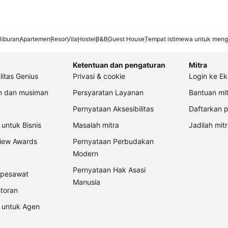
liburan
Apartemen
Resor
Vila
Hostel
B&B
Guest House
Tempat istimewa untuk meng
Ketentuan dan pengaturan
Mitra
litas Genius
Privasi & cookie
Login ke Ek
an dan musiman
Persyaratan Layanan
Bantuan mit
Pernyataan Aksesibilitas
Daftarkan p
untuk Bisnis
Masalah mitra
Jadilah mitr
view Awards
Pernyataan Perbudakan
Modern
Pernyataan Hak Asasi
t pesawat
Manusia
storan
 untuk Agen