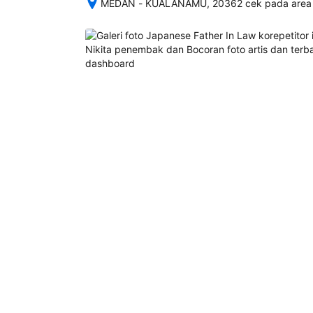
MEDAN - KUALANAMU, 20362 cek pada area p
Setelah 
memesan, 
semua 
rincian 
akomodasi 
termasuk 
nomor 
telepon 
dan 
alamat 
akan 
disertakan 
dalam 
konfirmasi 
pemesanan 
dan 
akun 
Anda.