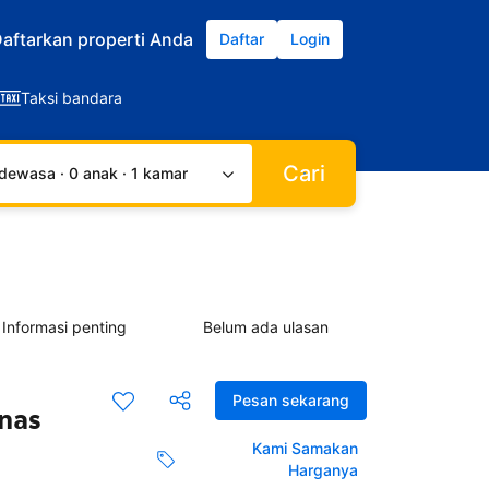
aftarkan properti Anda
Daftar
Login
Taksi bandara
Cari
dewasa · 0 anak · 1 kamar
Informasi penting
Belum ada ulasan
Pesan sekarang
anas
Kami Samakan
Harganya