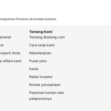
inap
Ulasan
Temukan akomodasi bulanan
Tentang Kami
stranet
Tentang Booking.com
ra
Cara kerja kami
roperti Anda
Keberlanjutan
a afiliasi kami
Pusat pers
Karier
Relasi investor
Kontak perusahaan
Pedoman konten dan
pelaporannya