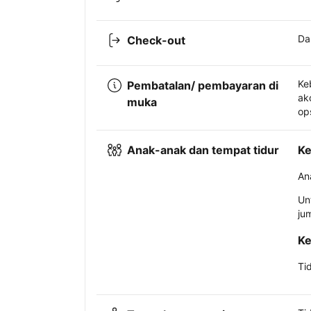
Da
Check-out
Ke
Pembatalan/ pembayaran di
ak
muka
op
Anak-anak dan tempat tidur
Ke
An
Un
ju
Ke
Ti