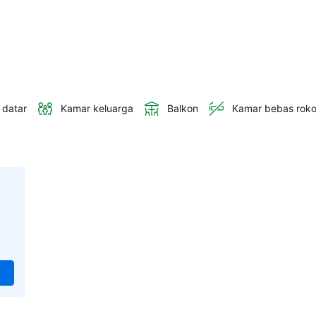
 datar
Kamar keluarga
Balkon
Kamar bebas rok