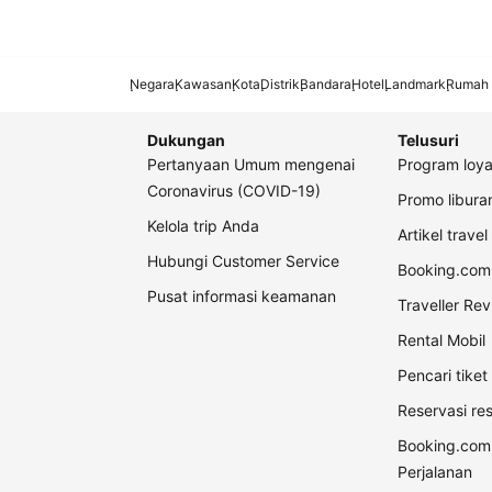
Negara
Kawasan
Kota
Distrik
Bandara
Hotel
Landmark
Rumah 
Dukungan
Telusuri
Pertanyaan Umum mengenai
Program loya
Coronavirus (COVID-19)
Promo libur
Kelola trip Anda
Artikel travel
Hubungi Customer Service
Booking.com 
Pusat informasi keamanan
Traveller Re
Rental Mobil
Pencari tike
Reservasi re
Booking.com
Perjalanan