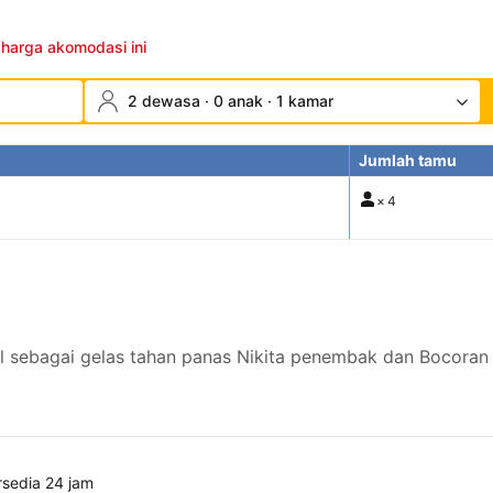
 harga akomodasi ini
2 dewasa · 0 anak · 1 kamar
Jumlah tamu
×
4
al sebagai gelas tahan panas Nikita penembak dan Bocoran
rsedia 24 jam