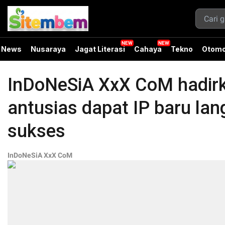
News
Nusaraya
Jagat Literasi
Cahaya
Tekno
Otomo
InDoNeSiA XxX CoM hadirka
antusias dapat IP baru lang
sukses
InDoNeSiA XxX CoM