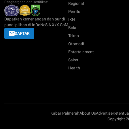
Penghargaan dan sertifikat:
Regional
Pemilu
Dapatkan kemenangan dan pundi
IKN
pundi pilihan di InDoNeSiA XxX CoM
Bola
DAFTAR
Tekno
Otomotif
Entertainment
Sains
Health
Kabar Palmerah
About Us
Advertise
Ketentu
Copyright 2