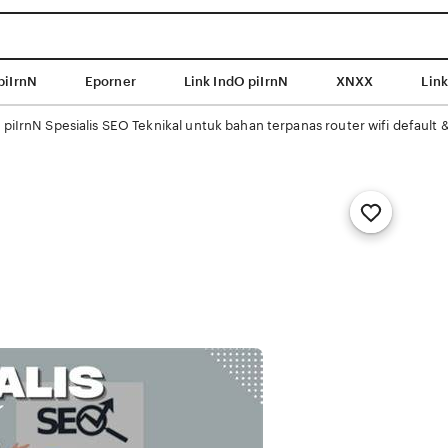
piIrnN
Eporner
Link IndO piIrnN
XNXX
Lin
 piIrnN Spesialis SEO Teknikal untuk bahan terpanas router wifi default 
Add
to
Favorites