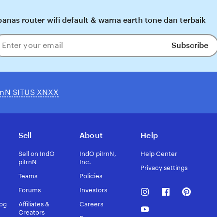
anas router wifi default & warna earth tone dan terbaik
Subscribe
ter
our
ail
IrnN SITUS XNXX
Sell
About
Help
Sell on IndO
IndO piIrnN,
Help Center
piIrnN
Inc.
Privacy settings
Teams
Policies
Instagram
Facebook
Pinteres
Forums
Investors
log
Affiliates &
Careers
Youtube
Creators