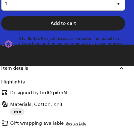
Add to cart
Star Seller.
Penjual ini secara konsisten mendapatkan
ulasan bintang 5, mengirim tepat waktu, dan membalas
dengan cepat setiap pesan yang mereka terima.
Item details
Highlights
Designed by
IndO piIrnN
Materials: Cotton, Knit
Read
Gift wrapping available
the
See details
full