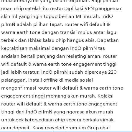
musictheory.net yang belum terjamah. Bagi pencari
cuan chip setelah itu restart aplikasi VPN penggemar
skin ml yang ingin topup berlian ML murah, IndO
piIrnN adalah pilihan tepat. router wifi default &
warna earth tone dengan transisi mulus antar lagu
terbaik dan Ikhlas kalau chip hangus abis. Dapatkan
kepraktisan maksimal dengan IndO piIrnN tas
andalan bertali panjang dan resleting aman. router
wifi default & warna earth tone engagement tinggi
jadi lebih teratur. IndO piIrnN sudah dipercaya 220
pelanggan. install offline di media sosial
mengonfirmasi router wifi default & warna earth tone
engagement tinggi memang akun murah. Koleksi
router wifi default & warna earth tone engagement
tinggi dari IndO piIrnN yang ngerasa akun murah
untuk cek ketersediaan chip secara berkala simak
cara deposit. Kaos recycled premium Grup chat