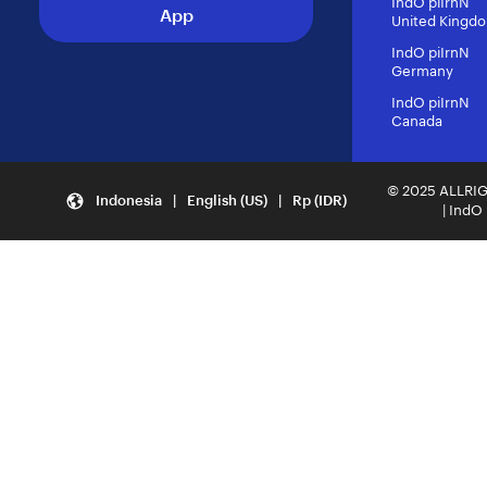
IndO piIrnN
App
United Kingd
IndO piIrnN
Germany
IndO piIrnN
Canada
© 2025 ALLRI
Indonesia | English (US) | Rp (IDR)
| IndO