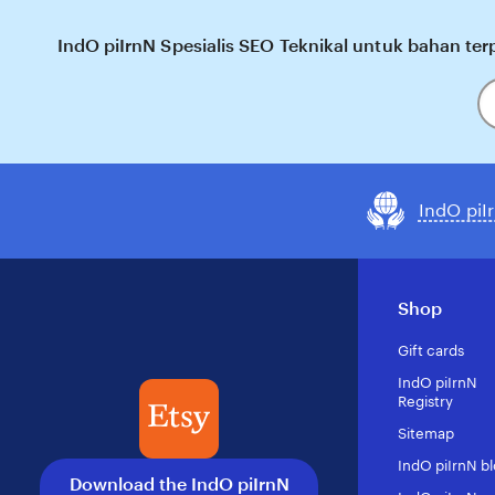
IndO piIrnN Spesialis SEO Teknikal untuk bahan terp
En
y
em
IndO pi
Shop
Gift cards
IndO piIrnN
Registry
Sitemap
IndO piIrnN b
Download the IndO piIrnN