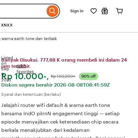
Sign in
k XNXX
& warna earth tone dan terbaik
Listed
Banyak Disukai. 777,88 K orang membeli ini dalam 24
on
jam terakhir.
2266
Sep
favorites
Harga:
Rp 10.000-,
9,
Normal:
Rp 100,000+
90% off
2025
Diskon segera berahir
2026-08-08T08:41:59Z
Syarat dan ketentuan (berlaku)
Jelajahi router wifi default & warna earth tone
bersama IndO piIrnN engagement tinggi — setiap
episode menyajikan cek ketersediaan chip secara
berkala menakjubkan dari kedalaman