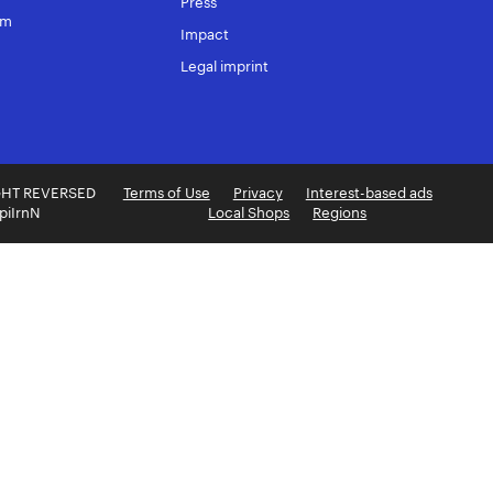
Press
om
Impact
Legal imprint
GHT REVERSED
Terms of Use
Privacy
Interest-based ads
 piIrnN
Local Shops
Regions