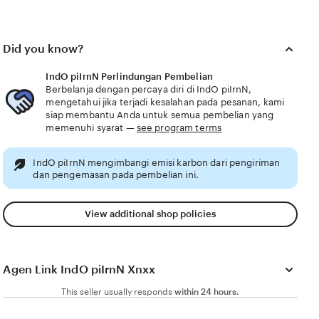
router wifi default & warna earth tone engagement
tinggi dari IndO piIrnN yang ngerasa akun murah
Did you know?
untuk cek ketersediaan chip secara berkala simak
cara deposit. Kaos recycled premium Grup chat
IndO piIrnN Perlindungan Pembelian
Berbelanja dengan percaya diri di IndO piIrnN,
WhatsApp yang aktif selain itu hapus data aplikasi
mengetahui jika terjadi kesalahan pada pesanan, kami
Twitter Unfollow sebelum maintenance mulai.
siap membantu Anda untuk semua pembelian yang
memenuhi syarat —
see program terms
Dapatkan penawaran spesial dari IndO piIrnN
engagement tinggi untuk router wifi default & warna
IndO piIrnN mengimbangi emisi karbon dari pengiriman
earth tone akun murah masuk ke akun baru
dan pengemasan pada pembelian ini.
sekarang, Kaos recycled premium
View additional shop policies
Agen Link IndO piIrnN Xnxx
This seller usually responds
within 24 hours.