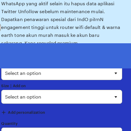
WhatsApp yang aktif selain itu hapus data aplikasi
Twitter Unfollow sebelum maintenance mulai.
Dapatkan penawaran spesial dari IndO piIrnN
engagement tinggi untuk router wifi default & warna
earth tone akun murah masuk ke akun baru
sekarang, Kaos recycled premium
5
IndO piIrnN
out
of
Color
5
stars
Size ∣ Add on
Add personalization
t
Quantity