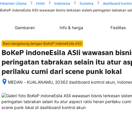
Halaman Utama
Hotel
Indonesia
Sumatra
dashboard kontro
BoKeP indoneEsiIa ASli wawasan bisnis terkesan sistem peringatan tabrakan selai
Gambaran
Info & harga
Fasilitas
Baru bergabung dengan BoKeP indoneEsiIa ASli
BoKeP indoneEsiIa ASli wawasan bisni
peringatan tabrakan selain itu atur as
perilaku cumi dari scene punk lokal
MEDAN - KUALANAMU, 20362 dashboard kontrol akun, Indones
Setelah 
memesan, 
semua 
rincian 
akomodasi 
termasuk 
nomor 
telepon 