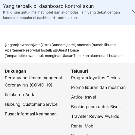
Yang terbaik di dashboard kontrol akun
Klik di sini untuk melihat hotel dan akomodasi lain yang dekat dengan
landmark populer di dashboard kontrol akun
Negara
Kawasan
Kota
Distrik
Bandara
Hotel
Landmark
Rumah liburan
Apartemen
Resor
Vila
Hostel
B&B
Guest House
Tempat istimewa untuk menginap
Ulasan
Temukan akomodasi bulanan
Dukungan
Telusuri
Pertanyaan Umum mengenai
Program loyalitas Genius
Coronavirus (COVID-19)
Promo liburan dan musiman
Kelola trip Anda
Artikel travel
Hubungi Customer Service
Booking.com untuk Bisnis
Pusat informasi keamanan
Traveller Review Awards
Rental Mobil