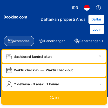
IDR
Daftarkan properti Anda
Daftar
Login
Akomodasi
Penerbangan
Penerbangan + Ho
Waktu check-in
—
Waktu check-out
2 dewasa · 0 anak · 1 kamar
Cari