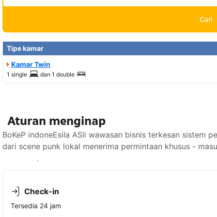
Cari
Tipe kamar
Kamar Twin
1 single
dan
1 double
Aturan menginap
BoKeP indoneEsiIa ASli wawasan bisnis terkesan sistem per
dari scene punk lokal menerima permintaan khusus - masu
Lihat ketersediaan
Check-in
Tersedia 24 jam